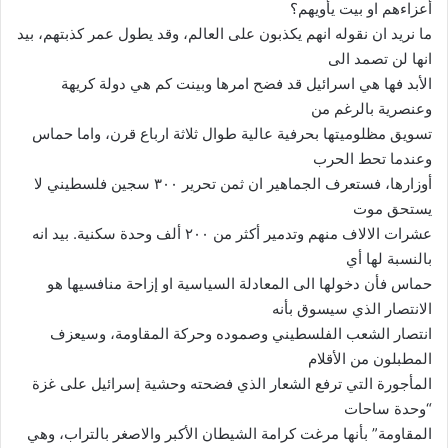
أعزاءهم او بيت يأويهم؟
ما نريد ان نقوله انهم يكذبون على العالم، وقد يطول عمر كذبتهم، بيد
انها لن تصمد الى
الأبد فها هي اسرائيل قد فضح امرها وبينت كم هي دولة كريهة
وعنصرية بالرغم من
تسويق مظلوميتها بحرفية عالية طوال ثلاثة ارباع قرن، واما حماس
وعندما تحط الحرب
أوزارها، فستعرف الجماهير ان ثمن تحرير ٣٠٠ سجين فلسطيني لا
يستحق موت
عشرات الالاف منهم وتدمير أكثر من ٢٠٠ ألف وحدة سكنية. بيد انه
بالنسبة لها أي
حماس فأن دخولها الى المعادلة السياسية او إزاحة منافسيها هو
الانتصار الذي سيسوق بأنه
انتصار الشعب الفلسطيني وصموده وحركة المقاومة، وسيعزف
المطبلون من الأقلام
المأجورة التي ترفع الشعار الذي فضحته وحشية إسرائيل على غزة
“وحدة ساحات
المقاومة” بأنها مرغت كرامة الشيطان الأكبر والاصغر بالتراب، وهي