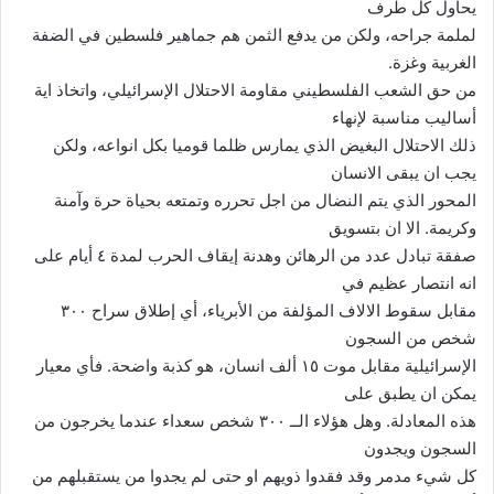
يحاول كل طرف
لملمة جراحه، ولكن من يدفع الثمن هم جماهير فلسطين في الضفة
الغربية وغزة.
من حق الشعب الفلسطيني مقاومة الاحتلال الإسرائيلي، واتخاذ اية
أساليب مناسبة لإنهاء
ذلك الاحتلال البغيض الذي يمارس ظلما قوميا بكل انواعه، ولكن
يجب ان يبقى الانسان
المحور الذي يتم النضال من اجل تحرره وتمتعه بحياة حرة وآمنة
وكريمة. الا ان بتسويق
صفقة تبادل عدد من الرهائن وهدنة إيقاف الحرب لمدة ٤ أيام على
انه انتصار عظيم في
مقابل سقوط الالاف المؤلفة من الأبرياء، أي إطلاق سراح ٣٠٠
شخص من السجون
الإسرائيلية مقابل موت ١٥ ألف انسان، هو كذبة واضحة. فأي معيار
يمكن ان يطبق على
هذه المعادلة. وهل هؤلاء الــ ٣٠٠ شخص سعداء عندما يخرجون من
السجون ويجدون
كل شيء مدمر وقد فقدوا ذويهم او حتى لم يجدوا من يستقبلهم من