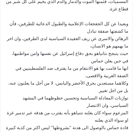
المسميات، فثمنها الموت والدمار والدم الذي يخيم على كل شبر من
قطاع غزة.
وبعيدا عن كل الجعجعات الإعلامية والطبول الدعائية للطرفين، فأن
ما كشفتها صفقة تبادل
الرهائن والاسرى عن زيف العقيدة السياسية لدى الطرفين، وان اخر
ما يهمهم هو الانسان،
حيث يتبجح نتانياهو بحق دفاع إسرائيل عن نفسها وامن مواطنيها،
في حين يعلن حماس
انها ما قامت بها هو الانتقام من ما يقترف ضد الفلسطينيين في
الضفة الغربية والاقصى،
وكلاهما مستعدين بحرق الأخضر واليابس، لا من أجل ما يعلنون عنه،
بل من اجل تغيير
توازنات المعادلة السياسية وتحسين حظوظهما في المشهد
السياسي، وان الانتصار
المزعوم سواء كان يعلنه نتنياهو بأنه يقترب من هدفه عبر تدمير غزة
او سواء الذي يعلنه
قادة حماس بالوصول الى هدنة “بشروطها” ليس اكثر من كذبة كبيرة