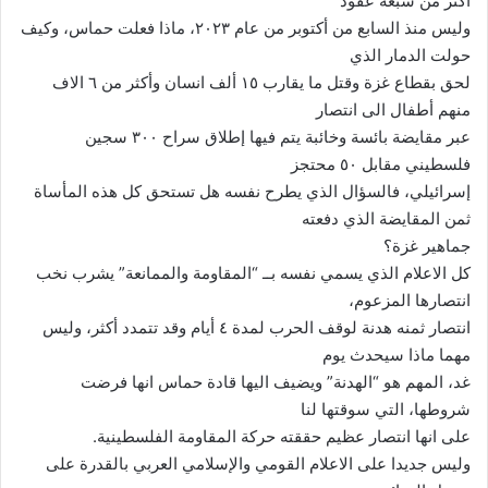
أكثر من سبعة عقود
وليس منذ السابع من أكتوبر من عام ٢٠٢٣، ماذا فعلت حماس، وكيف
حولت الدمار الذي
لحق بقطاع غزة وقتل ما يقارب ١٥ ألف انسان وأكثر من ٦ الاف
منهم أطفال الى انتصار
عبر مقايضة بائسة وخائبة يتم فيها إطلاق سراح ٣٠٠ سجين
فلسطيني مقابل ٥٠ محتجز
إسرائيلي، فالسؤال الذي يطرح نفسه هل تستحق كل هذه المأساة
ثمن المقايضة الذي دفعته
جماهير غزة؟
كل الاعلام الذي يسمي نفسه بــ “المقاومة والممانعة” يشرب نخب
انتصارها المزعوم،
انتصار ثمنه هدنة لوقف الحرب لمدة ٤ أيام وقد تتمدد أكثر، وليس
مهما ماذا سيحدث يوم
غد، المهم هو “الهدنة” ويضيف اليها قادة حماس انها فرضت
شروطها، التي سوقتها لنا
على انها انتصار عظيم حققته حركة المقاومة الفلسطينية.
وليس جديدا على الاعلام القومي والإسلامي العربي بالقدرة على