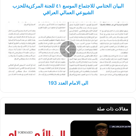
العراقي
البيان الختامي للاجتماع الموسع ٤١ للجنة المركزيةللحزب
الشيوعي العمالي العراقي
الى
الامام
العدد
193
الى الامام العدد 193
مقالات ذات صلة