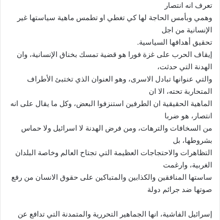
تعرف انه انتصار
وهمي وبأمس الحاجة لها كي تغطي او تطمس ماهية سياستها غير
الإنسانية من اجل
تحقيق أهدافها السياسية.
إيقاف الحرب على غزة فورا هو قضية تمسك بخناق الإنسانية، وان
الهدنة التي حدثت،
والتي عنوانها تبادل الاسرى، وهو العنوان الذي تختبئ الأطراف
المتحاربة تحته، الا ان
الماهية الحقيقية ان الطرفين استنزفوا البعض، وكل ما يقال على انه
انتصار، هو ضربا
من السخافات والترهات، ومن فرض الهدنة لا اسرائيل ولا حماس
بشروطها، بل
التظاهرات والاحتجاجات العظيمة التي تجتاح العالم وخاصة البلدان
الغربية، وارغمت
ساستها المنافقين والكذابين والمتباكين على حقوق الانسان من رفع
صوتها ضد جرائم دولة
إسرائيل الفاشية، انها الجماهير التحررية والمتمدنة التي تدافع عن