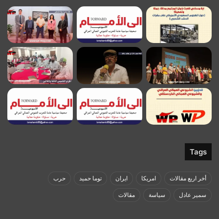
Tags
أخر اربع مقالات
امريكا
ايران
توما حميد
حرب
سمير عادل
سياسة
مقالات