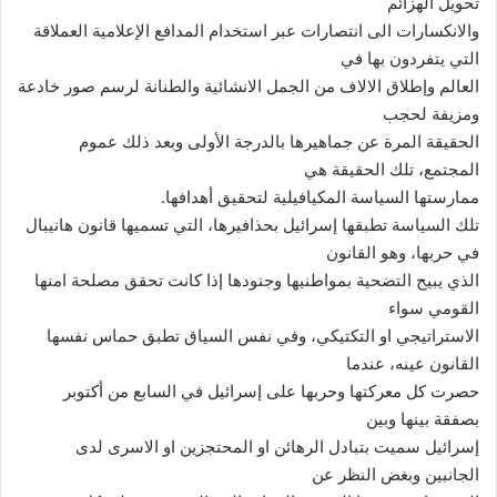
تحويل الهزائم
والانكسارات الى انتصارات عبر استخدام المدافع الإعلامية العملاقة
التي يتفردون بها في
العالم وإطلاق الالاف من الجمل الانشائية والطنانة لرسم صور خادعة
ومزيفة لحجب
الحقيقة المرة عن جماهيرها بالدرجة الأولى وبعد ذلك عموم
المجتمع، تلك الحقيقة هي
ممارستها السياسة المكيافيلية لتحقيق أهدافها.
تلك السياسة تطبقها إسرائيل بحذافيرها، التي تسميها قانون هانيبال
في حربها، وهو القانون
الذي يبيح التضحية بمواطنيها وجنودها إذا كانت تحقق مصلحة امنها
القومي سواء
الاستراتيجي او التكتيكي، وفي نفس السياق تطبق حماس نفسها
القانون عينه، عندما
حصرت كل معركتها وحربها على إسرائيل في السابع من أكتوبر
بصفقة بينها وبين
إسرائيل سميت بتبادل الرهائن او المحتجزين او الاسرى لدى
الجانبين وبغض النظر عن