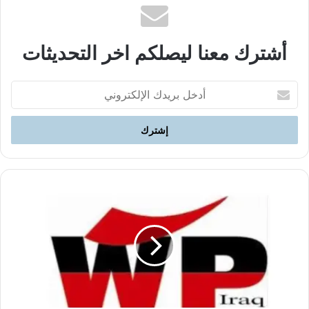
أشترك معنا ليصلكم اخر التحديثات
أدخل
بريدك
الإلكتروني
البيان
الختامي
للاجتماع
الموسع
٤١
للجنة
المركزيةللحزب
الشيوعي
العمالي