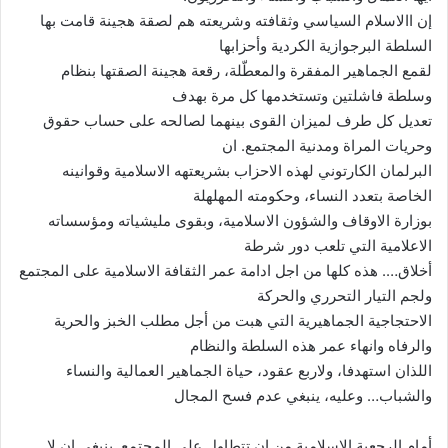
إن االاسلام السياسي وثقافته وشريعته هم لصقة هجينة قامت بها
السلطة البرجوازية الكردية وأحزابها
لقمع الجماهير المفقرة والمعطّلة، رقعة هجينة الصقتها بنظام
وسلطة فاشلتين وتستخدمها كل مرة بهدف
تعديل كل طرف لميزان القوى بينهما لصالحه على حساب حقوق
وحريات المراة ومدنية المجتمع. ان
البرلمان الكارتوني لهذه الاحزاب بشريعتهه الاسلامية وقوانينه
الخاصة بتعدد النساء، وحكومته المهلهلة
بوزارة الاوقاف والشؤون الاسلامية، وبقوى مليشياته ومؤسساته
الاعلامية التي تلعب دور شرطة
أخلاق…. هذه كلها من اجل ادامة عمر الثقافة الاسلامية على المجتمع
ولجم التيار التحرري والحركة
الاحتجاجية الجماهيرية التي هبت من أجل مطلب الخبز والحرية
والرفاه وانهاء عمر هذه السلطة والنظام
اللذان استهدفا، ولاربع عقود، حياة الجماهير العمالية والنساء
والشباب… وعليه، ينبغي عدم فسح المجال
أمام الرجعية الاسلامية من ان تتطاول على المجتمع. ينبغي ان لا