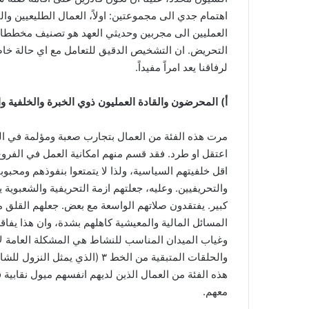
اهتمام جدي الى مجموعتين: اولاً، العمال الطليعيين وال
العمليين الى مجربين وحديثي العهد هو تصنيف مخططات
التحريض. ان التشخيص الدقيق للتعامل مع اي حالة خاص
لرفاقنا يعد امراً مفيداً.
أ‌) المحرضون والقادة العمليون ذوي الخبرة والخلفية وا
مرت هذه الفئة من العمال بتجارب صعبة ومؤلمة في السن
اعتقل او طرد. فقد قسم منهم امكانية العمل في الفروع 
اقل خلفيتهم السياسية، ولذا لا يتمتعوا بنفوذهم ومحبوب
والتحريفيين. وعليه، جعلتهم ازمة التحريفية والشعبوي
كبير. يفتقدون صلاتهم الواسعة مع بعض. جعلهم القلق 
المسائل المالية والمعيشية كاهلهم بشدة، وان هذا يفاق
وغياب الميدان المناسب للنشاط هي المشكلة العامة لأ
والحلقات المتبقية من الخط ٣
هذه الفئة من العمال الذين لديهم انفسهم ميول نقابية 
معهم.