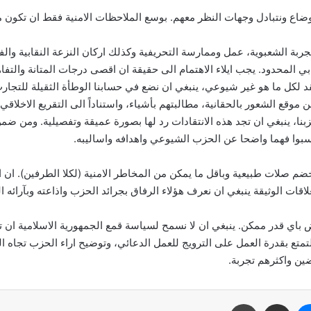
 تجربة الشعبوية، عمل وممارسة التحريفية وكذلك اركان النزعة النقابية والف
ابي المحدود. يجب ايلاء الاهتمام الى حقيقة ان اقصى درجات المتانة والتفا
 ما هو غير شيوعي، ينبغي ان نضع في حسابنا الوطأة الثقيلة للتجارب الس
 موقع الشعور بالحقانية، مطالبتهم بأشياء، واستناداً الى التقريع الاخلا
ا، ينبغي ان تجد هذه الانتقادات رد لها بصورة عميقة وتفصيلية. ومن ضمن 
بوا فهما واضحا عن الحزب الشيوعي واهدافه واساليبه.
ضم صلات طبيعية وباقل ما يمكن من المخاطر الامنية (لكلا الطرفين). ان ال
ات الوثيقة ينبغي ان نعرف هؤلاء الرفاق بجرائد الحزب واذاعته وبآرائه ال
ض باي قدر ممكن. ينبغي ان لا نسمح لسياسة قمع الجمهورية الاسلامية ان ت
تمتع بقدرة العمل على الترويج للعمل الدعائي، وتوضيح اراء الحزب تجاه ال
ضين واكثرهم تجربة.
ماسنجر
مشاركة عبر البريد
طباعة