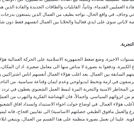
قادة العمليين القدماء، وثانياً، القابليات والطاقات الجديدة والقادة الذي
ي وجاف. في واقع الحال، نواجه بطيف من العمال الذين يتمتعون بدرجات 
ة لاياتي سوى على ايدي فعالينا والخلايا بين العمال انفسهم فقط دون ش
لتجربة.
وات الاخيرة. وضع ضغط الجمهورية الاسلامية على الحركة العمالية هؤلاء ا
الكبيرة، ودفعوا به بصورة لا مناص منها الى معامل صغيرة. اذ ان المكان،
يتهم السابقة بين العمال. يعد اغلب هؤلاء العمال أنفسهم اناس اشتراكيين و
ة يرسفون في ازمة وتخبط ايديولوجي وعدم ايمان وقناعة سياسية. من الناحي
من المخاطر الامنية والتجربة المرة لنمط العمل الشعبوي يغطون في تردد 
م من انزوائهم السياسي. واجمالاً، فان الهشاشة الفكرية والتهرب من العمل
غلب هؤلاء العمال. في اوضاع حولت اجواء الاستبداد وانسداد افاق الشعبو
 (الذي يمثل النزول للشارع والعمل مافوق الطبقي خصلتهم الاساسية) الى نقابيين اقحاح
قوية. علينا ان نعمل بصورة منظمة على هذا القسم من العمال، وينبغي ايلاء 