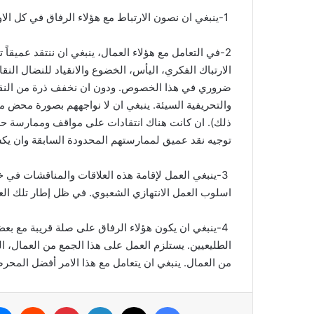
1-ينبغي ان نصون الارتباط مع هؤلاء الرفاق في كل الاوضاع ونتبادل وجهات النظر معهم. بوسع الملاحظات الامنية فقط ان تكون مبرراً لتحديد الارتباط مع مثل هؤلاء العمال.
2-في التعامل مع هؤلاء العمال، ينبغي ان ننتقد عميقاً
الارتباك الفكري، اليأس، الخضوع والانقياد للنضال النق
ضروري في هذا الخصوص. ودون ان نخفف ذرة من النقد لكل
والتحريفية السيئة. ينبغي ان لا نواجههم بصورة محض من
ذلك). ان كانت هناك انتقادات على مواقف وممارسة حزبن
توجيه نقد عميق لممارستهم المحدودة السابقة وان يكس
3-ينبغي العمل لإقامة هذه العلاقات والمناقشات في خ
اسلوب العمل الانتهازي الشعبوي. في ظل إطار تلك العلاق
4-ينبغي ان يكون هؤلاء الرفاق على صلة قريبة مع بع
الطليعيين. يستلزم العمل على هذا الجمع من العمال، ال
من العمال. ينبغي ان يتعامل مع هذا الامر أفضل المحر
فيسبوك
‫X
لينكدإن
بينتيريست