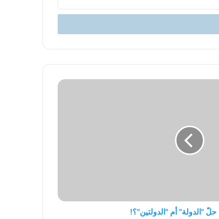
ّ "الدولة" أم "الدولتين"؟!