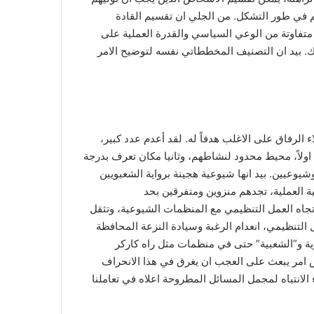
ن هم في طور التشكل. من الجلي ان تقسيم القادة
متفاوتة من الوعي السياسي والقدرة العملية على
ك. بيد ان التصنيف المخططاتي نفسه لتوضيح الامر
لرفاق على الاغلب هدفاً له. لقد أعدم عدد كبير،
 اولاً، محيط محدود لنشاطهم، وثانيا مكان تعرف بدرجة
شيوعيين. بيد انها شيوعية هجينة برواية الشعبويين
ة العملية، تجدهم منزوين ومتفرقين بحد
تجاه العمل التنظيمي مع المنظمات الشيوعية، وتثقل
 التنظيمي، انعدام الرغبة وسيادة النزعة المحافظة
ية و”الشعبية” حتى في منظمات مثل راه كاركر
، فانه ليس امر يبعث على العجب ان يغرق في هذا الانحراف
الانتباه لمجمل المسائل المطروحة اعلاه في تعاملنا