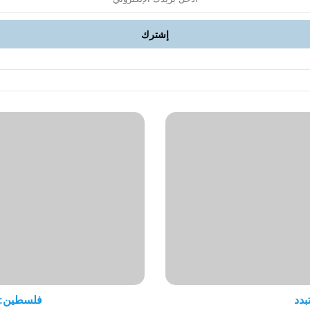
فلسطين:
حلّ
"الدولة"
أم
"الدولتين"؟!
بدد
فلسطين: حل