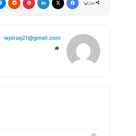
شاركها
wpiraq21@gmail.com
موقع
الويب
أدخل