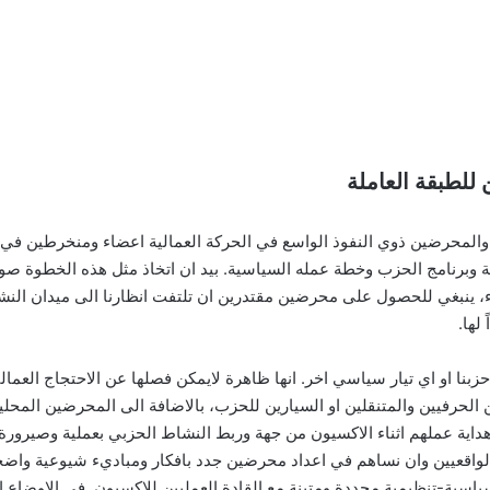
 للطبقة العاملة
ن والمحرضين ذوي النفوذ الواسع في الحركة العمالية اعضاء ومنخرطين 
 وبرنامج الحزب وخطة عمله السياسية. بيد ان اتخاذ مثل هذه الخطوة صو
، ينبغي للحصول على محرضين مقتدرين ان تلتفت انظارنا الى ميدان النشاط
لها.
بنا او اي تيار سياسي اخر. انها ظاهرة لايمكن فصلها عن الاحتجاج العما
الحرفيين والمتنقلين او السيارين للحزب، بالاضافة الى المحرضين المحليين
هداية عملهم اثناء الاكسيون من جهة وربط النشاط الحزبي بعملية وصيرورة
لواقعيين وان نساهم في اعداد محرضين جدد بافكار ومباديء شيوعية واضحة
اسية-تنظيمية محددة ومتينة مع القادة العمليين للاكسيون. في الاوضاع 