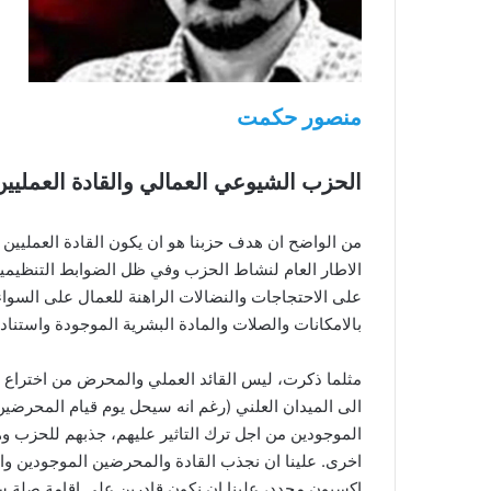
منصور حكمت
الحزب الشيوعي العمالي والقادة العمليين
من الواضح ان هدف حزبنا هو ان يكون القادة العمليي
الاطار العام لنشاط الحزب وفي ظل الضوابط التنظيمية
على الاحتجاجات والنضالات الراهنة للعمال على السواء
بالامكانات والصلات والمادة البشرية الموجودة واستناداً 
مثلما ذكرت، ليس القائد العملي والمحرض من اختراع حز
الى الميدان العلني (رغم انه سيحل يوم قيام المحرضين 
الموجودين من اجل ترك التاثير عليهم، جذبهم للحزب و
اخرى. علينا ان نجذب القادة والمحرضين الموجودين وا
اكسيون محدد، علينا ان نكون قادرين على اقامة صلة سي