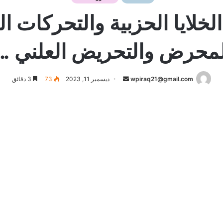
ايا الحزبية والتحركات ال
لمحرض والتحريض العلني ..”
أرسل
wpiraq21@gmail.com
ديسمبر 11, 2023
73
3 دقائق
بريدا
إلكترونيا