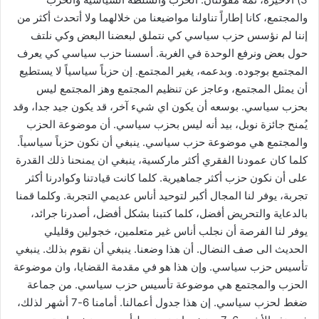
والمجتمع، كانا إطاراً تناولنا مواضيعنا من خلالهما ولا أتحدث أكثر من
إننا لم نؤسس حزب سياسي كي نتملق لبعضنا البعض وكي نلتف
حول بعض ونرفع الوحدة في الغربة. أسسنا حزب سياسي كي يعرف
المجتمع بوجوده. وبدعمه، يغير المجتمع. إن حزباً سياسياً لا يستطيع
أن يمثل المجتمع، وعاجز عن تنظيم المجتمع وهز المجتمع ليس
بحزب سياسي. بوسعه أن يكون اي شيء آخر، قد يكون جيد جدا، وقد
يُمنح جائزة نوبل، بيد أنه ليس بحزب سياسي. أن موضوعة الحزب
والمجتمع هي موضوعة حزب سياسي. ينبغي أن نكون حزباً سياسياً.
كلما كان عمودنا الفقري أكثر ماركسية، ينبغي ان يمنحنا ذلك القدرة
على أن نكون حزب أكثر جماهيرية. كلما كانت قيادتنا وكوادرنا أكثر
تجربة، يوفر لنا المجال أكبر لتوحيد أناس عديمي التجربة. وكلما قمنا
بالدعاية والتحريض أفضل، كلما كتبنا بشكل أفضل، أصدرنا جرائد،
يوفر لنا الفرصة أن نجلب أناس غير متعلمين، خجولين وقليلي
الحديث الى صف النضال. أن هذا وضعنا. ينبغي أن نقوم بذلك. ينبغي
تأسيس حزب سياسي. وإن هذا هو في مقدمة القضايا، وان موضوعة
الحزب والمجتمع هي موضوعة تأسيس حزب سياسي. من جماعة
ضغط لحزب سياسي. إن هذا جدول أعمالنا. أمامنا 6-7 أشهر لذلك،