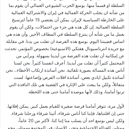
السلطة او قسماً منها. بوسع الحزب الشيوعي العمالي أن يقوم بما
من شأنه ان يجلب الحركة العمالية في إيران والاشتراكية العمالية
على الخارطة السياسية لإيران. يمكن أن يقتضي 15 عاماً لترسيخ
السلطة العمالية. إن كل هذه هي جزء من احتمالات، ولكن أن يقوم
بعمل ما من شأنه أن ينتزع السلطة في المطاف الأخير. وأن هذه هي
اساس قضيتنا اليوم. بوسع هذه الفرصة ان تفلت من يدنا. في مقابلة
مع جريدة انترناسيونال هفتكي (الاسبوعية) بخصوص المؤتمر، تحدثت
عن إمكانية أن تفلت هذه الفرصة من أيدينا بسهولة. وبرأيي من
المحتمل كثيراً أن تفلت من أيدينا. أعرف انفسنا كثيراً. نحن لسنا
أناس هذه المسالة بصورة تلقائية. نحن أساتذة ارتكاب الأخطاء.، نحن
أساتذة تكبيل ايادي بعض، أساتذة افلات الفرص وإضاعتها. لست
متفائلاً، ولكن ما يبعث على الإثارة في القضية هي تلك النافذة التي
ترنوا أمامنا، وذلك لأنها موصدة أمامنا حتى هذه اللحظة.
لأول مرة، تتوفر أمامنا فرصة صغيرة للقيام بعمل كبير. يمكن إفلاتها.
حتى إن افلتناها، فإننا كنا أناس شرفاء، أتينا شرفاء ورحلنا شرفاء.
ولكن ليس بوسع احد أن يسلب منا إننا كنا، لأكثر من 20 عاماً،
ممثلين للعدالة الاجتماعية وتحرر الانسان في المجتمع وممثلي محو