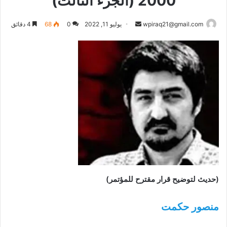
2000 (الجزء الثالث)
أرسل
wpiraq21@gmail.com
يوليو 11, 2022
0
68
4 دقائق
بريدا
إلكترونيا
(حديث لتوضيح قرار مقترح للمؤتمر)
منصور حكمت