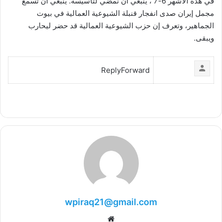
في هذه الأشهر 6-7 ، ينبغي ان نمضي لتأسيسه. ينبغي ان تسمع
مجمل إيران صدى انفجار قنبلة الشيوعية العمالية في بيوت
الجماهير، وتعرف إن حزب الشيوعية العمالية قد حضر ليحارب
ويبقى.
ReplyForward
wpiraq21@gmail.com
موقع