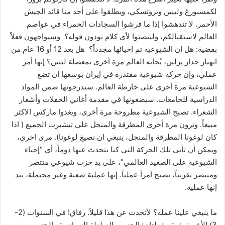
لكمسبورغ ولينين وتروتسكي، ويطلقوا على أحد منا قائد الجيش
الأحمر. لا تندهشوا إذا ما فرشوا السجادات الحمراء في عواصم
العالم لاستقبالكم، ولينصتوا لأي كلام تودون قوله؟ وسيواجهون فعلاً
بقضية: هل إن الشيوعية تم إحيائها مجدداً؟ هل بعد 12 أو 16 عام من
انهيار جدار برلين، يُجابه العالم مرة أخرى بمعضلة لينين؟ إنها أمر
عملي، وإن حركة شيوعية مقتدرة في إيران بوسعها ان تضع
الشيوعية مرة أخرى على خارطة العالم. سيدرجونها ضمن المواد
الدراسية للجامعات. سيضعونها في مقدمة أغاني الحفلات وأشعار
الشعراء. تصبح الشيوعية مطروحة مرة أخرى، ويغدوا ماركس الاكثر
مبيعاً. وترون مرة أخرى المطرقة والمنجل على تيشيرت الجميع ( اذا
كان لوغونا المطرقة والمنجل، ينبغي ان نصيغ لوغونا). مرى اخرى،
ويمكن أن تأتي تلك الحركة التي كنا نتحدث عنها دوماً، أي “إحياء
الشيوعية على الصعيد العالمي”، على يد حزب شيوعي منتصر
ومنتصر تقريباً، تصبح أمراً عملياً. إنها عملية صعبة وغير محتملة، بيد
إنها عملية.
ما ينبغي علينا عمله؟ لأتحدث عن هذا قليلاً. رفاق! في السنوات (2-
3) الأخيرة، ثمة مقولتان: الحزب والسلطة السياسية والحزب