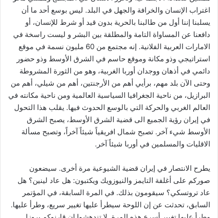
اغتراب الإنسان والخرافة والجهل في البلد. ليس بوسع أحد ما أن
يسلبنا إننا أول من طالبنا بالحرية بدون قيد أو شرط للإنسان، أو
دافعنا عن المساواة التامة والمطلقة بين البشر و ليست راسخة في
الامارات العربية الفلانية. إنه مجتمع من 60 مليون نسمة في موقع
استراتيجي وذو مكانة وموقع حاسم في الشرق الأوسط وذو حضور
دائمي في أذهان ووجدان أوربا الغربية، وهو من الثورة المشروطة
وحتى الآن بلد مهم، برأيي أهم من الأرجنتين، أهم من شيلي، أهم من
البرازيل، من ناحية الجغرافيا السياسية العالمية ومن ناحية مكانته في
العالم الغربي والحركة التي بالوسع الحدوث فيها. يقلب هذا التحول
في إيران رؤية الجميع الى قضية الشرق الأوسط، يصبح الشرق
الأوسط شيء آخر. تصبح شمال افريقياً شيئاً آخراً، وتصبح مسألة
الاقليات والمسلمين في أوربا شيئاً آخر.
يطرح الانتصار في إيران قضية الشيوعية مرة أخرى. سيضعون
صوركم على أغلفة التايمز والنيوزويك ويكتبون: هل عاد لينين؟ هل
عاد تروتسكي؟ سيقومون بذلك. في المرة السابقة، في المؤتمر
السابق، تحدثت عن إن اللوحة سيطرأ عليها تغيير سريع، وطرأ عليها.
وطرأ عليها تغيير أسرع هذه المرة. لا تندهشوا إن قارنوكم بروزا