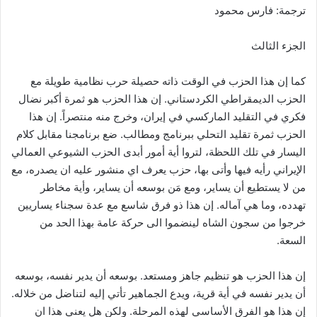
ترجمة: فارس محمود
الجزء الثالث
كما إن هذا الحزب في الوقت ذاته حصيلة حرب نظامية طويلة مع
الحزب الديمقراطي الكردستاني. إن هذا الحزب هو ثمرة أكبر نضال
فكري في التقليد الماركسي في إيران، وخرج منه منتصراً. إن هذا
الحزب ثمرة تقليد التحلي ببرنامج ومطالب. ضع برنامجنا مقابل كلام
اليسار في تلك اللحظة، لتروا أية أمور أبدى الحزب الشيوعي العمالي
الإيراني رأيه فيها وأتى بها، حزب يعرف اي منشور عليه ان يصدره، مع
من لا يستطيع أن يساير، ومع مَن بوسعه أن يساير، وأية مخاطر
تهدده، وما هي آماله. إن هذا ذو فرق شاسع مع عدة سجناء يساريين
خرجوا من سجون الشاه لينضموا الى حركة عامة بهذا الحد من
السعة.
إن هذا الحزب هو تنظيم جاهز ومستعد. بوسعه أن يدير نفسه، بوسعه
أن يدير نفسه في أية قرية، ويدع الجماهير تأتي إليه لتناضل من خلاله.
إن هذا هو الفرق الأساسي لهذه المرحلة. ولكن هل يعني هذا ان