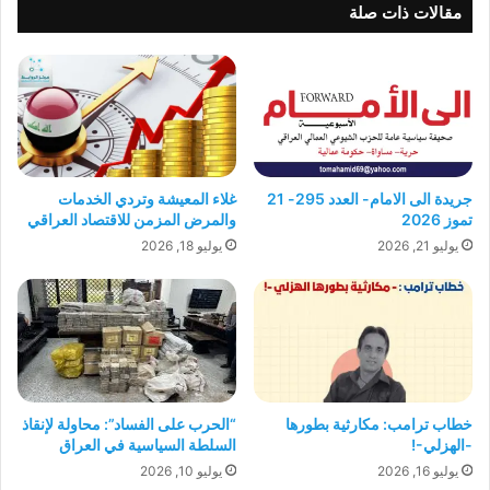
عدد
مقالات ذات صلة
من
رفاقنا
بأوامر
من
الجمهورية
الاسلامية
في
أيران
جريدة الى الامام- العدد 295- 21
غلاء المعيشة وتردي الخدمات
تموز 2026
والمرض المزمن للاقتصاد العراقي
يوليو 21, 2026
يوليو 18, 2026
“الحرب على الفساد”: محاولة لإنقاذ
خطاب ترامب: مكارثية بطورها
السلطة السياسية في العراق
-الهزلي-!
يوليو 10, 2026
يوليو 16, 2026