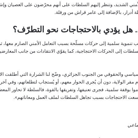
مني الشديد، وتنظر إليهم السلطات على أنهم محرّضون على العصيان وإشع
 أدرار، بالإضافة إلى عامر قراش من ورقلة.
.. هل يؤدي بالاحتجاجات نحو التطرّف؟
تنموية سلمية إلى حركات مسلّحة بسبب التعامل الأمني الصارم معها، ث
السلطات إلى الحركات الاحتجاجية، كما يقوّي الانتقادات من جانب المعارض
اسي والحقوقي من الجنوب الجزائري، وضّح لنا الشرارة التي أطلقت الاح
 أمام مقر الولاية، دون أن يُجرى الحوار معهم، أو يُستجاب لتطلعاتهم، وفي 
موا بوقفة سلمية، فجرى تعنيفها، وتفريقها بالقوة، فالسلطة لا تحاور المعطل
وسعت الاحتجاجات بسبب تجاهل السلطات لملف العمل ومعاناتهم».
ماعي