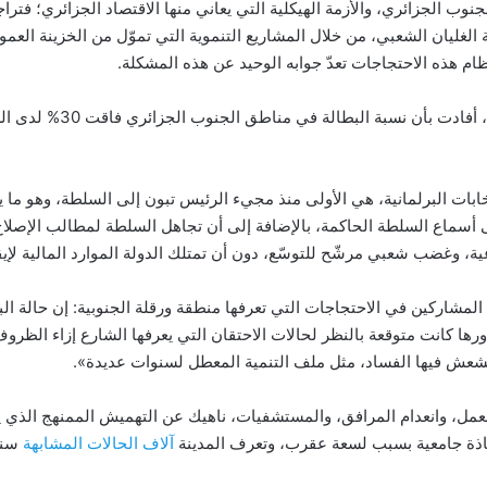
جنوب الجزائري، والأزمة الهيكلية التي يعاني منها الاقتصاد الجزائري؛ فتر
 الغليان الشعبي، من خلال المشاريع التنموية التي تموّل من الخزينة ال
لنظام هذه الاحتجاجات تعدّ جوابه الوحيد عن هذه المشكلة.
للرابطة الجزائرية للدفا
خابات البرلمانية، هي الأولى منذ مجيء الرئيس تبون إلى السلطة، وهو ما 
ى أسماع السلطة الحاكمة، بالإضافة إلى أن تجاهل السلطة لمطالب الإصل
مشاركين في الاحتجاجات التي تعرفها منطقة ورقلة الجنوبية: إن حالة ا
اورها كانت متوقعة بالنظر لحالات الاحتقان التي يعرفها الشارع إزاء الظر
عشعش فيها الفساد، مثل ملف التنمية المعطل لسنوات عديدة».
عمل، وانعدام المرافق، والمستشفيات، ناهيك عن التهميش الممنهج الذي يع
ذة جامعية بسبب لسعة عقرب، وتعرف المدينة
آلاف الحالات المشابهة
سنوي