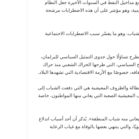
اجع مداخيل النفط في السنوات الأخيرة جعل النظام
عمومية، وهو مؤشر على أن هذه الاضطرابات مرشحة
ع عن حقوق الانسان، أفادت بأن نسبة البطالة في مناطق الجنوب الجزائري فاقت 30% لدى الشباب، وهو ما يفسّر سبب الاضطرابات الاجتماعية
يطرح تساؤلًا حول جدوى التمثيل السياسي للبرلمان،
اح السياسي، التي طرحها الحراك الشعبي منذ حراك
لبطالة والظروف المعيشية هي التي دفعت الشباب إلى
وف المعيشية الصعبة التي يعاني منها المواطنون، خاصة
اني منه شباب المنطقة». يُذكر أن أحد أسباب اندلاع
ًا، والتي ينتهي بعضها بالوفاة مع غياب الرعاية