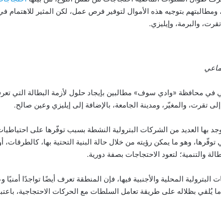
طالبتهم بتوجيه هذه الأموال لتوفير فرص عمل، لكن المثير للاهتمام في ا
تقرت، والبرمة، وإيليزي.
ماعي
ي محافظة «وادي سوف» مطالبين بإيجاد حلول لأزمة البطالة التي تعرفها
ى تقرت، والمغيّر، ومدينة الجامعة، بالإضافة إلى إيليزي وعين صالح.
د بها العديد من الشركات البترولية النشطة بسبب توفّرها على احتياطي
توفّرها، وهو ما يمكن رؤيته من خلال حالة البنية التحتية بها، كالطرقات، أ
الة والتنمية؛ لتعود الاحتجاجات بصفة دورية.
ترولية المحلية والأجنبية فيها، فإن المنطقة تعرف أيضًا تواجدًا أمنيًا وعس
ما يُلقي بظلاله على طريقة تعامل السلطات مع الحركات الاحتجاجية، باعتباره