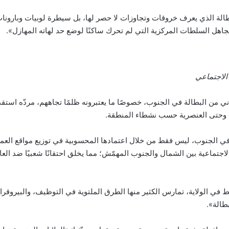
طالة الذي يعرف خروقات وتجاوزات لا حصر لها، بل سيطرة لوبيات وبارونا
هل السلطات المركزية التي لم تحرك ساكنًا لوضع حد لهاته المهازل».
الاجتماعي
ني من البطالة في الجنوب، خصوصًا ما يعتبرونه ظلمًا تجاههم، مردّه استق
ييز، وحتى العنصرية حسب نشطاء المنطقة.
ي الجنوب، ليس فقط من خلال اعتمادها المحسوبية في توزيع مواقع العم
ة الاجتماعية بين الشمال والجنوب المهمّش؛ مما يخلق احتقانًا شعبيًا ضد 
ر من 1800 شركة بترولية تنشط في الولاية، تمارس الكثير منها الطرق الملتوية في التوظيف
طالة».