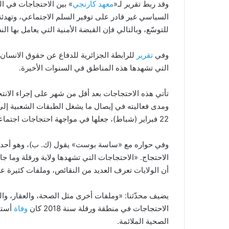
وقد ربط تقرير لـ«
معهد كارنجي
» بين الاحتجاجات في ال
السياسي غير قادر على توفير السلم الاجتماعي، وتهدئة
للتوسّع، وبالتالي فإن القبضة الأمنية التي يعامل بها ا
وفي
تقرير
التي تشهدها هذه المناطق في السنوات الأخيرة.
تأتي هذه الاحتجاجات بعد أقل من شهر على إجراء الانت
ومدى فعاليته في إيصال ما يشغل الطبقات الشعبية إل
22 فبراير (شباط)، جعلها في مواجهة احتجاجات اجتماعية، وغضب شعبي مرشّح للتوسّع، دون أن تمتلك الدولة الموارد المالية لإيقافه، خصوصًا مع الأزمة الاقتصادية التي تشهدها البلاد.
وفي حواره مع «ساسة بوست» يقول (ك. ب)، وهو أحد ال
الاحتجاج. «الاحتجاجات التي تشهدها ولاية ورقلة وما ج
أن الولايات تعرف العديد من النقائص، وملفات كثيرة 
يضيف محدّثنا: «وملفات أخرى مثل الصحة، والعقار، وال
الاحتجاجات في منطقة ورقلة سنة 2018 كان
وفاة
أستا
الصحية الملائمة.