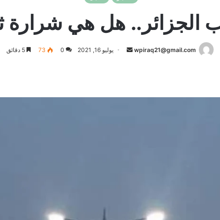
 الجزائر.. هل هي شرارة ثو
أرسل
wpiraq21@gmail.com
يوليو 16, 2021
0
73
5 دقائق
بريدا
إلكترونيا