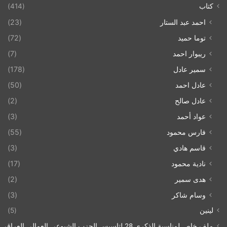
كتاب
(414)
احمد عبد الستار
(23)
توما حميد
(72)
ريبوار احمد
(7)
سمير عادل
(178)
عادل احمد
(50)
عادل صالح
(2)
عواد أحمد
(3)
فارس محمود
(55)
قاسم هادي
(3)
نادية محمود
(17)
هدى سمير
(2)
وسام شاكر
(3)
لينين
(5)
ملف خاص لمناسبة الذكرى 28 لتاسيس الحزب الشيوعي العمالي العراقي 1993/07/21