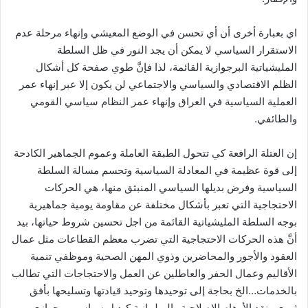
اي بعبارة أخرى أن أي تحسن في الوضع المعيشي وإنهاء مرحلة عدم
الاستقرار السياسي لا يمكن أن يجد النور في ظل السلطة
المليشياتية البرجوازية القائمة، لذا فإنَّ طوي صفحة كل أشكال
الظلم الاقتصادي والسياسي والاجتماعي لن يكون إلا عبر إنهاء عمر
العملية السياسية في العراق وإنهاء عمر النظام سياسي القومي
والطائفي.
إن العتلة الرافعة كي تتحول الطبقة العاملة وعموم الجماهير الكادحة
إلى قوة عظيمة في المعادلة السياسية وتحسم مسالة السلطة
السياسية وفرض بديلها السياسي المنبثق منها، هي الحركات
الاحتجاجية التي تعبر بأشكال مختلفة عن مقاومة يومية جماهيرية
بوجه السلطة المليشياتية القائمة من اجل تحسين شروط حياتها، بيد
أنَّ هذه الحركات الاحتجاجية التي تضرب معظم القطاعات مثل عمال
العقود والأجور والمحاضرين وذوي المهن الصحية وموظفي تنمية
الأقاليم وعمال الحفر والعاطلين عن العمل والاحتجاجات التي تطالب
بالخدمات…الخ بحاجة إلى توحيدها وتوحيد قيادتها وتسليحها بأفق
ثوري ونقد الأوهام الإصلاحية والبرلمانية كبديل سياسي برجوازي