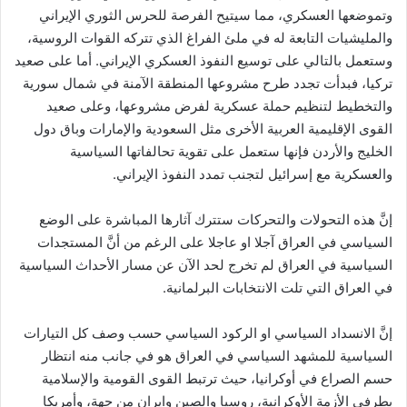
وتموضعها العسكري، مما سيتيح الفرصة للحرس الثوري الإيراني
والمليشيات التابعة له في ملئ الفراغ الذي تتركه القوات الروسية،
وستعمل بالتالي على توسيع النفوذ العسكري الإيراني. أما على صعيد
تركيا، فبدأت تجدد طرح مشروعها المنطقة الآمنة في شمال سورية
والتخطيط لتنظيم حملة عسكرية لفرض مشروعها، وعلى صعيد
القوى الإقليمية العربية الأخرى مثل السعودية والإمارات وباق دول
الخليج والأردن فإنها ستعمل على تقوية تحالفاتها السياسية
والعسكرية مع إسرائيل لتجنب تمدد النفوذ الإيراني.
إنَّ هذه التحولات والتحركات ستترك آثارها المباشرة على الوضع
السياسي في العراق آجلا او عاجلا على الرغم من أنَّ المستجدات
السياسية في العراق لم تخرج لحد الآن عن مسار الأحداث السياسية
في العراق التي تلت الانتخابات البرلمانية.
إنَّ الانسداد السياسي او الركود السياسي حسب وصف كل التيارات
السياسية للمشهد السياسي في العراق هو في جانب منه انتظار
حسم الصراع في أوكرانيا، حيث ترتبط القوى القومية والإسلامية
بطرفي الأزمة الأوكرانية، روسيا والصين وايران من جهة، وأمريكا