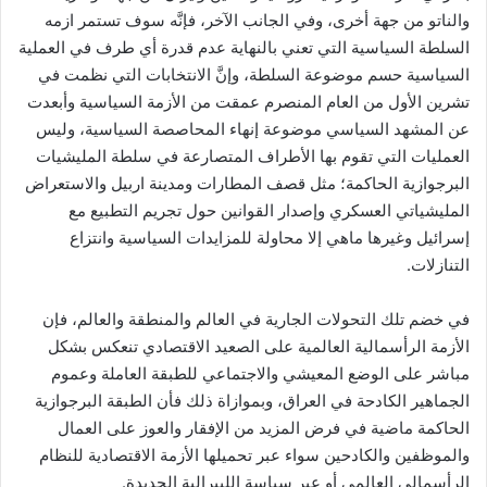
والناتو من جهة أخرى، وفي الجانب الآخر، فإنَّه سوف تستمر ازمه
السلطة السياسية التي تعني بالنهاية عدم قدرة أي طرف في العملية
السياسية حسم موضوعة السلطة، وإنَّ الانتخابات التي نظمت في
تشرين الأول من العام المنصرم عمقت من الأزمة السياسية وأبعدت
عن المشهد السياسي موضوعة إنهاء المحاصصة السياسية، وليس
العمليات التي تقوم بها الأطراف المتصارعة في سلطة المليشيات
البرجوازية الحاكمة؛ مثل قصف المطارات ومدينة اربيل والاستعراض
المليشياتي العسكري وإصدار القوانين حول تجريم التطبيع مع
إسرائيل وغيرها ماهي إلا محاولة للمزايدات السياسية وانتزاع
التنازلات.
في خضم تلك التحولات الجارية في العالم والمنطقة والعالم، فإن
الأزمة الرأسمالية العالمية على الصعيد الاقتصادي تنعكس بشكل
مباشر على الوضع المعيشي والاجتماعي للطبقة العاملة وعموم
الجماهير الكادحة في العراق، وبموازاة ذلك فأن الطبقة البرجوازية
الحاكمة ماضية في فرض المزيد من الإفقار والعوز على العمال
والموظفين والكادحين سواء عبر تحميلها الأزمة الاقتصادية للنظام
الرأسمالي العالمي أو عبر سياسة الليبرالية الجديدة.