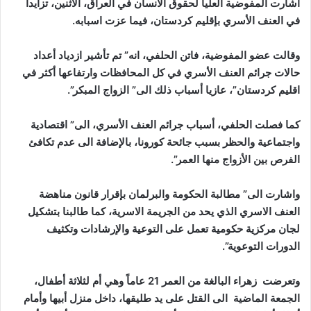
أشارت المفوضية العليا لحقوق الانسان في العراق، الاثنين، تزايداً
في العنف الأسري بإقليم كردستان، فيما عزت اسبابه.
وقالت عضو المفوضية، فاتن الحلفي، انه” تم تأشير ازدياد أعداد
حالات جرائم العنف الأسري في كل المحافظات وارتفاعها أكثر في
اقليم كردستان”، عازيا أسباب ذلك الى” الزواج المبكر”.
كما فصلت الحلفي، أسباب جرائم العنف الأسري، الى” اقتصادية
واجتماعية والحظر بسبب جائحة كورونا، بالإضافة الى عدم تكافئ
الفرص بين الأزواج منها العمر”.
واشارت الى” مطالبة الحكومة والبرلمان بإقرار قانون مناهضة
العنف الاسري الذي يحد من الجريمة الاسرية، كما طالبنا بتشكيل
لجان مركزية حكومية تعمل على التوعية والإرشادات وتكثيف
الدورات التوعوية”.
وتعرضت
زهراء البالغة من العمر 21 عاماً وهي أم لثلاثة أطفال،
الجمعة الماضية الى القتل على يد طليقها، داخل منزل أبيها وأمام