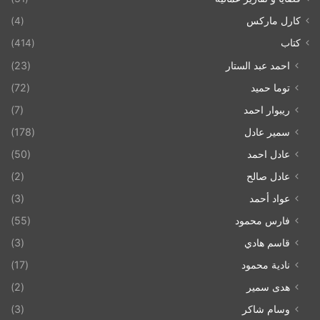
كارل ماركس
(4)
كتاب
(414)
احمد عبد الستار
(23)
توما حميد
(72)
ريبوار احمد
(7)
سمير عادل
(178)
عادل احمد
(50)
عادل صالح
(2)
عواد أحمد
(3)
فارس محمود
(55)
قاسم هادي
(3)
نادية محمود
(17)
هدى سمير
(2)
وسام شاكر
(3)