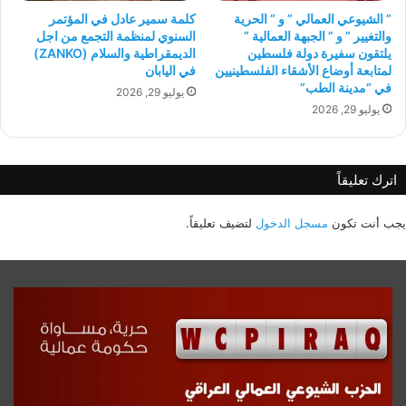
” الشيوعي العمالي ” و ” الحرية
كلمة سمير عادل في المؤتمر
والتغيير ” و ” الجبهة العمالية ”
السنوي لمنظمة التجمع من اجل
يلتقون سفيرة دولة فلسطين
الديمقراطية والسلام (ZANKO)
لمتابعة أوضاع الأشقاء الفلسطينيين
في اليابان
في “مدينة الطب”
يوليو 29, 2026
يوليو 29, 2026
اترك تعليقاً
يجب أنت تكون
مسجل الدخول
لتضيف تعليقاً.