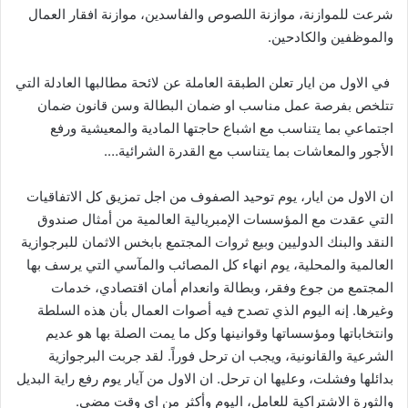
شرعت للموازنة، موازنة اللصوص والفاسدين، موازنة افقار العمال
والموظفين والكادحين.
في الاول من ايار تعلن الطبقة العاملة عن لائحة مطالبها العادلة التي
تتلخص بفرصة عمل مناسب او ضمان البطالة وسن قانون ضمان
اجتماعي بما يتناسب مع اشباع حاجتها المادية والمعيشية ورفع
الأجور والمعاشات بما يتناسب مع القدرة الشرائية….
ان الاول من ايار، يوم توحيد الصفوف من اجل تمزيق كل الاتفاقيات
التي عقدت مع المؤسسات الإمبريالية العالمية من أمثال صندوق
النقد والبنك الدوليين وبيع ثروات المجتمع بابخس الاثمان للبرجوازية
العالمية والمحلية، يوم انهاء كل المصائب والمآسي التي يرسف بها
المجتمع من جوع وفقر، وبطالة وانعدام أمان اقتصادي، خدمات
وغيرها. إنه اليوم الذي تصدح فيه أصوات العمال بأن هذه السلطة
وانتخاباتها ومؤسساتها وقوانينها وكل ما يمت الصلة بها هو عديم
الشرعية والقانونية، ويجب ان ترحل فوراً. لقد جربت البرجوازية
بدائلها وفشلت، وعليها ان ترحل. ان الاول من آيار يوم رفع راية البديل
والثورة الاشتراكية للعامل، اليوم وأكثر من اي وقت مضى.