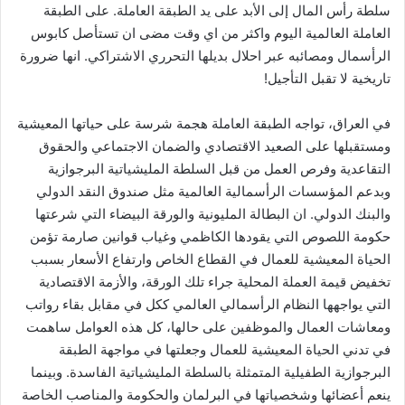
سلطة رأس المال إلى الأبد على يد الطبقة العاملة. على الطبقة
العاملة العالمية اليوم واكثر من اي وقت مضى ان تستأصل كابوس
الرأسمال ومصائبه عبر احلال بديلها التحرري الاشتراكي. انها ضرورة
تاريخية لا تقبل التأجيل!
في العراق، تواجه الطبقة العاملة هجمة شرسة على حياتها المعيشية
ومستقبلها على الصعيد الاقتصادي والضمان الاجتماعي والحقوق
التقاعدية وفرص العمل من قبل السلطة المليشياتية البرجوازية
وبدعم المؤسسات الرأسمالية العالمية مثل صندوق النقد الدولي
والبنك الدولي. ان البطالة المليونية والورقة البيضاء التي شرعتها
حكومة اللصوص التي يقودها الكاظمي وغياب قوانين صارمة تؤمن
الحياة المعيشية للعمال في القطاع الخاص وارتفاع الأسعار بسبب
تخفيض قيمة العملة المحلية جراء تلك الورقة، والأزمة الاقتصادية
التي يواجهها النظام الرأسمالي العالمي ككل في مقابل بقاء رواتب
ومعاشات العمال والموظفين على حالها، كل هذه العوامل ساهمت
في تدني الحياة المعيشية للعمال وجعلتها في مواجهة الطبقة
البرجوازية الطفيلية المتمثلة بالسلطة المليشياتية الفاسدة. وبينما
ينعم أعضائها وشخصياتها في البرلمان والحكومة والمناصب الخاصة