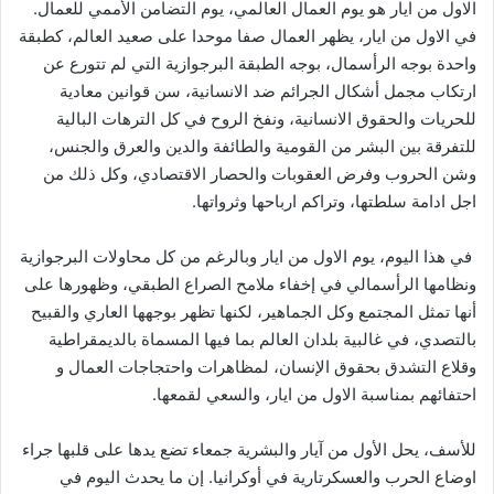
الاول من ايار هو يوم العمال العالمي، يوم التضامن الأممي للعمال.
في الاول من ايار، يظهر العمال صفا موحدا على صعيد العالم، كطبقة
واحدة بوجه الرأسمال، بوجه الطبقة البرجوازية التي لم تتورع عن
ارتكاب مجمل أشكال الجرائم ضد الانسانية، سن قوانين معادية
للحريات والحقوق الانسانية، ونفخ الروح في كل الترهات البالية
للتفرقة بين البشر من القومية والطائفة والدين والعرق والجنس،
وشن الحروب وفرض العقوبات والحصار الاقتصادي، وكل ذلك من
اجل ادامة سلطتها، وتراكم ارباحها وثرواتها.
في هذا اليوم، يوم الاول من ايار وبالرغم من كل محاولات البرجوازية
ونظامها الرأسمالي في إخفاء ملامح الصراع الطبقي، وظهورها على
أنها تمثل المجتمع وكل الجماهير، لكنها تظهر بوجهها العاري والقبيح
بالتصدي، في غالبية بلدان العالم بما فيها المسماة بالديمقراطية
وقلاع التشدق بحقوق الإنسان، لمظاهرات واحتجاجات العمال و
احتفائهم بمناسبة الاول من ايار، والسعي لقمعها.
للأسف، يحل الأول من آيار والبشرية جمعاء تضع يدها على قلبها جراء
اوضاع الحرب والعسكرتارية في أوكرانيا. إن ما يحدث اليوم في