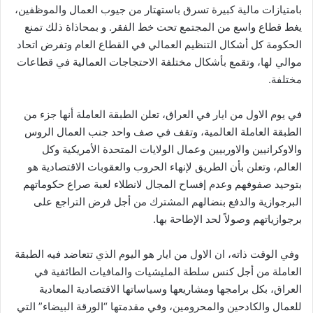
بامتيازات مالية كبيرة تسرق باستهتار من جيوب العمال والموظفين،
يغط قطاع واسع من المجتمع تحت خط الفقر. و بمحاذاة ذلك تمنع
الحكومة كل أشكال التنظيم العمالي في القطاع العام وتفرض اتحاد
موالي لها، وتقمع بأشكال مختلفة الاحتجاجات العمالية في قطاعات
مختلفة.
في يوم الاول من ايار في العراق، تعلن الطبقة العاملة أنها جزء من
الطبقة العاملة العالمية، وتقف في صف واحد جنب العمال الروس
والاوكرانيين والاوربيين وعمال الولايات المتحدة الأمريكية وكل
العالم، وتعلن بأن الطريق لإنهاء الحروب والعقوبات الاقتصادية هو
بتوحيد صفوفهم وعدم إفساح المجال لانطلاء لعبة صراع حكوماتهم
البرجوازية والدفع بنضالهم المشترك من أجل فرض التراجع على
برجوازياتهم وصولاً لحد الإطاحة بها.
وفي الوقت ذاته، ان الاول من ايار هو اليوم الذي تتعاضد فيه الطبقة
العاملة من أجل كنس سلطة المليشيات والمافيات الطائفية في
العراق، بكل برامجها ومشاريعها وسياساتها الاقتصادية المعادية
للعمال والكادحين والمحرومين، وفي مقدمتها “الورقة البيضاء” التي