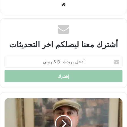
موقع
الويب
أشترك معنا ليصلكم اخر التحديثات
أدخل
بريدك
الإلكتروني
أزمة
البديل
السياسي
لإيران
وأمريكا