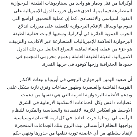
أوكرانيا من قتل ودمار هو واحد من سيناريوهات الطبقة البرجوازية
المتصارعة فيما بينها، احدى فصول حروب الدول الإمبريالية على
النفوذ السياسي والاقتصادي. كما إن عملية التحميق الواسع التي
تقوم بها وسائل الإعلام البرجوازية للتغطية على مبررات اندلاع
الحرب الدموية الدائرة في أوكرانيا، وسعيها لإثبات حقانية الطبقة
البرجوازية الحاكمة للإمبرياليات المتصارعة عبر الاكاذيب والتزييف،
هو جزء من عملية إخفاء لماهية الصراع الحاصل بين تلك الدول
الامبريالية، لتعبئة الطبقة العاملة وعموم محرومي المجتمع في
حدودها الجغرافية وزجها كوقود في حربها القذرة.
أن صعود اليمين البرجوازي الرجعي في أوروبا وانبعاث الأفكار
القومية الفاشية والعنصرية وظهور جماعات وفرق نازية بشكل علني
وبدعم الأنظمة البرجوازية الغربية التي هي نفسها من دعمت
عصابات داعش وكل الجماعات الاسلامية الارهابية في الشرق
الاوسط هو انعكاس للازمة الاقتصادية والسياسية والفكرية للنظام
الرأسمالي. ومثلما جرت العادة، في كل ازمة اقتصادية وسياسية
يواجهها النظام الرأسمالي تبث الروح بتلك الجماعات المتحجرة
لإنقاذ سلطتها من أي عاصفة ثورية تقلعها من جذورها وتنهي حكم