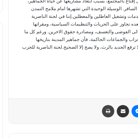
 إقناع بالمجتمع، بسبب ابتعاد مشاريعها عن حياة الجماهير،
لسافر. الوسيلة الوحيدة التي تشهرها امام ملامح التمدن
دمات وتشغيل العاطلين والمعطلين.إننا في لجنة الناصرية
ده تجاوز على الحريات والتنظيمات السياسية، ومقراتها
لا الى الفوضى والتعسف، ومصادرة حقوق الاخرين. ورغم كل ما
اب والجماعات الحاكمة، فأن جماهير المدينة بتاريخها
ا ترقع الجديد بالرث، ولا يصح إلا الصحيح.لجنة الناصرية للحزب
ماسنجر
مشاركة عبر البريد
طباعة