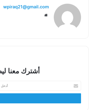
wpiraq21@gmail.com
موقع
الويب
أشترك معنا ليص
أدخل
بريدك
الإلكتروني