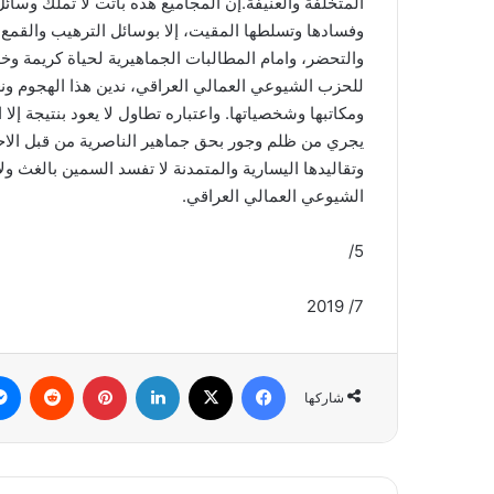
المتخلفة والعنيفة.إن المجاميع هذه باتت لا تملك وسائل
وفسادها وتسلطها المقيت، إلا بوسائل الترهيب والقمع ا
والتحضر، وامام المطالبات الجماهيرية لحياة كريمة وخ
للحزب الشيوعي العمالي العراقي، ندين هذا الهجوم ونع
ومكاتبها وشخصياتها. واعتباره تطاول لا يعود بنتيجة إ
يجري من ظلم وجور بحق جماهير الناصرية من قبل الاحز
وتقاليدها اليسارية والمتمدنة لا تفسد السمين بالغث ول
الشيوعي العمالي العراقي.
5/
7/ 2019
فيسبوك
‫X
لينكدإن
بينتيريست
شاركها