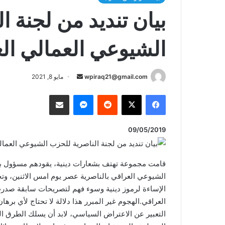
بيان تنديد من لجنة 
الشيوعي العمالي ال
أرسل
wpiraq21@gmail.com
مايو 8, 2021
بريدا
فيسبوك
‫X
ماسنجر
مشاركة عبر البريد
إلكترونيا
09/05/2019
قامت مجموعة تهتف بشعارات دينية، يقودهم مسؤول ب
الشيوعي العراقي بالناصرية عصر يوم امس الاثنين، وتحطي
الإساءة لرموز دينية وسوء فهم لتصريحات سابقة صدرت 
العراقي.الهجوم غير المبرر هذا دلالة لا تحتاج لأي ب
التعبير عن الاعتراض السياسي، لابد أن يسلك الطرق الحض