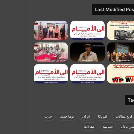
Last Modified Pos
Ta
 اربع مقالات
امريكا
ايران
توما حميد
حرب
ر عادل
سياسة
مقالات