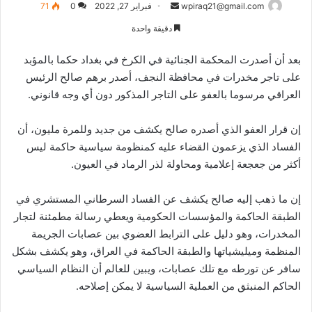
أرسل
wpiraq21@gmail.com
فبراير 27, 2022
0
71
بريدا
دقيقة واحدة
إلكترونيا
بعد أن أصدرت المحكمة الجنائية في الكرخ في بغداد حكما بالمؤبد
على تاجر مخدرات في محافظة النجف، أصدر برهم صالح الرئيس
العراقي مرسوما بالعفو على التاجر المذكور دون أي وجه قانوني.
إن قرار العفو الذي أصدره صالح يكشف من جديد وللمرة مليون، أن
الفساد الذي يزعمون القضاء عليه كمنظومة سياسية حاكمة ليس
أكثر من جعجعة إعلامية ومحاولة لذر الرماد في العيون.
إن ما ذهب إليه صالح يكشف عن الفساد السرطاني المستشري في
الطبقة الحاكمة والمؤسسات الحكومية ويعطي رسالة مطمئنة لتجار
المخدرات، وهو دليل على الترابط العضوي بين عصابات الجريمة
المنظمة وميليشياتها والطبقة الحاكمة في العراق، وهو يكشف بشكل
سافر عن تورطه مع تلك عصابات، ويبين للعالم أن النظام السياسي
الحاكم المنبثق من العملية السياسية لا يمكن إصلاحه.