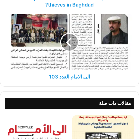
the
thieves in Baghdad?
pockets
of
الى
Erbil
الامام
thieves
العدد
into
103
pockets
of
thieves
in
Baghdad?
الى الامام العدد 103
مقالات ذات صلة