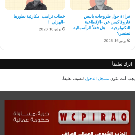
قراءة حول طروحات يانيس
خطاب ترامب: مكارثية بطورها
فاروفاكيس عن -الإقطاعية
-الهزلي-!
التكنولوجية- – هل فعلاً الرأسمالية
يوليو 16, 2026
تحتضر؟
يوليو 16, 2026
اترك تعليقاً
يجب أنت تكون
مسجل الدخول
لتضيف تعليقاً.