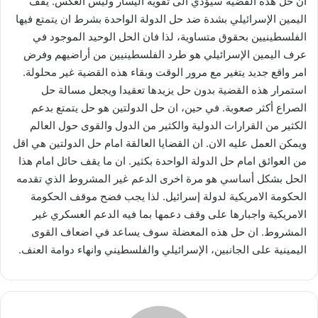
ان حل هذه القضية سيؤدي الى تقوية اليسار وليس العكس. يقف
اليمين الإسرائيلي بشدة ضد حل الدولة الواحدة بشرط ان يتمتع فيها
الفلسطينيين بحقوق متساوية، لذا فان الحل الوحيد الموجود في
عرف اليمين الإسرائيلي هو طرد الفلسطينيين من أراضيهم وفرض
امر واقع جديد يتغير مع مرور الوقت وبقاء هذه القضية غير محلولة.
استمرار هذه القضية بدون حل يزيدها تعقيدا ويجعل مسالة حل
الصراع أكثر صعوبة. في حين، ان حل الدولتين هو حل يتمتع بدعم
الكثير من القرارات الدولية والكثير من الدول والقوى حول العالم
ويمكن العمل عليه الان. ان القضايا العالقة امام حل الدولتين هي اقل
من العوائق امام حل الدولة الواحدة بكثير. ان ما يقف حائل امام هذا
الحل بشكل أساسي هو مرة اخرى الدعم غير المشروط الذي تقدمه
الحكومة الامريكية لدولة إسرائيل. لذا يجب فضح موقف الحكومة
الامريكية واجبارها على وقف دعمها بما فيه الدعم العسكري غير
المشروط. ان حل هذه المعضلة سوف يساعد في اضعاف القوى
اليمينية على الجانبين، الإسرائيلي والفلسطيني وانهاء دوامة العنف.