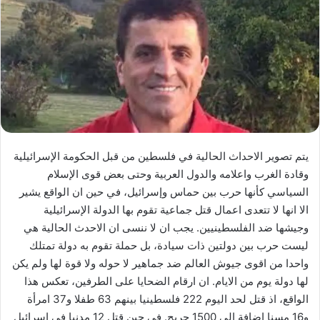
يتم تصوير الاحداث الحالية في فلسطين من قبل الحكومة الإسرائيلية
وقادة الغرب واعلامه والدول العربية وحتى بعض قوى الإسلام
السياسي كأنها حرب بين حماس وإسرائيل، في حين ان الواقع يشير
الا انها لا تتعدى اعمال قتل جماعية تقوم بها الدولة الإسرائيلية
وجيشها ضد الفلسطينيين. يجب ان لا ننسى ان الاحدث الحالية هي
ليست حرب بين دولتين ذات سيادة، بل حملة تقوم به دولة تمتلك
واحدا من اقوى جيوش العالم ضد جماهير لا حوله ولا قوة لها ولم يكن
لها دولة يوم من الايام. ان ارقام الضحايا على الطرفين، تعكس هذا
الواقع، اذ قتل لحد اليوم 222 فلسطينيا بينهم 63 طفلا و37 امرأة
و16 مسنا إضافة الى 1500 جريح. في حين قتل 12 مدنيا في إسرائيل