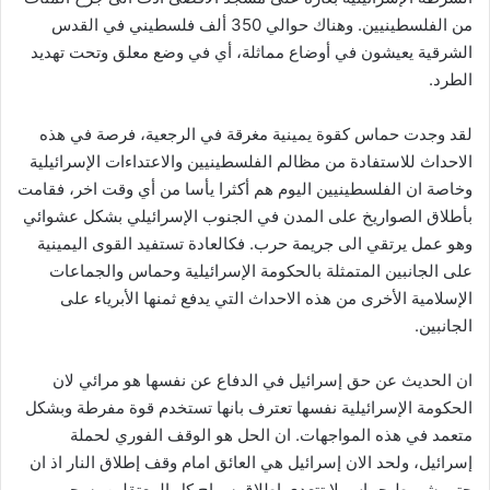
من الفلسطينيين. وهناك حوالي 350 ألف فلسطيني في القدس
الشرقية يعيشون في أوضاع مماثلة، أي في وضع معلق وتحت تهديد
الطرد.
لقد وجدت حماس كقوة يمينية مغرقة في الرجعية، فرصة في هذه
الاحداث للاستفادة من مظالم الفلسطينيين والاعتداءات الإسرائيلية
وخاصة ان الفلسطينيين اليوم هم أكثرا يأسا من أي وقت اخر، فقامت
بأطلاق الصواريخ على المدن في الجنوب الإسرائيلي بشكل عشوائي
وهو عمل يرتقي الى جريمة حرب. فكالعادة تستفيد القوى اليمينية
على الجانبين المتمثلة بالحكومة الإسرائيلية وحماس والجماعات
الإسلامية الأخرى من هذه الاحداث التي يدفع ثمنها الأبرياء على
الجانبين.
ان الحديث عن حق إسرائيل في الدفاع عن نفسها هو مرائي لان
الحكومة الإسرائيلية نفسها تعترف بانها تستخدم قوة مفرطة وبشكل
متعمد في هذه المواجهات. ان الحل هو الوقف الفوري لحملة
إسرائيل، ولحد الان إسرائيل هي العائق امام وقف إطلاق النار اذ ان
حتى شروط حماس لا تتعدى إطلاق سراح كل المعتقلين، سحب