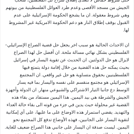
الجيش من مسجد الأقصى وعدم طرد العوائل الفلسطينية من بيوتهم
وهي شروط معقولة. ان ما يشجع الحكومة الإسرائيلية على عدم
القبول بوقف إطلاق النار هو دعم الحكومة الامريكية غير المشروط
لها.
ان الاحداث الحالية هو سبب اخر يجعل حل قضية الصراع الإسرائيلي-
الفلسطيني بشكل نهائي مسالة ملحة. ان أفضل حل لهذا الصراع
لايزال هو حل الدولتين. ان الحديث عن تقوية اليسار في إسرائيل
بحيث يمكنه حل هذه القضية من خلال إقامة دولة يتمتع فيها
الفلسطينيين بحقوق متساوية هو حل غير واقعي. ان المجتمع
الإسرائيلي هو مجتمع منقسم على نفسه واليسار بما فيه يسار
الوسط دع جانبا التيار الاشتراكي والشيوعي منهار. ان الدولة وأجهزة
الجيش والشرطة هي بيد اليمين. هذا اليمين مستفاد من بقاء هذه
القضية غير محلولة حيث يدين في جزء من قوته الى بقاء حالة العداء
والتهديد. يقضي استمرار هذه الاوضاع على ما عليها، على أي إمكانية
لتقوية اليسار على الجانبين، فهذه الأوضاع تدفع كل المجتمع نحو
اليمين. ليست صدفة ان اليسار على جانبي هذا الصراع ضعيف للغاية.