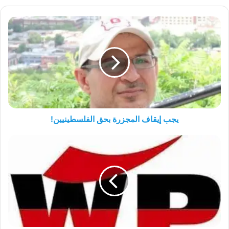
يجب
إيقاف
المجزرة
بحق
الفلسطينيين!
يجب إيقاف المجزرة بحق الفلسطينيين!
لا
ترموا
أبنائنا
في
محرقة
ادعاءاتكم
الزائفة
(بصدد
تجنيد