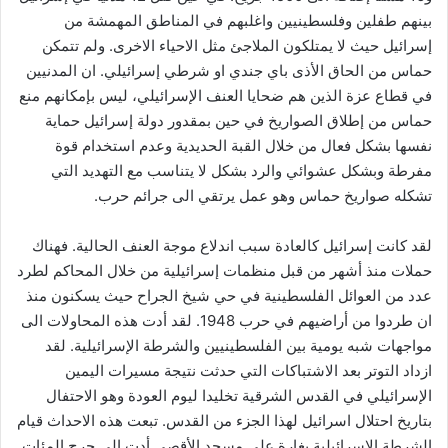
بينهم طفلين وفلسطينيين واغلبهم في المناطق المهمشة من
إسرائيل حيث لا يمتلكون الملاجئ مثل الاحياء الاخرى. ولم تتمكن
حماس من الحاق الأذى باي جندي او شرطي إسرائيلي. ان المدنيين
في قطاع عزة الذين هم ضحايا العنف الإسرائيلي، ليس بإمكانهم منع
حماس من إطلاق الصواريخ في حين بمقدور دولة إسرائيل حماية
نفسها بشكل فعال من خلال القبة الحديدية وعدم استخدام قوة
مفرطة وبشكل عشوائي والرد بشكل لا يتناسب مع التهديد التي
تشكله صواريخ حماس وهو عمل يرتقي الى جرائم حرب.
لقد كانت إسرائيل كالعادة سبب اندلاع موجة العنف الحالية. فهناك
حملات منذ أشهر من قبل منظمات إسرائيلية من خلال المحاكم لطرد
عدد من العوائل الفلسطينية في حي شيخ الجراح حيث يسكنون منذ
ان طردوا من أراضيهم في حرب 1948. لقد أدت هذه المحاولات الى
مواجهات شبه يومية بين الفلسطينيين والشرطة الإسرائيلية. لقد
ازداد التوتر بعد الاشتباكات التي حدثت نتيجة مسيرات اليمين
الإسرائيلي في القدس الشرقية تخليدا ليوم العودة وهو الاحتفال
بتاريخ احتلال اسرائيل لهذا الجزء من القدس. تبعت هذه الاحداث قيام
الشرطة الإسرائيلية بغارة على مسجد الأقصى أدت الى جرح المئات