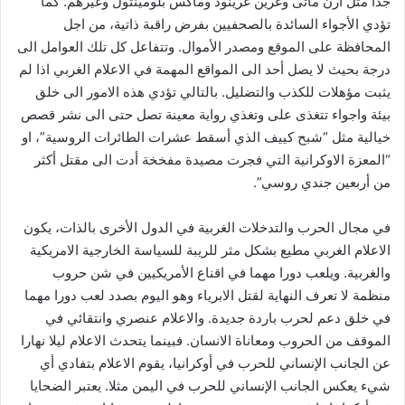
جدا مثل أرن ماتى وغرين غرينود وماكس بلومينثول وغيرهم. كما
تؤدي الأجواء السائدة بالصحفيين بفرض راقبة ذاتية، من اجل
المحافظة على الموقع ومصدر الأموال. وتتفاعل كل تلك العوامل الى
درجة بحيث لا يصل أحد الى المواقع المهمة في الاعلام الغربي اذا لم
يثبت مؤهلات للكذب والتضليل. بالتالي تؤدي هذه الامور الى خلق
بيئة واجواء تتغذى على وتغذي رواية معينة تصل حتى الى نشر قصص
خيالية مثل “شبح كييف الذي أسقط عشرات الطائرات الروسية”، او
“المعزة الاوكرانية التي فجرت مصيدة مفخخة أدت الى مقتل أكثر
من أربعين جندي روسي”.
في مجال الحرب والتدخلات الغربية في الدول الأخرى بالذات، يكون
الاعلام الغربي مطيع بشكل مثر للريبة للسياسة الخارجية الامريكية
والغربية. ويلعب دورا مهما في اقناع الأمريكيين في شن حروب
منظمة لا تعرف النهاية لقتل الابرياء وهو اليوم بصدد لعب دورا مهما
في خلق دعم لحرب باردة جديدة. والاعلام عنصري وانتقائي في
الموقف من الحروب ومعاناة الانسان. فبينما يتحدث الاعلام ليلا نهارا
عن الجانب الإنساني للحرب في أوكرانيا، يقوم الاعلام بتفادي أي
شيء يعكس الجانب الإنساني للحرب في اليمن مثلا. يعتبر الضحايا