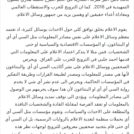
التمهيدية في 2016. كما ان الترويج للحرب والاستقطاب العالمي
ومعاداة أعداء حقيقين او وهمين يزيد من جمهور وسائل الاعلام.
يقوم الاعلام بخلق توافق كلي حول الاحداث بوسائل كثيرة، اذ تعتمد
معظم وسائل الاعلام على نفس مصادر المعلومات مثل السي أي أي
او البنتاغون، او المؤسسات الاقتصادية والسياسية او حتى
الشخصيات. فمن مثلا لا يتذكر اعتماد الاعلام على المعلومات التي
قدمها احمد جلبي في الترويج للحرب على العراق. ويحرص
الصحفيين ووسائل الاعلام على نشر أكاذيب السي أي أي والبنتاغون
لأنها هي مصدر للمعلومات ومصدر لطبيعة القرارات وطريقة التفكير
في المؤسسات الحاكمة، ويحرص الى عدم نشر أي شي لا يخدم
رواية السي أي أي او البنتاغون لأن هذا سوف يحرمهم من الوصول
الى مصادر المعلومات ويؤدي الى توقف تمديد وسائل الاعلام
بالمعلومات او تفقد الفرصة لمقابلة القادة والشخصيات النافذة
والمطلعة على الاحداث والسياسات. وتقوم مؤسسات مثل ألسي أي
أي بحملات منظمة لتغذية الاعلام بالروايات الرسمية، بل ان السي أي
أي حتى قام بتجنيد صحفيين معروفين للترويج لوجهات نظر هذه
المؤسسة بدأ من الخمسينيات في عملية تسمى اوبريشن موكيننغ.