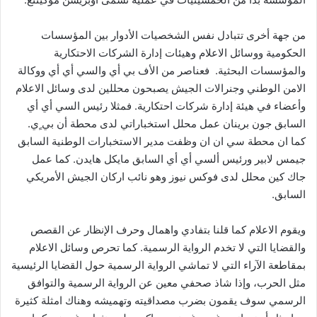
من جهة أخرى تتبادل نفس الشخصيات الأدوار بين المؤسسات
الحكومية ووسائل الاعلام وهيئات إدارة الشركات الاحتكارية
والمؤسسات البحثية. فعناصر من الأف بي أي والسي أي أي ووكالة
الامن الوطني وجنرالات الجيش يصبحون محللين لدى وسائل الاعلام
وأعضاء في هيئة إدارة شركات احتكارية. فمثلا رئيس السي أي أي
السابق جون برينان عمل محلل استخباراتي لدى محطة أن بي ٍي.
كما ان محطة سي ان ان وظفت مدير الاستخبارات الوطنية السابق
جيمس لابير ورئيس ألسي أي أي السابق مايكل هايدن. كما عمل
جاك كين محلل لدى فوكس نيوز وهو نائب اركان الجيش الأمريكي
السابق.
ويقوم الاعلام كما قلنا بتفادي واهمال وحرف الإنظار عن القصص
والقضايا التي لا تخدم الرواية الرسمية. كما تحرص وسائل الاعلام
بمقاطعة الآراء التي لا تماشي الرواية الرسمية حول القضايا الرئيسية
مثل الحرب، وإذا شاذ صحفي معين عن الرواية الرسمية والتوافق
الرسمي سوف يقمون بضرب مصداقيته وتهميشه وهناك امثلة كثيرة