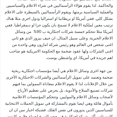
والحاكمة. لذا يقوم هؤلاء الرأسماليين في شراء الاعلام والسياسيين
والعملية السياسية برمتها. ويقوم الرأسماليين بالسيطرة على الاعلام
بشكل كلي. ففي أمريكا او بريطانيا او استراليا ودول اخرى مثلا هناك
ترتيب معين لملكية الاعلام لا تسمح بان يكون حرا او ديمقراطيا. ففي
أمريكا مثلا تتحكم خمسة شركات احتكارية ب 90% من وسائل
الاعلام الخبرية. وعلى سبيل المثال، ان جيف بيزوز الذي هو ثاني
اغنى شخص في العالم وهو رئيس شركة امازون وهي واحدة من
اغنى الشركات ولها عقود ضخمة مع الحكومة الامريكية هو صاحب
اهم جريدة في أمريكا، اي واشنطن بوست.
من جهة اخرى وسائل الاعلام هي أيضا مؤسسات احتكارية ربحية
ضخمة وتعتمد على تمويل الرأسماليين والشركات الاحتكارية الأخرى
من خلال الإعلانات لذا لا يقوم الاعلام بمعاداة الممولين بما فيهم
شركات تصنيع السلاح والأدوية، بل يحرص على تعظيم الأرباح
لأصحاب وسائل الاعلام والموليين. وتتحكم المؤسسات الاعلامية
بأموال هائلة وهي ايضا تقوم بالمشاركة في تمويل الحملات الانتخابية
للسياسيين الذين يدورون في نفس الفلك. فشبكة اخبار سن ان ان
كانت ثامن أكبر شركة احتكارية في حجم التبرع لحملة هلاري كلنتون