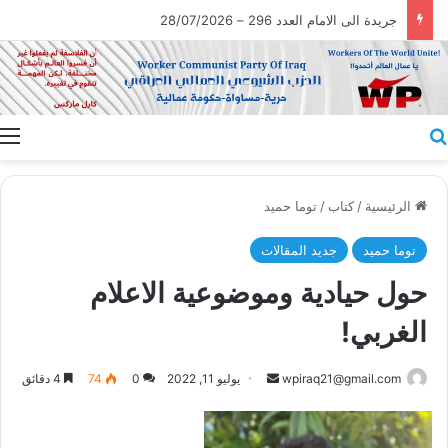
جريدة الى الامام العدد 296 – 28/07/2026
بحث عن
ا
الرئيسية
/
كتاب
/
توما حميد
توما حميد
جديد المقالات
حول حيادية وموضوعية الاعلام
الغربي!
أرسل
wpiraq21@gmail.com
يوليو 11, 2022
0
74
4 دقائق
بريدا
إلكترونيا