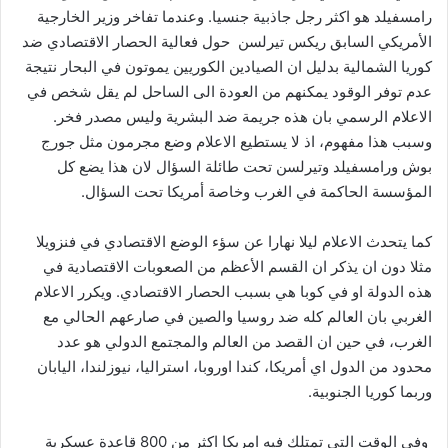
رامسفيلد هو اكثر رجل جاذبية جنسيا. وعندما تفاخر وزير الخارجية
الأمريكي السابق ريكس تيرلسن حول فعالية الحصار الاقتصادي ضد
كوريا الشمالية بدليل ان الصيادين الكوريين يموتون في البحار نتيجة
عدم توفر الوقود يمكنهم من العودة الى الساحل لم يقل شخص في
الاعلام الرسمي بان هذه جريمة ضد البشرية وليس مصدر فخر.
وسبب هذا مفهوم، اذ لا يستطيع الاعلام وضع مجرمون مثل جورج
بوش ورامسفيلد وتيرلسن تحت طائلة السؤال لان هذا يضع كل
المؤسسة الحاكمة في الغرب وخاصة أمريكا تحت السؤال.
كما يتحدث الاعلام ليلا نهارا عن سؤء الوضع الاقتصادي في فنزويلا
مثلا دون ان يذكر ان القسم الأعظم من الصعوبات الاقتصادية في
هذه الدولة او في كوبا هي بسبب الحصار الاقتصادي. ويكرر الاعلام
الغربي بان العالم كله ضد روسيا والصين في صارعهم الحالي مع
الغرب، في حين ان القصد من العالم والمجتمع الدولي هو عدد
محدود من الدول اي أمريكا، كندا اوروبا، استراليا، نيوزلندا، اليابان
وربما كوريا الجنوبية.
وفي الوقت التي تمتلك فيه امريكا اكثر من 800 قاعدة عسكرية