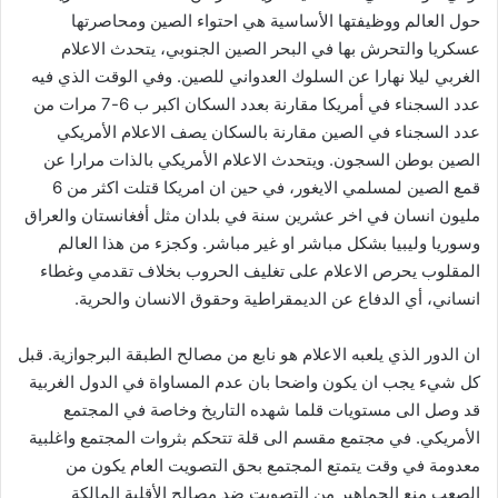
حول العالم ووظيفتها الأساسية هي احتواء الصين ومحاصرتها
عسكريا والتحرش بها في البحر الصين الجنوبي، يتحدث الاعلام
الغربي ليلا نهارا عن السلوك العدواني للصين. وفي الوقت الذي فيه
عدد السجناء في أمريكا مقارنة بعدد السكان اكبر ب 6-7 مرات من
عدد السجناء في الصين مقارنة بالسكان يصف الاعلام الأمريكي
الصين بوطن السجون. ويتحدث الاعلام الأمريكي بالذات مرارا عن
قمع الصين لمسلمي الايغور، في حين ان امريكا قتلت اكثر من 6
مليون انسان في اخر عشرين سنة في بلدان مثل أفغانستان والعراق
وسوريا وليبيا بشكل مباشر او غير مباشر. وكجزء من هذا العالم
المقلوب يحرص الاعلام على تغليف الحروب بخلاف تقدمي وغطاء
انساني، أي الدفاع عن الديمقراطية وحقوق الانسان والحرية.
ان الدور الذي يلعبه الاعلام هو نابع من مصالح الطبقة البرجوازية. قبل
كل شيء يجب ان يكون واضحا بان عدم المساواة في الدول الغربية
قد وصل الى مستويات قلما شهده التاريخ وخاصة في المجتمع
الأمريكي. في مجتمع مقسم الى قلة تتحكم بثروات المجتمع واغلبية
معدومة في وقت يتمتع المجتمع بحق التصويت العام يكون من
الصعب منع الجماهير من التصويت ضد مصالح الأقلية المالكة