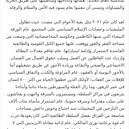
بمناسبة العام الجديد، بعمالها وكادحيها ومناضليها على طريق الحرية
والمساواة، ونتمنى أن تنعموا بعام يسود فيه الأمن والسلام والرفاه.
لقد كان عام ٢٠٢١ مثل بقية الأعوام التي مضت، حيث تطاول
المليشيات وعصابات الإسلام السياسي على المجتمع، عام الورقة
البيضاء التي سنها الكاظمي وحكومته المحاصصاتيه التي وسعت من
مساحة الفقر والعوز ووقعت عليها جميع الكتل القومية والطائفية
الفاسدة لاستمرار وإدامة امتيازاتها، عام تفاقم معدلات البطالة
وازدياد عدد العاطلين عن العمل وسلب حقوق العمال من الضمان
الاجتماعي والصحي والتقاعد وزيادة الأجور عن طريق تشغيلهم أما
بالأجور اليومية أو بالعقود، عام المراوغة والكذب والنفاق السياسي
للإفلات من العقاب؛ لأولئك الذين خطفوا الحياة من اكثر ٨٠٠ إنسان
في عمر الزهور، وما زال القتلة والمتورطين بدماء بناتنا وأبناءنا
يتربعون في مراكز السلطة، ومستمرون بالسرقة والنهب و يعتاشون
على سلب مقدراتنا وسرقة جيوبنا، عام استمرار مأساة مئات آلاف
من النازحين في المخيمات منذ اجتياح وحوش داعش مساحات
شاسعة من العراق بفضل السلطة الطائفية التي كان يقودها حزب
الدعوة بزعامة نوري المالكي، عام إدامة معاناة الايزيديين التي لا