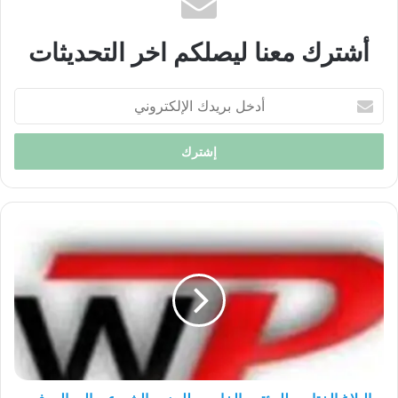
أشترك معنا ليصلكم اخر التحديثات
أدخل
بريدك
الإلكتروني
البلاغ
الختامي
للمؤتمر
الخامس
للحزب
الشيوعي
العمالي
في
كردستان