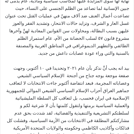
نهاية لها سوى المزايدة عليها لمكاسب سياسية ومادية، عام يدمى له
جبين الإنسانية لما تصاعد من الظلم الجنسي على النساء، حيث
تصاعدت أعمال العنف ضد آلاف منهنّ في عمليات القتل تحت عنوان
غسل العار و الشرف، وتزايد حالات الانتحار، وتشديد الفقر والعوز
عليهن بسبب البطالة، ومحاولات سن القوانين المعادية لهنَّ وآخرها
مشروع قانون ٥٧ لسلب الحضانة من الأم، عام استمرار الظلم
الطائفي والتطهير الديموغرافي في المناطق الغربية والمصنفة
بالسنية والتي وراء عودة عصابات داعش من جديد.
بيد انه يجب أنَّ نذكر بأن عام ٢٠٢١ وتحديدا في ١٠ أكتوبر، وجهت
صفعة موجعة بوجه جناح من أجنحة الإسلام السياسي الشيعي
وعصاباته المجرمة، فبعد انتفاضة أكتوبر جاءت الانتخابات لا لتعاقب
جماهير العراق أحزاب الإسلام السياسي الشيعي الموالي للجمهورية
الإسلامية في ايران فحسب، بل لتعاقب كل السلطة المليشياتية
والعملية السياسية برمتها ولتقول كلمتها بأن لا شرعية لكم و
لسلطتكم التشريعية والتنفيذية والقضائية، لقد شددت بحق عدم
مشاركتكم المطلقة في الانتخابات من الأزمة السياسية، وفشلت كل
فذلكات وأكاذيب الكاظمي وحكومته والولايات المتحدة الأمريكية