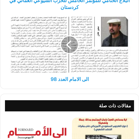
البلاغ الختامي للمؤتمر الخامس للحزب الشيوعي العمالي في
كردستان
الى
الامام
العدد
98
الى الامام العدد 98
مقالات ذات صلة