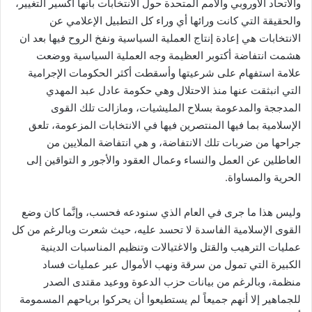
والاتحاد الأوروبي والأمم المتحدة حول الانتخابات بأنها اكسير التغيير،
والحقيقة التي كانت ورائها أي وراء كل التطبيل الإعلامي عن
الانتخابات هي إعادة إنتاج العملية السياسية ونفخ الروح فيها بعد ان
هشمت انتفاضة أكتوبر العظيمة وجه العملية السياسية ووضعت
علامة استفهام على شرعيتها وأسقطت أكثر الحكومات الإجرامية
التي انبثقت عنها منذ الاحتلال وهي حكومة عادل عبد المهدي
المدججة والمدعومة بسلاح المليشيات، ومازالت تلك القوى
الإسلامية بما فيها المنتصرين فيها في الانتخابات المزعومة، تلعق
جراحها من ضربات تلك الانتفاضة، و هي انتفاضة الملايين من
العاطلين عن العمل والنساء وعمال العقود والأجور و التواقين إلى
الحرية والمساواة.
وليس هذا ما جرى في العام الذي سنودعه فحسب، وإنَّما كان وضع
القوى الإسلامية الفاسدة لا تحسد عليه، حيث شعرت وبالرغم من كل
عمليات الترهيب والقتل والاغتيالات وتنظيم المناسبات الدينية
الكبيرة التي تمول من سرقة ونهب الأموال عبر عمليات فساد
منظمة، وبالرغم من بيانات حزب الدعوة ووعيد مقتدى الصدر
للجماهير إلا أنهم جميعاً لم يستطيعوا أن يحركوا برياحهم المسمومة