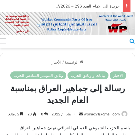
جريدة الى الامام العدد 296 – 28/07/2026
بحث عن
ا
الرئيسية
/
الأخبار
الأخبار
بيانات و وثائق الحزب
وثائق المؤتمر السادس للحزب
رسالة إلى جماهير العراق بمناسبة
العام الجديد
أرسل
wpiraq21@gmail.com
يناير 1, 2022
0
23
2 دقائق
بريدا
باسم الحزب الشيوعي العمالي العراقي نهنئ جماهير العراق
إلكترونيا