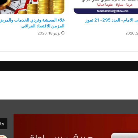
جريدة الى الامام- العدد 295- 21 تموز
غلاء المعيشة وتردي الخدمات والمرض
المزمن للاقتصاد العراقي
يوليو 18, 2026
ts