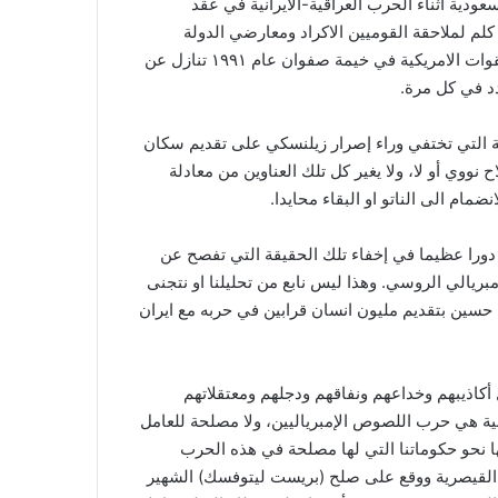
ية اثناء الحرب العراقية-الايرانية في عقد
لثمانينات من القرن المنصرم، كما اتفق مع الدولة التركية خلال نفس الفترة بالسماح لاجتياح جيوشها الأراضي العراقية بعمق ٣٠ كلم لملاحقة القوميين الاكراد ومعارضي الدولة
التركية، وقبل ذلك تنازل عن غالبية مساحة شط العرب لإيران عام ١٩٧٥ لنظام الشاه. واثناء التوقيع على وثيقة الاستسلام أمام القوات الامريكية في خيمة صفوان عام ١٩٩١ تنازل عن
د في كل مرة.
قة التي تختفي وراء إصرار زيلنسكي على تقديم سكان
نووي أو لا، ولا يغير كل تلك العناوين من معادلة
مام الى الناتو او البقاء محايدا.
 دورا عظيما في إخفاء تلك الحقيقة التي تفصح عن
مبريالي الروسي. وهذا ليس نابع من تحليلنا او نتجنى
سين بتقديم مليون انسان قرابين في حربه مع ايران
 أكاذيبهم وخداعهم ونفاقهم ودجلهم ومعتقلاتهم
لمية هي حرب اللصوص الإمبرياليين، ولا مصلحة للعامل
ها نحو حكوماتنا التي لها مصلحة في هذه الحرب
اط القيصرية ووقع على صلح (بريست ليتوفسك) الشهير