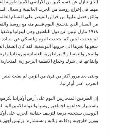
الذي تنازل عن قسم كبير من الأراضي الامبراطورية الق
وثائق حصل عليها من خزائن القيصر على اقتسام العالم
١٩١٨ تنازل لينين عن دول البلطيق وهي ليتوانيا ولات
لم يتحدث لينين كما يتحدث اليوم زيلنسكي عن سيادة رو
شعوبها لجرها الى حروبها التوسعية. لقد كان الشغل ال
والمجر والنمسا والامبراطورية العثمانية وبريطانيا و
وايقاعها في شرك وخداع الانظمة البرجوازية المتحاربة.
وحتى بعد مرور أكثر من قرن من الزمن لم يفلت لينين 
الحرب على أوكرانيا.
إن الطرفين المتحاربين اليوم على أرض أوكرانيا يكرهو
باستمرار خداعهم لجماهير روسيا والدولة الامبريالية 
الروسي يستخدم ذريعة لتزييف حقانية الحرب على أوكران
ووزير خارجيته ودفاعه ونائبه ومستشاره ورئيس أجهزته 