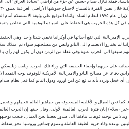
ة. فمثلا تنازل صدام حسين عن جزء من أراضي “سيادة العراق” الى السعود
ا
هم في كل هذه الحروب هي الحفاظ على السيادة الوهمية التي تتقلص وتتمد
الإمبريالية التي تقع أحداثها في أوكرانيا تخفي شيئا واحدا وهي الحقي
ا لم يختاروا الانضمام الى الناتو وليس من مصلحتهم سواء تم امتلاك سلاح 
أنهم سيقوا الى الحرب عنوة وفي غفلة من الزمن دون أن يكون لهم رأي بالانض
قانية على حربهما وإخفاء الحقيقة التي وراء تلك الحرب. ويلعب زيلنسكي
بين دفاعا عن مصالح الناتو والامبريالية الأمريكية للوقوف بوجه التمدد الا
خجل وتردد بأنه يدافع عن امن اوروبا ودول الناتو كما فعل نظام صدام ح
ا كما نحن العمال و الأغلبية المسحوقة من جماهير العالم نتحملهم ونتحمل
خبز -سلام) إبان فترة الحرب العالمية الأولى، وقال حينها إن الحرب العا
 وبدلا من توجيه فوهات بنادقنا الى صدور بعضنا نحن العمال، فيجب توجيه
فى لينين بوعده وقاد حزبه الطبقة العاملة وعموم جماهير وروسيا نحو إسق