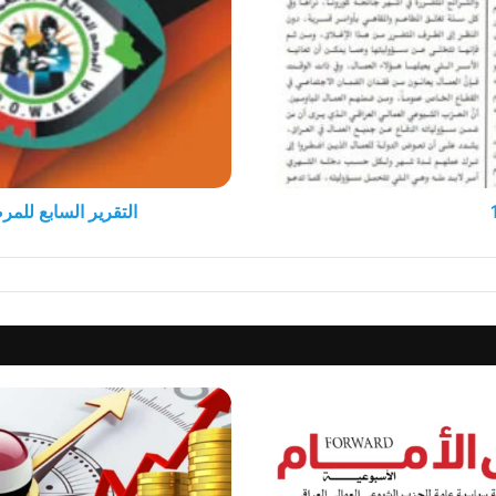
لحقوق
العمال
والموظفين
التقرير السابع للم