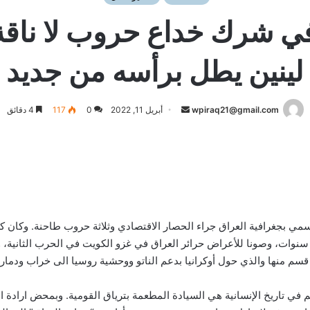
ي شرك خداع حروب لا ناقة 
لينين يطل برأسه من جديد
أرسل
wpiraq21@gmail.com
أبريل 11, 2022
0
117
4 دقائق
بريدا
إلكترونيا
سمي بجغرافية العراق جراء الحصار الاقتصادي وثلاثة حروب طاحنة. وكان كل
ان سنوات، وصونا للأعراض حرائر العراق في غزو الكويت في الحرب الثانية، 
 قسم منها والذي حول أوكرانيا بدعم الناتو ووحشية روسيا الى خراب ودمار.
الم في تاريخ الإنسانية هي السيادة المطعمة بترياق القومية. وبمحض ارا