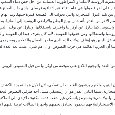
يصرية الروسية لألمانيا والامبراطورية العثمانية من اجل حقن دماء الشعب
مهما في إخراج روسيا من الحرب العالمية واسدال الستار على آخر فصولها في
 بين تلك الدول المتحاربة والتي تحولت الى فضيحة كبيرة حينها. وتم اته
فيا واستونيا، كما تنازل عن أوكرانيا واعترف باستقلالها، وتنازل عن بولندا ا
سيا واستقلالها وعن حقوقها القومية، لأنه كان يعرف جيدا ان القومية وال
شاغل للينين هو إيقاف دولاب الدم الذي يطحن العمال والفلاحين ومحرومي
فرنسا أن الحرب القائمة هي حرب اللصوص، وان اهم شيء عندما تعد العدة ل
من النقد والهجوم اللاذع على موقفه من اوكرانيا من قبل اللصوص الروس
ن لينين، ولكنهم يرفعون القبعات لزيلنسكي، لأن الأول هو النموذج الكش
المتحاربة، بينما الثاني بقدر هو أي زيلنسكي ممثل أحد طرفي اللصوص لت
يا. ولا شيء يخسره زيلنسكي غير شعب قدمه مكتوف الايدي الى الماكنة ال
الاستخباراتية فهم ينعمون بخنادق تحميهم واجهزة اتصالات غربية تقيهم ال