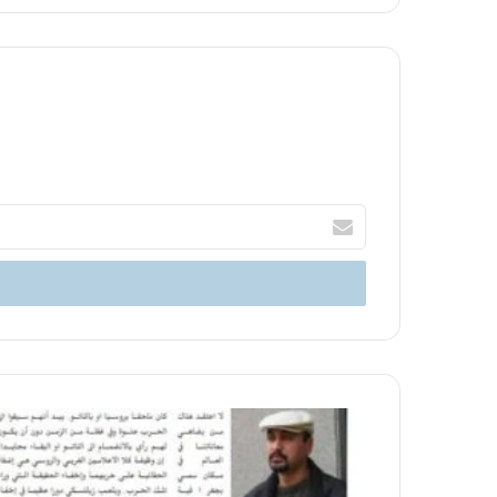
أدخل
بريدك
الإلكتروني
الى
الامام
العدد
109