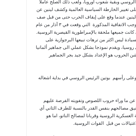
 الروسي وبقية شعوب أوروبا، ولعب ذلك الصلح عاملا
 عام ١٩١٩ عبر اتفاقية فرساي. وادى ذلك الصلح على تغيير الخارطة السياسية العالمية وكشف لينين عن
ام لينين عندما وقع على إيقاف الحرب حتى من قبل صف
من اليسار الذي يتخندق اليوم قسم منه مع روسيا والقسم الآخر من الناتو بأنه خائن وباع الوطن والاراضي الروسية إلى ألمانيا. بموجب الاتفاقية المذكورة التي وقعت في ٣ آذار من عام
لتي كانت جميعها ملحقة بالإمبراطورية القيصرية الروسية.
سيادة ليس اكثر من ترهات تبيعها البرجوازية على
 روسيا، ويقدم نموذجا بشكل عملي الى جماهير ألمانيا
شن الحروب هو الإعداد بشكل جيد بجر الجماهير
 وعلى رأسهم بوتين الرئيس الروسي في بداية اشعاله
ف عن ما وراء حروب اللصوص وتفويته الفرصة عليهم
حقيق مصالحهم بنفس القدر بالنسبة للطرف الثاني أي
عسكرية الروسية وقربانا لمصالح الناتو، اما هو
اغتيالات من قبل القوات الروسية.