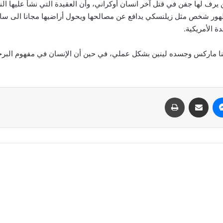
 لن يرف لها جفن في قتل آخر انسان أوكراني، وأن العقيدة التي نشأ عليها 
ر شخص مثل زيلنسكي يدافع عن مصالحها ويحول أراضيها مجانا الى ساحة حر
ة الأمريكية.
نا ماركس وجسده لينين بشكل عملي، في حين أن الإنسان في مفهوم البرجواز
ماسنجر
مشاركة عبر البريد
طباعة