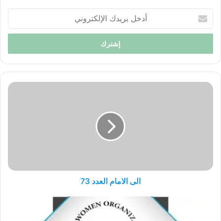
أدخل
بريدك
الإلكتروني
الى
الامام
العدد
73
الى الامام العدد 73
حول
تعديل