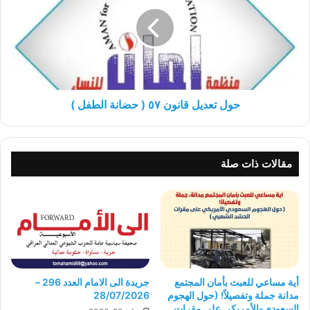
قانون
٥٧
(
حضانة
الطفل
)
حول تعديل قانون ٥٧ ( حضانة الطفل )
مقالات ذات صلة
أية مساعي للعبث بأمان المجتمع
جريدة الى الامام العدد 296 –
مدانة جملة وتفصيلاً! (حول الهجوم
28/07/2026
السعودي-الأمريكي على مقرات