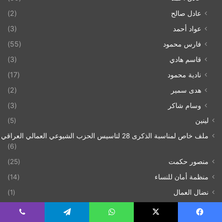
عادل صالح
(2)
عواد أحمد
(3)
فارس محمود
(55)
قاسم هادي
(3)
نادية محمود
(17)
هدى سمير
(2)
وسام شاكر
(3)
لينين
(5)
ملف خاص لمناسبة الذكرى 28 لتاسيس الحزب الشيوعي العمالي العراقي 1993/07/21
(6)
منصور حكمت
(25)
منظمة أمان للنساء
(14)
نضال العمال
(1)
وثائق المؤتمر السادس للحزب
(21)
يسبوك
‫X
واتساب
تيلقرام
ڤايبر