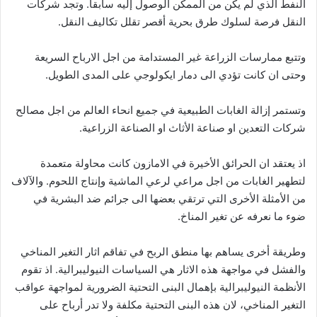
النفط الذي لم يكن من الممكن الوصول إليه سابقا. وتجد شركات
النقل فرصة لسلوك طرق بحرية أقصر تقلل تكاليف النقل.
وتتبع ممارسات الزراعة غير المستدامة من اجل الارباح السريعة
وحتى ان كانت تؤدي الى دمار ايكولوجي على المدى الطويل.
وتستمر إزالة الغابات الطبيعية في جميع انحاء العالم من اجل مصالح
شركات التعدين او صناعة الأثاث او الصناعة الزراعية.
اذ يعتقد ان الحرائق الأخيرة في الامازون كانت محاولة متعمدة
لتطهير الغابات من اجل مراعي لرعي الماشية وإنتاج اللحوم. والآلاف
من الأمثلة الأخرى التي ترتقي بعضها الى جرائم ضد البشرية في
ضوء ما نعرفه عن تغير المناخ.
وطريقة أخرى يساهم بها منطق الربح في تفاقم اثار التغير المناخي
والفشل في مواجهة هذه الاثار هي السياسات النيوليبرالية. اذ تقوم
الأنظمة النيوليبرالية بإهمال البنى التحتية الضرورية لمواجهة عواقب
التغير المناخي، لان هذه البنى التحتية مكلفة ولا تدر أرباح على