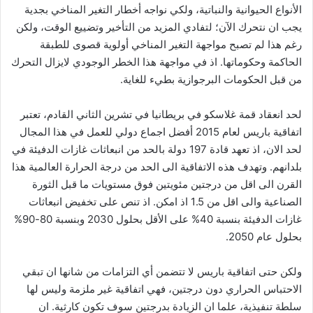
الأنواع الحيوانية والنباتية، ولكي نواجه أخطار التغير المناخي بجدية
يجب ان نتحرك الآن؛ لتفادي المزيد من التأخير وتضييع الوقت، ولكن
رغم هذا لم تصبح مواجهة التغير المناخي أولوية قصوى للطبقة
الحاكمة وحكوماتها. اذ في مواجهة هذا الخطر الوجودي لايزال التحرك
من قبل الحكومات البرجوازية بطيء للغاية.
لحد انعقاد قمة غلاسكو في بريطانيا في تشرين الثاني القادم، تعتبر
اتفاقية باريس لعام 2015 أفضل اجماع دولي للعمل في هذا المجال
لحد الان، اذ تعهد قادة 197 دولة بالحد من انبعاثات غازات الدفيئة في
بلدانهم. وتهدف هذه الاتفاقية الى الحد من درجة الحرارة العالمية هذا
القرن الى اقل من درجتين مئويتين فوق مستويات ما قبل الثورة
الصناعية والى اقل من 1.5 اذ امكن. اذ تنص على تخفيض انبعاثات
غازات الدفيئة بنسبة 40% على الأقل بحلول 2030 وبنسبة 80-90%
بحلول عام 2050.
ولكن حتى اتفاقية باريس لا تتضمن أي التزامات من شانها ان تبقي
الاحتباس الحراري دون درجتين، فهي اتفاقية غير ملزمة وليس لها
سلطة تنفيذية، علما ان الزيادة بدرجتين سوف تكون كارثية. ان