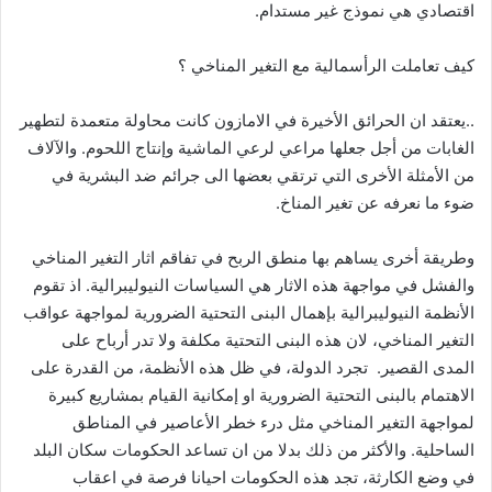
اقتصادي هي نموذج غير مستدام.
كيف تعاملت الرأسمالية مع التغير المناخي ؟
..يعتقد ان الحرائق الأخيرة في الامازون كانت محاولة متعمدة لتطهير
الغابات من أجل جعلها مراعي لرعي الماشية وإنتاج اللحوم. والآلاف
من الأمثلة الأخرى التي ترتقي بعضها الى جرائم ضد البشرية في
ضوء ما نعرفه عن تغير المناخ.
وطريقة أخرى يساهم بها منطق الربح في تفاقم اثار التغير المناخي
والفشل في مواجهة هذه الاثار هي السياسات النيوليبرالية. اذ تقوم
الأنظمة النيوليبرالية بإهمال البنى التحتية الضرورية لمواجهة عواقب
التغير المناخي، لان هذه البنى التحتية مكلفة ولا تدر أرباح على
المدى القصير. تجرد الدولة، في ظل هذه الأنظمة، من القدرة على
الاهتمام بالبنى التحتية الضرورية او إمكانية القيام بمشاريع كبيرة
لمواجهة التغير المناخي مثل درء خطر الأعاصير في المناطق
الساحلية. والأكثر من ذلك بدلا من ان تساعد الحكومات سكان البلد
في وضع الكارثة، تجد هذه الحكومات احيانا فرصة في اعقاب