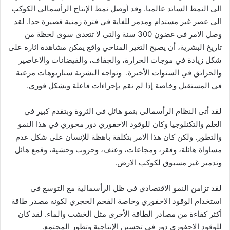
الى النمط السائد عالميا. وقد أوصل نمط الإنتاج الرأسمالي الكوكب
الى عصر غير مستدام ومدمر للغاية في فترة زمنية قصيرة جدا. لقد
وصل الامر في غضون 300 سنة والتي لا تتعدى سوى لحظة من
تاريخ البشرية، أن يصبح التغير المناخي واقع يمكن مشاهدة اثاره على
شكل زيادة في موجات الحرارة، والجفاف، والفيضانات والاعاصير
والحرائق في السنوات الأخيرة. وتواجه البشرية سناريوهات مرعبة
في المستقبل وخاصة إذا لم نقم بإجراءات فاعلة وبشكل فوري.
لقد أتى النظام الرأسمالي بنمو هائل في الثروة وبتقدم كبير في
العلم والتكنلوجيا وكان للوقود الاحفوري دور محوري في هذا النمو
والتطور. ولكن كان هذا الامر بتكلفة باهظة للإنسان على شكل عدم
مساواة هائلة، وفقر، ومجاعات، وعنف، وحروب وحشية، وقمع هائل
وتدمير غير مسبوق لكوكب الارض.
لقد تزامن النمو الاقتصادي في ظل الرأسمالية مع التوسع في
استخدام الوقود الاحفوري وخاصة الفحم الحجري لكونه مصدر طاقة
أكثر كفاءة من مصادر الطاقة الأخرى مثل الخشب والماء. لقد كان
للوقود الاحفوري دور في تحسين الإنتاجية وتطور المجتمع.