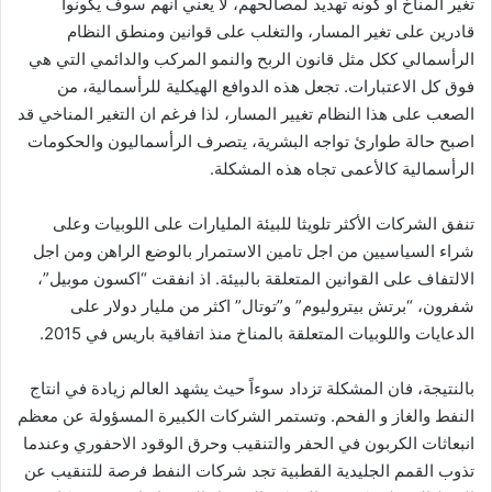
تغير المناخ أو كونه تهديد لمصالحهم، لا يعني أنهم سوف يكونوا
قادرين على تغير المسار، والتغلب على قوانين ومنطق النظام
الرأسمالي ككل مثل قانون الربح والنمو المركب والدائمي التي هي
فوق كل الاعتبارات. تجعل هذه الدوافع الهيكلية للرأسمالية، من
الصعب على هذا النظام تغيير المسار، لذا فرغم ان التغير المناخي قد
اصبح حالة طوارئ تواجه البشرية، يتصرف الرأسماليون والحكومات
الرأسمالية كالأعمى تجاه هذه المشكلة.
تنفق الشركات الأكثر تلويثا للبيئة المليارات على اللوبيات وعلى
شراء السياسيين من اجل تامين الاستمرار بالوضع الراهن ومن اجل
الالتفاف على القوانين المتعلقة بالبيئة. اذ انفقت “اكسون موبيل”،
شفرون، “برتش بيتروليوم” و”توتال” اكثر من مليار دولار على
الدعايات واللوبيات المتعلقة بالمناخ منذ اتفاقية باريس في 2015.
بالنتيجة، فان المشكلة تزداد سوءاً حيث يشهد العالم زيادة في انتاج
النفط والغاز و الفحم. وتستمر الشركات الكبيرة المسؤولة عن معظم
انبعاثات الكربون في الحفر والتنقيب وحرق الوقود الاحفوري وعندما
تذوب القمم الجليدية القطبية تجد شركات النفط فرصة للتنقيب عن