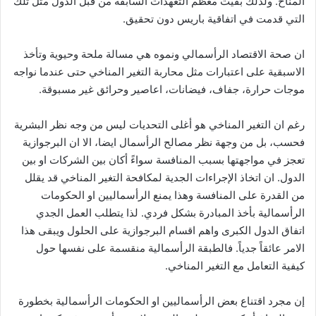
المناخ. ولذلك بقيت معظم التعهدات السابقة من قبل الدول مثل تلك
التي قدمت في اتفاقية باريس دون تحقيق.
ان صحة الاقتصاد الرأسمالي ونموه هي مسالة ملحة وحيوية وتأخذ
الاسبقية على اعتبارات مثل محاربة التغير المناخي حتى عندما نواجه
موجات حرارة، جفاف، فيضانات، اعاصير وحرائق غير مسبوقة.
رغم ان التغير المناخي هو أغلى التحديات ليس من وجه نظر البشرية
فحسب، بل من وجهة نظر مصالح الرأسمال ايضا، الا ان البرجوازية
تعجز في مواجهتها بسبب المنافسة سواءً أكان بين الشركات او بين
الدول. ان اتخاذ الإجراءات الجدية لمكافحة التغير المناخي قد يقلل
من القدرة على المنافسة وهذا يمنع الرأسماليين او الحكومات
الرأسمالية بأخذ المبادرة بشكل فردي. لذا يتطلب العمل الجدي
اتفاق الدول الكبرى واهم اقسام البرجوازية على الحلول ويبقى هذا
الامر عائقاً جدياً. فالطبقة الرأسمالية منقسمة على نفسها حول
كيفية التعامل مع التغير المناخي.
إن مجرد اقتناع بعض الرأسماليين او الحكومات الرأسمالية بخطورة