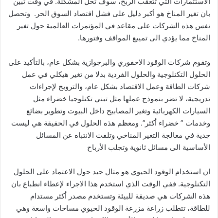
الاستثمارات التي تتعقب الربح، سوف تحل المشكلة. في وقت تبين
بان تغير المناخ هو أكبر دليل على فشل اقتصاد السوق الحر. وتحصل
نفس هذه الشركات على مقاعد في المؤتمرات العالمية حول تغير
المناخ مما يؤدي الى تمييع المواقف وفتورها.
وتقوم شركات الوقود الاحفوري والبرجوازية بشكل عام، بالتأكيد على
الحلول التكنلوجية والحلول الفردية بدلا من تغير هيكلي في عمل
شركات الطاقة وعمل الاقتصاد بشكل عام، والترويج لإجراءات
تدريجية، لا تضر بنموذج عملها مثل تبني تكنلوجيا خضراء مثل
السيارات الكهربائية وتغير المصابيح داخل البيوت وتطوير بضائع
وخدمات ” خضراء أكثر”. ومعظم هذه الحلول في الحقيقة هي ليست
جدية في معالجة التغير المناخي وتلفت الانتباه عن المسائل
الأساسية الى مسائل ثانوية وتجلب الأرباح
ان استخدام الوقود الحيوي هو مثال جيد حول الاعتماد على الحلول
التكنلوجية. ففي الوقت الذي استخدم هذا الاجراء لإعطاء انطباع بان
هذه الشركات هي صديقة للبيئة وتستخدم مصدر أكثر مستدام
للطاقة، تتطلب زراعة مزرعة الوقود الحيوي مساحات واسعة وهي