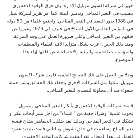
خبير في شركة اكسون موبايل الإدارة، بان حرق الوقود الاحفوري
يتسبب في التغير المناخي وتدمير البيئة. كما اقر تقرير لشركة شيل
في 1988 بدور النفط في التغير المناخي. واجتمع علماء من 50 دولة
في المؤتمر العالمي الأول للمناخ في جنيف في 1979 وعبروا عن
قلقهم من التغير المناخي وعلى ضرورة العمل على وجه السرعة.
ومنذ ذلك الحين، أعرب بشكل متزايد الاف العلماء والمنظمات
والمؤسسات العلمية والبيئية والاجتماعية عن قلقها إزاء هذا
الموضوع.
وبدلا من العمل على تلك النصائح العلمية قامت شركة اكسون
موبايل، مثلها مثل الشركات الاخرى بإخفاء تلك الحقائق وشن حملة
شعواء ضد أي محاولة للتصدي للتغير المناخي.
قامت شركات الوقود الاحفوري بأنكار التغير المناخي وبتمويل ”
بحوث علمية” وشراء حفنة من ” علماء” من اجل نشر أبحاث تنكر او
تشكك في التغير المناخي وبذلك لقد ضللت الجماهير بشأن قضية
تغير المناخ وساهمت في خلق تشوش وبالتالي قامت بتبديد عقود
للعمل في هذا المجال. لقد انفقت شركات الوقود الاحفوري