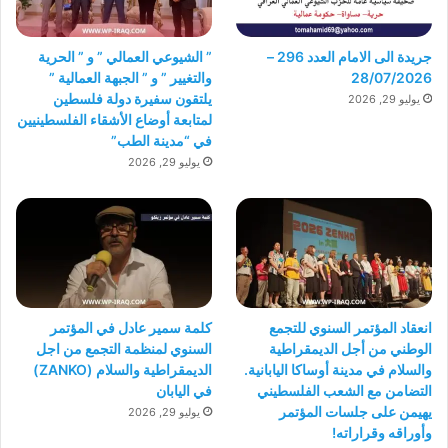
جريدة الى الامام العدد 296 –
” الشيوعي العمالي ” و ” الحرية
28/07/2026
والتغيير ” و ” الجبهة العمالية ”
يلتقون سفيرة دولة فلسطين
يوليو 29, 2026
لمتابعة أوضاع الأشقاء الفلسطينيين
في “مدينة الطب”
يوليو 29, 2026
انعقاد المؤتمر السنوي للتجمع
كلمة سمير عادل في المؤتمر
الوطني من أجل الديمقراطية
السنوي لمنظمة التجمع من اجل
والسلام في مدينة أوساكا اليابانية.
الديمقراطية والسلام (ZANKO)
التضامن مع الشعب الفلسطيني
في اليابان
يهيمن على جلسات المؤتمر
يوليو 29, 2026
وأوراقه وقراراته!