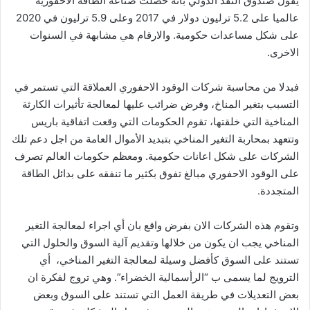
يقول صندوق النقد الدولي بانه حصلت صناعة الطاقة الأحفورية
عالميا على 5.2 ترليون دولار في 2017 وعلى 5.9 ترليون في 2020
على شكل مساعدات حكومية. والارقام هي مشابهة في السنوات
الاخرى.
فبدلا من محاسبة شركات الوقود الاحفوري العملاقة التي تستمر في
التسبب بتغير المناخ، وفرض ضرائب عليها لمعالجة تأثيرات الكارثة
المناخية التي خلقتها، تقوم الحكومات التي وقعت اتفاقية باريس
وتتعهد بمحاربة التغير المناخي بتبديد الأموال العامة من اجل دعم تلك
الشركات على شكل اعانات حكومية. ومعظم حكومات العالم تصرف
على الوقود الاحفوري مبالغ تفوق بكثير ما تنفقه على بدائل الطاقة
المتجددة.
وتقوم هذه الشركات الان بفرض واقع بان أي اجراء لمعالجة التغير
المناخي يجب ان يكون من خلالها وتقديم آلية السوق والحلول التي
تستند على السوق كأفضل وسيلة لمعالجة التغير المناخي، أي
الترويج لما يسمى ب “الرأسمالية الخضراء”. وهي تروج لفكرة ان
بعض التعديلات في طريقة العمل التي تستند على السوق وبعض