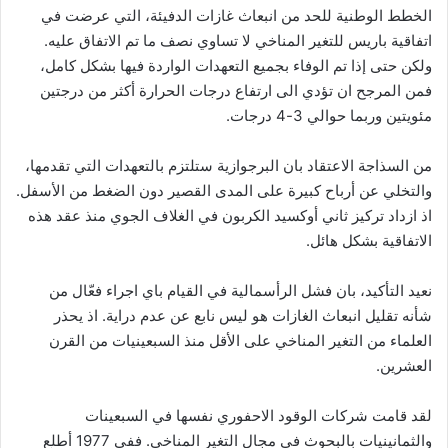
الخطط الوطنية للحد من انبعاث غازات الدفيئة، التي عرضت في
اتفاقية باريس للتغير المناخي لا تساوي نصف ما تم الاتفاق عليه.
ولكن حتى إذا تم الوفاء بجميع التعهدات الواردة فيها بشكل كامل،
فمن المرجح ان تؤدي الى ارتفاع درجات الحرارة أكثر من درجتين
مئويتين وربما حوالي 3-4 درجات.
من السذاجة الاعتقاد بان البرجوازية ستلتزم بالتعهدات التي تقدمها،
والتخلي عن أرباح كبيرة على المدى القصير دون الضغط من الأسفل.
اذ ازداد تركيز ثاني أوكسيد الكربون في الغلاف الجوي منذ عقد هذه
الاتفاقية بشكل هائل.
نعيد التأكيد، بان فشل الرأسمالية في القيام باي اجراء فعّال من
شأنه تقليل انبعاث الغازات هو ليس نابع عن عدم دراية. اذ يحذر
العلماء من التغير المناخي على الأقل منذ السبعينيات من القرن
العشرين.
لقد قامت شركات الوقود الاحفوري نفسها في السبعينات
والثمانينيات بالبحوث في مجال التغير المناخي. ففي 1977 أطلع