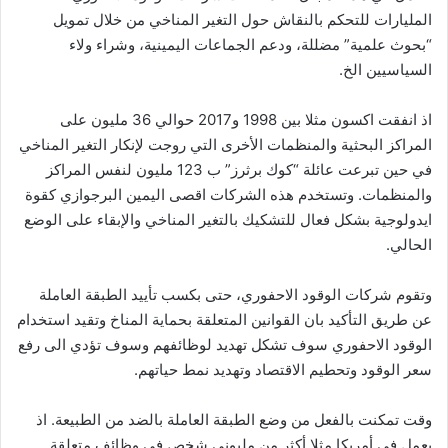
المليارات للتحكم بالنقاش حول التغير المناخي من خلال تمويل
“بحوث علمية” مضللة، ودعم الجماعات اليمينية، وشراء ولاء
السياسيين الخ.
اذ انفقت اكسون مثلا بين 1998 و2017 حوالي 36 مليون على
المراكز البحثية والمنظمات الأخرى التي روجت لإنكار التغير المناخي
في حين تبرعت عائلة “كوك برثرز” ب 123 مليون لنفس المراكز
والمنظمات. وتستخدم هذه الشركات اقصى اليمين البرجوازي كقوة
ايدولوجية بشكل فعال للتشكيك بالتغير المناخي والإبقاء على الوضع
الحالي.
وتقوم شركات الوقود الاحفوري، حتى بكسب تأييد الطبقة العاملة
عن طريق التأكيد بان القوانين المتعلقة بحماية المناخ وتقيد استخدام
الوقود الاحفوري سوف تشكل تهديد لوظائفهم وسوف تؤدي الى رفع
سعر الوقود وتحطيم الاقتصاد وتهديد نمط حياتهم.
وقت تمكنت بالفعل من وضع الطبقة العاملة بالضد من الطبيعة. اذ
يعمل في أمريكا مثلا أكثر من مليوني شخص في وظائف متعلقة