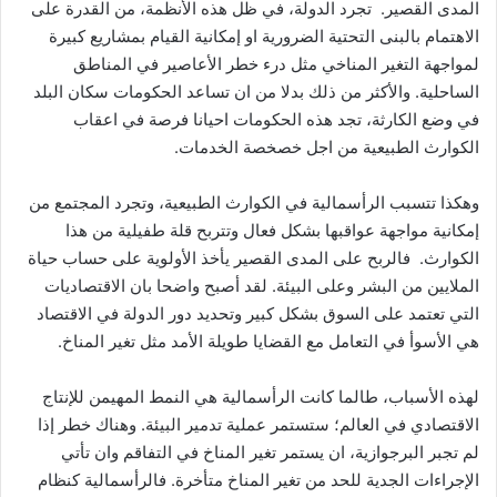
المدى القصير. تجرد الدولة، في ظل هذه الأنظمة، من القدرة على
الاهتمام بالبنى التحتية الضرورية او إمكانية القيام بمشاريع كبيرة
لمواجهة التغير المناخي مثل درء خطر الأعاصير في المناطق
الساحلية. والأكثر من ذلك بدلا من ان تساعد الحكومات سكان البلد
في وضع الكارثة، تجد هذه الحكومات احيانا فرصة في اعقاب
الكوارث الطبيعية من اجل خصخصة الخدمات.
وهكذا تتسبب الرأسمالية في الكوارث الطبيعية، وتجرد المجتمع من
إمكانية مواجهة عواقبها بشكل فعال وتتربح قلة طفيلية من هذا
الكوارث. فالربح على المدى القصير يأخذ الأولوية على حساب حياة
الملايين من البشر وعلى البيئة. لقد أصبح واضحا بان الاقتصاديات
التي تعتمد على السوق بشكل كبير وتحديد دور الدولة في الاقتصاد
هي الأسوأ في التعامل مع القضايا طويلة الأمد مثل تغير المناخ.
لهذه الأسباب، طالما كانت الرأسمالية هي النمط المهيمن للإنتاج
الاقتصادي في العالم؛ ستستمر عملية تدمير البيئة. وهناك خطر إذا
لم تجبر البرجوازية، ان يستمر تغير المناخ في التفاقم وان تأتي
الإجراءات الجدية للحد من تغير المناخ متأخرة. فالرأسمالية كنظام