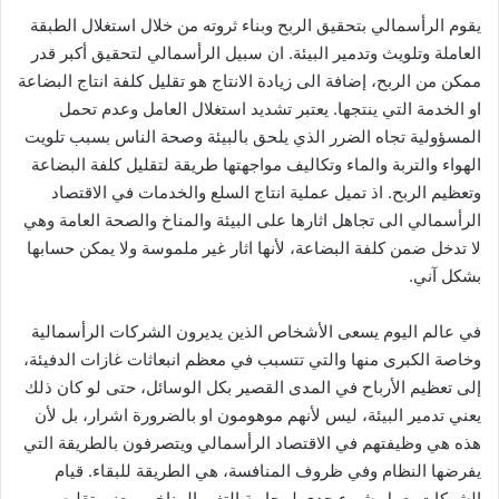
يقوم الرأسمالي بتحقيق الربح وبناء ثروته من خلال استغلال الطبقة
العاملة وتلويث وتدمير البيئة. ان سبيل الرأسمالي لتحقيق أكبر قدر
ممكن من الربح، إضافة الى زيادة الانتاج هو تقليل كلفة انتاج البضاعة
او الخدمة التي ينتجها. يعتبر تشديد استغلال العامل وعدم تحمل
المسؤولية تجاه الضرر الذي يلحق بالبيئة وصحة الناس بسبب تلويت
الهواء والتربة والماء وتكاليف مواجهتها طريقة لتقليل كلفة البضاعة
وتعظيم الربح. اذ تميل عملية انتاج السلع والخدمات في الاقتصاد
الرأسمالي الى تجاهل اثارها على البيئة والمناخ والصحة العامة وهي
لا تدخل ضمن كلفة البضاعة، لأنها اثار غير ملموسة ولا يمكن حسابها
بشكل آني.
في عالم اليوم يسعى الأشخاص الذين يديرون الشركات الرأسمالية
وخاصة الكبرى منها والتي تتسبب في معظم انبعاثات غازات الدفيئة،
إلى تعظيم الأرباح في المدى القصير بكل الوسائل، حتى لو كان ذلك
يعني تدمير البيئة، ليس لأنهم موهومون او بالضرورة اشرار، بل لأن
هذه هي وظيفتهم في الاقتصاد الرأسمالي ويتصرفون بالطريقة التي
يفرضها النظام وفي ظروف المنافسة، هي الطريقة للبقاء. قيام
الشركات بعمل شيء جدي لمحاربة التغير المناخي، يعني تقليص