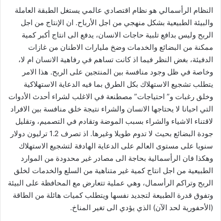
النظام الرأسمالي هو نظام اقتصادي عالمي يستغل الطبقة العاملة
والبيئة الطبيعية بشكل منهجي من اجل الأرباح. ان الإنتاج من اجل
الربح وليس بدافع تلبية حاجات الانسان، يدفع الى انتاج أكبر كمية
ممكنة من البضائع والخدمات وضخ مليارات الاطنان من غازات
الدفيئة، بغض النظر فيما اذ كانت تساهم في رفاهية الانسان ام لا،
وخاصة في ظل وجود منافسة بين المنتجين على الربح. هذا الامر
يتطلب تشجيع الاستهلاك بكل الطرق بما فيه الدعاية الاستهلاكية
وخلق رغبات و” احتياجات” مصطنعة في الاغلب لشراء أحدث الأدوات
التي احيانا لا يحتاجها الانسان والشراء نتيجة خلق منافسة بين الافراد
لاقتناء الاشياء والشراء بسبب الموضة وتقادم في التصميم، وتقليل
جودة البضائع بحيث لا تدوم طويلا وغيرها. اذ تصرف 1.2 ترليون دولار
سنويا على مستوى العالم على الدعاية الهادفة لتشجيع الاستهلاك
وهكذا فان الرأسمالية بحاجة الى مصادر غير محدودة من الموارد
الطبيعية من اجل انتاج كمية غير متناهية من السلع والخدمات لخلق
الربح وتراكم الرأسمال، وهي عملية تتعارض مع المحافظة على البيئة
وتفوق قدرة الطبيعة لتجديد نفسها ويتطلب كميات هائلة من الطاقة
(الأحفورية لحد الآن) الذي يؤدي الى تغير المناخ.