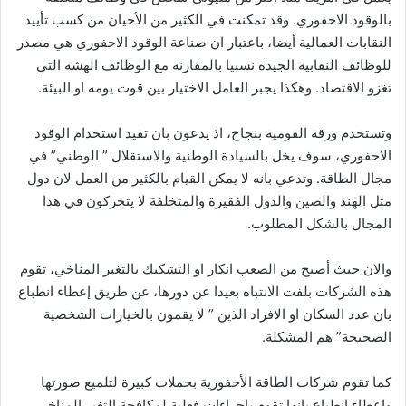
بالوقود الاحفوري. وقد تمكنت في الكثير من الأحيان من كسب تأييد
النقابات العمالية أيضا، باعتبار ان صناعة الوقود الاحفوري هي مصدر
للوظائف النقابية الجيدة نسبيا بالمقارنة مع الوظائف الهشة التي
تغزو الاقتصاد. وهكذا يجبر العامل الاختيار بين قوت يومه او البيئة.
وتستخدم ورقة القومية بنجاح، اذ يدعون بان تقيد استخدام الوقود
الاحفوري، سوف يخل بالسيادة الوطنية والاستقلال ” الوطني” في
مجال الطاقة. وتدعي بانه لا يمكن القيام بالكثير من العمل لان دول
مثل الهند والصين والدول الفقيرة والمتخلفة لا يتحركون في هذا
المجال بالشكل المطلوب.
والان حيث أصبح من الصعب انكار او التشكيك بالتغير المناخي، تقوم
هذه الشركات بلفت الانتباه بعيدا عن دورها، عن طريق إعطاء انطباع
بان عدد السكان او الافراد الذين ” لا يقمون بالخيارات الشخصية
الصحيحة” هم المشكلة.
كما تقوم شركات الطاقة الأحفورية بحملات كبيرة لتلميع صورتها
وإعطاء انطباع بانها تقوم بإجراءات فعلية لمكافحة التغير المناخي.