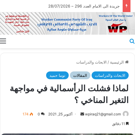
جريدة الى الامام العدد 296 – 28/07/2026
بحث عن
ا
الرئيسية
/
الابحاث والدراسات
الابحاث والدراسات
المقالات
توما حميد
لماذا فشلت الرأسمالية في مواجهة
التغير المناخي ؟
أرسل
wpiraq21@gmail.com
أكتوبر 25, 2021
0
174
بريدا
11 دقائق
إلكترونيا