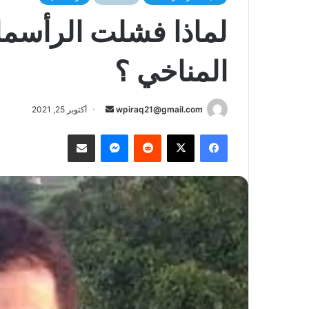
لماذا فشلت الرأسمال
المناخي ؟
أرسل
wpiraq21@gmail.com
أكتوبر 25, 2021
بريدا
فيسبوك
‫X
ماسنجر
مشاركة عبر البريد
إلكترونيا