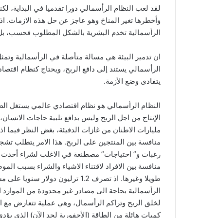
لقد لعب النظام الرأسمالي دورا تقدميا في البداية، لكن
وأخطرها تغير المناخ وهو عاجز عن حل هذه الازمات. اذ
الرأسمالية تخدم البشرية بالشكل المطلوب فحسب، بل
ان تدمير البيئة هي مسالة متأصلة في الرأسمالية وتم
يتفادى وضع الأزمة.
النظام الرأسمالي هو نظام اقتصادي عالمي يستغل الطبق
الإنتاج من اجل الربح وليس بدافع تلبية حاجات الانسان،
مليارات الاطنان من غازات الدفيئة، بغض النظر فيما ا
منافسة بين المنتجين على الربح. هذا الامر يتطلب تشجي
رغبات و” احتياجات” مصطنعة في الاغلب لشراء أحدث الأد
منافسة بين الافراد لاقتناء الاشياء والشراء بسبب المو
طويلا وغيرها. اذ تصرف 1.2 ترليون 
الرأسمالية بحاجة الى مصادر غير محدودة من الموارد ا
لخلق الربح وتراكم الرأسمال، وهي عملية تتعارض مع ا
كميات هائلة من الطاقة (الأحفورية لحد الآن) الذي يؤدي 