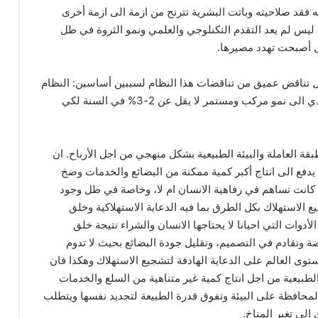
ه فقد صلاحيته وباتت البشرية تترنح من ازمة الى ازمة أخرى
 ليس لم يعد التقدم التكنلوجي والعلمي ونمو الثروة في ظل
 أصبحت تهدد مصيرها.
ثل تناقض عميق من تناقضات هذا النظام لسببين أساسين: النظام
الرأسمالي يستند إلى دافع الربح، ويحتاج كنظام اقتصادي الى نمو مركب ومستمر لا يقل عن 2-3% في السنة لكي
ة العاملة والبيئة الطبيعية بشكل منهجي من اجل الأرباح. ان
 يدفع الى انتاج أكبر كمية ممكنة من البضائع والخدمات وضخ
ذ كانت تساهم في رفاهية الانسان ام لا، وخاصة في ظل وجود
ع الاستهلاك بكل الطرق بما فيه الدعاية الاستهلاكية وخلق
وات التي احيانا لا يحتاجها الانسان والشراء نتيجة خلق
ضة وتقادم في التصميم، وتقليل جودة البضائع بحيث لا تدوم
دولار سنويا على مستوى العالم على الدعاية الهادفة لتشجيع الاستهلاك وهكذا فان
لطبيعية من اجل انتاج كمية غير متناهية من السلع والخدمات
لمحافظة على البيئة وتفوق قدرة الطبيعة لتجديد نفسها ويتطلب
الى تغير المناخ.