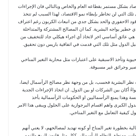
تصاد بشكل مستمر بقطاعه العام والخاص وبالتالي فان الإجراءات
لك التي لن تخاطر بإبطاء نمو الاقتصاد، لهذا السبب لم تتخذ
وقود الاحفوري والحد بشكل جدي من انبعاث الكربون رغم اعتراف
ي خطير يواجه البشرية. كما ان المصالح المشتركة والمتداخلة
 هي عائق أساسي اخر لاتخاذ أي اجراء هيكلي جاد للتخفيف من
قبل الدول مثل تلك التي قدمت في اتفاقية باريس دون تحقيق.
ية وتأخذ الاسبقية على اعتبارات مثل محاربة التغير المناخي
ير وحرائق غير مسبوقة.
ه نظر البشرية فحسب، بل من وجهة نظر مصالح الرأسمال ايضا،
ءً أكان بين الشركات او بين الدول. ان اتخاذ الإجراءات الجدية
سة وهذا يمنع الرأسماليين او الحكومات الرأسمالية بأخذ
دول الكبرى واهم اقسام البرجوازية على الحلول ويبقى هذا الامر
ل كيفية التعامل مع التغير المناخي.
ة بخطورة تغير المناخ أو كونه تهديد لمصالحهم، لا يعني أنهم
انين ومنطق النظام الرأسمالي ككل مثل قانون الربح والنمو