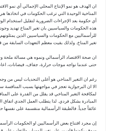
ان الهدف هو نمو الإنتاج المحلي الإجمالي أي نمو الاق
المناخية الوحيدة التي ترغب الحكومات في اتخاذها هي ت
أي حكومة بعد الإجراءات الضرورية لتقليل استخدام ال
هذه الحكومات والسياسيين بان تغير المناخ تهديد وجود
للرأسماليين مع الحكومات والسياسيين الذين يمثلونهم
تغير المناخ. ولذلك بقيت معظم التعهدات السابقة من 
ان صحة الاقتصاد الرأسمالي ونموه هي مسالة ملحة وحيو
حتى عندما نواجه موجات حرارة، جفاف، فيضانات، اعاص
رغم ان التغير المناخي هو أغلى التحديات ليس من وج
الا ان البرجوازية تعجز في مواجهتها بسبب المنافسة سوا
لمكافحة التغير المناخي قد يقلل من القدرة على المناف
المبادرة بشكل فردي. لذا يتطلب العمل الجدي اتفاق ال
عائقاً جدياً. فالطبقة الرأسمالية منقسمة على نفسها حو
إن مجرد اقتناع بعض الرأسماليين او الحكومات الرأسمالي
سوف يكونوا قادرين على تغير المسار، والتغلب على قو