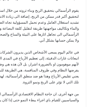
يقوم الرأسمالي بتحقيق الربح وبناء ثروته من خلال استغ
لتحقيق أكبر قدر ممكن من الربح، إضافة الى زيادة الانتاج
تشديد استغلال العامل وعدم تحمل المسؤولية تجاه الضر
والماء وتكاليف مواجهتها طريقة لتقليل كلفة البضاعة وت
الرأسمالي الى تجاهل اثارها على البيئة والمناخ والصح
ولا يمكن حسابها بشكل آني.
في عالم اليوم يسعى الأشخاص الذين يديرون الشركات 
انبعاثات غازات الدفيئة، إلى تعظيم الأرباح في المدى 
لأنهم موهومون او بالضرورة اشرار، بل لأن هذه هي وظ
يفرضها النظام وفي ظروف المنافسة، هي الطريقة للبق
يعني تقليص الأرباح وهذا هو ضد منطق الرأسمالية، لهذ
تلك التي لا تؤثر على الربح ونمو الثروة.
من جهة أخرى، ان حاجة النظام الاقتصادي الرأسمالي ال
والسياسيين للقيام باي اجراء يبطء النمو حتى إذا كان يع