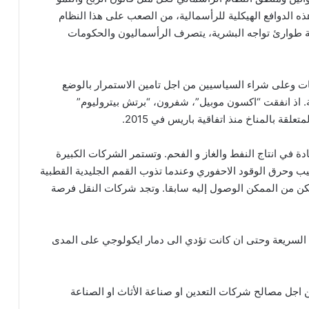
ه الدوافع الهيكلية للرأسمالية، من الصعب على هذا النظام
الة طوارئ تواجه البشرية، يتصرف الرأسماليون والحكومات
وبيات وعلى شراء السياسيين من اجل تامين الاستمرار بالوضع
ئة. اذ انفقت “اكسون موبيل”، شفرون، “برتش بيتروليوم”
علقة بالمناخ منذ اتفاقية باريس في 2015.
ادة في انتاج النفط والغاز و الفحم. وتستمر الشركات الكبيرة
ب وحرق الوقود الاحفوري وعندما تذوب القمم الجليدية القطبية
كن من الممكن الوصول إليه سابقا. وتجد شركات النقل فرصة
ح السريعة وحتى ان كانت تؤدي الى دمار ايكولوجي على المدى
من اجل مصالح شركات التعدين او صناعة الأثاث او الصناعة