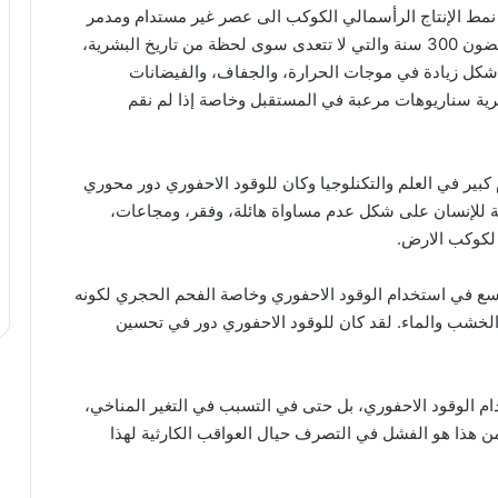
ل نمط الإنتاج الرأسمالي الكوكب الى عصر غير مستدام ومدمر
للغاية في فترة زمنية قصيرة جدا. لقد وصل الامر في غضون 300 سنة والتي لا تتعدى سوى لحظة من تاريخ البشرية،
 شكل زيادة في موجات الحرارة، والجفاف، والفيضانات
شرية سناريوهات مرعبة في المستقبل وخاصة إذا لم نقم
 كبير في العلم والتكنلوجيا وكان للوقود الاحفوري دور محوري
هظة للإنسان على شكل عدم مساواة هائلة، وفقر، ومجاعات،
لكوكب الارض.
وسع في استخدام الوقود الاحفوري وخاصة الفحم الحجري لكونه
الخشب والماء. لقد كان للوقود الاحفوري دور في تحسين
ام الوقود الاحفوري، بل حتى في التسبب في التغير المناخي،
من هذا هو الفشل في التصرف حيال العواقب الكارثية لهذا