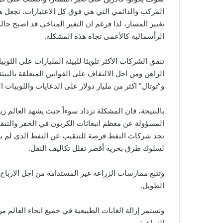
المركب والدائمي التي هي فوق كل الاعتبارات. تجعل هذ
تغيير المسار، لذا فرغم ان التغير المناخي قد اصبح ح
الرأسمالية كالأعمى تجاه هذه المشكلة.
تنفق الشركات الأكثر تلويثا للبيئة المليارات على الل
الراهن ومن اجل الالتفاف على القوانين المتعلقة بالبي
و”توتال” اكثر من مليار دولار على الدعايات واللوبيات المت
بالنتيجة، فان المشكلة تزداد سوءاً حيث يشهد العالم زي
المسؤولة عن معظم انبعاثات الكربون في الحفر والتنقي
تجد شركات النفط فرصة للتنقيب عن النفط الذي لم ي
لسلوك طرق بحرية أقصر تقلل تكاليف النقل.
وتتبع ممارسات الزراعة غير المستدامة من اجل الاربا
الطويل.
وتستمر إزالة الغابات الطبيعية في جميع انحاء العالم 
الزراعية.