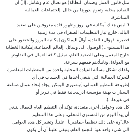
مثل قانون العمل وضمان البطالة( هو نضال عام وشامل. إالّ أن
القيادة محلية وتقوم بدورها من خالل اإلجتماعات العمالية
المباشرة.
٦ ليس هناك أمكانية في بروز وظهور قادة معروفين على صعيد
البالد، خارج تيار التنظيمات الصفراء في مدة زمنية
قصيرة. فهؤالء القادة، أوالً:اليملكون إمكانية البروز والحضور على
هذا المستوى. )الوصول الى وسائل اإلعالم الجماعية،إمكانية الخطابة
خارج المعمل وعلى الصعيد العام، تمثيل كافة العمال في التفاوض
مع الدولة(، وثانياً:يتم قمعهم بسرعة.
ولذلك تشكل مسألة القيادة المحلية واحدة من المعطيات المعاصرة
للحركة العمالية التي ينبغي أخذها في الحساب في أي
إطروحة للتنظيم العمالي. )بتصوري اليمكن إيجاد إتحاد عمال صناعة
السيارات بهيئة مؤسسة آذربيجانية فقط في تبريز أو
في غيرها…(.
كل هذه وعوامل أخرى متعددة، تؤكد أن التنظيم العام للعمال ينبغي
أن يبدأ اليوم من المستوى المحلي. وعلى هذا التنظيم
عال ًوة على ذلك تنظيماً جماهيرياً- علنياً. وتشير كل هذه العوامل
الى شيء واحد هو: التجمع العام. ينبغي علينا أن أن يكون