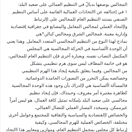
المجالس بوصفها بديالً في التنظيم العمالي على صعيد البلد:
١ في إختالفه عن االتحادات العمالية القائمة على أساس التنظيم
الصنفي يستند التنظيم العام للمجالس على اإلرتباط
واإلتحاد العملي لمجالس المعامل والمصانع في جغرافية إقتصادية
وإدارية معينة. فمجالس الشرق ومجالس كيالن*هي
نماذج لهذا النوع من التنظيم المجالسي المتعدد المعامل. وهذا يعني
أن الوحدة األساسية في الحركة المجالسية هي المجلس
المكتمل النصاب نفسه. وبعبارة أخرى فإن التنظيم العام للمجالس،
هو في خاتمة المطاف ليس سوى هرم تنظيمي يتشكل
من المجالس. وفيما يتعلق بكيفية إيجاد هذا الهرم التنظيمي
وخصائصه يمكن التحرر من التصورات الجامدة الدوغمائية.
فالمسألة األساسية هي اإلدراك بأن وجود هذه الوحدة المجالسية
كظاهرة معتبرة أمر معروف، وحينذاك، فإن إيجاد تنظيم
مجالسي على صعيد البلد بإمكانه تمثيل كافة العمال، هو ليس أمراً
غيرممكن. وسيحدد المسار العملي للنضال العمالي،
والخصائص اإلقتصادية والسياسية والثقافية للمجتمع وعوامل أخرى
مختلفة، الخصائص العملية للهرم المجالسي، وكيفية
إرتباط كل مجلس بمجمل التنظيم العام، وموازين ومعايير هذا االتحاد