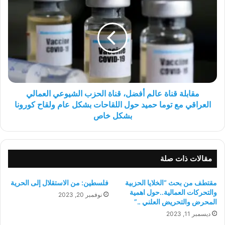
قناة
عالم
أفضل،
قناة
الحزب
الشيوعي
العمالي
العراقي
مع
مقابلة قناة عالم أفضل، قناة الحزب الشيوعي العمالي
توما
العراقي مع توما حميد حول اللقاحات بشكل عام ولقاح كورونا
حميد
بشكل خاص
حول
اللقاحات
بشكل
عام
مقالات ذات صلة
ولقاح
كورونا
مقتطف من بحث “الخلايا الحزبية
فلسطين: من الاستقلال إلى الحرية
بشكل
والتحركات العمالية..حول اهمية
نوفمبر 20, 2023
خاص
المحرض والتحريض العلني ..”
ديسمبر 11, 2023