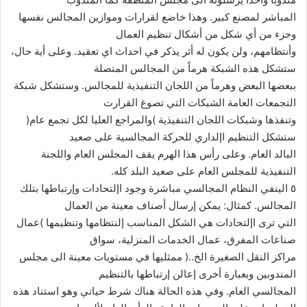
المباشر لمصنع كبير. وهذا خاضع لقرارات وموازين المجالس نفسها
وجزء من أي شكل من أشكال تنظيم العمال
وأنتظامهم، ولن يكون له أثر يذكر في احداث اي تعقيد. وعلى أية حال،
ستشكل هذه الشبكة هرماً من المجالس المتصلة
ببعضها البعض وهرماً من اللجان التنفيذية للمجالس. وستشكل شبكة
التجمعات العامة الشبكات التي تصوغ القرارت
وتنفذها وشبكات اللجان التنفيذية )والمراجع العليا لكل تجمع عام(
ستشكل التنظيم اإلداري للحركة المجالسية على صعيد
البالد العام. وعلى رأس هذا الهرم يقف المجلس العام واللجنة
التنفيذية للمجلس العام على صعيد البلد كله.
٥ الينفي النظام المجالسي مباشرة وجود اإلتحادات وإرتباطها بتلك
المجالس. كمثال: يمكن إرسال أصناف معينة من العمال
التي ترى اإلتحادات هي الشكل المناسب إلنتظامها وتنظيمها )عمال
صناعات المفرق، عمال الخدمات المنزلية، سواق
مراكز النقل الصغيرة الخ..( ممثليها في مستويات معينة الى مجلس
المندوبين وبعبارة أخرى إعالن إرتباطها بالتنظيم
المجالسي العام. وفي هذه الحالة هناك شرط حياتي وهو استناد هذه