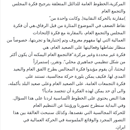
المركزية،الخطوط العامة للدالئل المتعلقة بترجيح فكرة المجلس
والتجمع العام
)مقارنة بالحركة النقابية(. وكانت واحدة من ً
نقاط الضعف في الموضوع المثارة من قبل الرفاق،هي أن فكرة
المجلس والتجمع العام، بالمقارنة مع فكرة اإلتحادات
العمالية التي لها مفهوم معروف وتم إختبارها و تجربتها، خصوصاً من
منظار نشاطها وفعاليتها على الصعيد العام، هي
فكرة غير محددة وغير مركزة.”فالتجمع العام اليمكنه أن يكون أكثر
من شكل تنظيمي جماهيري محلي”. وتقرر، إستمراراً
لبحثنا، أن يقوم مؤيدوا فكرة المجالس بطرح االفق العام والبعيد
المدى لها. فكيف يمكن بلورة حركة مجالسية، تستند على
فكرة التجمعات العامة، على الصعيد العام وعلى صعيد البلد بأكمله،
والى أي حد يمكن لهذه الفكرة أن تتجسد مادياً؟
هذا النص يحتوي على الخطوط األساسية لردنا على هذا السؤال.
وفي البداية سنطرح تصورنا ورؤيتنا عن التنظيم العام
للحركة المجالسية التي نقصدها، وكذلك سنبحث العالقة بين هذا
التصور المجرد والوقائع الملموسة في الحركة العمالية في
ايران.