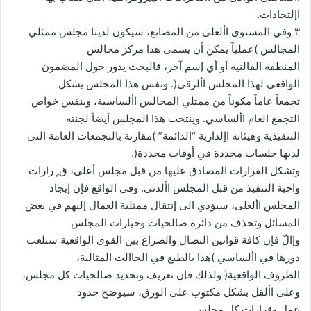
اإلتحادات.
٣ وفي المستوى األعلى من المصانع، سيكون لدينا مجلس ممثلي
المجالس )عملياً يمكن أن يسمى هذا مركز مجالس
المنطقة الفالنية أو أي إسم آخر، فالبحث يدور حول المضمون
الواقعي لهذا المجلس األرقى(. ونفس هذا المجلس يشكل
تجمعاً عاماً مكوناً من ممثلي المجالس األساسية، وبنفس خواص
التجمع العام األساسي. وينتخب هذا المجلس أيضاً لجنته
التنفيذية وهيئاته اإلدارية “الدائمة” )مقارنة بالتجمعات العامة التي
لديها جلسات محددة في أوقات محددة(.
وتشكل القرارات المصادق عليها من قبل مجلس أعلى، ق ٍ رارات
واجبة التنفيذ من قبل المجلس األدنى. وفي الواقع فإن إيجاد
المجلس األعلى، سيؤدي الى إنتقال ممثلية العمال إليهم في بعض
المسائل وتحذف من دائرة صالحيات وخيارات المجلس
وإالّ فإن كافة قوانين النضال والصراع بين القوى الواقعية ستلعب
دورها في األساسي )هذا بالطبع في الحاالت المثالية،
الظروف الواقعية( ولذلك فإن تعريف وتحديد صالحيات كل مجلس،
وعلى األقل بشكل مكتوب على الورق، سيوضح حدود
عمل وقرارات كل مجلس.