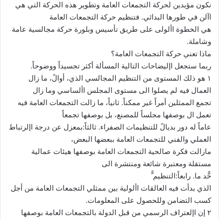
نكون مؤيدين لحركة التجمعات العامة وتطوير هذه الحركة التي هي
اآلن في طورها البدائي. فتنظيم حركة التجمعات العامة
هي الخطوة األولى على طريق تأسيس وبلورة حركة مجالسية عامة
وشاملة.
ماذا تعني حركة التجمعات العامة؟
ربما ستجعل اإليضاحات التالية المسألة أكثر تجسيداً ووضوحاً.
١ هو ذلك المستوى من التنظيم المجالسي الذي، أوالً، ما زال
العمال فيه لم يصلوا الى مستوى المجلس األساسي وما زال
تجمع الممثلين أمراً غير ممكناً. ثانياً، ما زالت التجمعات العامة فيه
تعمل ال بوصفها مجلساً للمصنع، بل بوصفها تجمعاً
عاماً له دور بديالً للتنظيمات الصفراء. ثالثاً:بمعزل عن درجة اإلرتباط
العملي والفني للتجمعات العامة ببعضها البعض،
مازالت فكرة صالحية التجمعات العامة بوصفها هيئات عمالية
مستقلة ومعتبرة شائعة ومنتشرة الى
حًّد ما. رابعاً:التنظيم ًّ
الذي بدأت فيه العالقات األولية بين ممثلي التجمعات العامة من أجل
كسب التضامن وللحصول على المعلومات.
٢ إن اإلعتراف الرسمي من قبل الدولة بالتجمعات العامة بوصفها