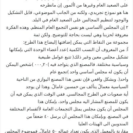
على الصعيد العام وغيرها من األمور. إن مانطرحه
هنا هو نموذج تجريدي، ولكنه من الجانب الموضوعي، قابل التشكيل
والوجود لتنظيم المجالس على الصعيد العام في البلد.
٢ إن المجلس األساسي هو نفس التجمع العام المنظم. وهذه الفكرة
معروفة لحزبنا وهي ليست بحاجة للتوضيح. ولكن ثمة
مجموعة من النقاط التي يمكن إضافتها إليضاح هذا الطرح:
آ: من المعروف أن النسب الكمية )عدد أعضاء الوحدة التي بإمكانها
تشكيل مجلس معين وغير ذلك( تتبع عوامل طبيعية
وسياسية مختلفة. فالمصنع الذي يتواجد فيه )٠٠٠,٢٠ )شخص اليمكن
أن يكون له مجلس أساسي واحد )تجمع عام
واحد(. وبشكل واقعي فإن نفس هذا المصنع اليوازي من الناحية
السياسية معمالً يتألف من خمسين عامالً. وهذا لن يوجد
أية صعوبات في الطرح المجالسي. ففي الوقت الذي يمكن فيه أن
يكون للمصنع المشار اليه مجلس واحد، بإمكان هذا
المجلس أن يكون مجلس يمثل التجمعات العامة لألقسام المختلفة
في المصنع. وبإمكان هذا المجلس أن يرسل ٤٠ ضعفاً من
المندوبين الى الهيئات العليا
مقارنة بالمعمل الذي يكون تعداد عماله ٥٠ عامالً. فموضوع المجلس