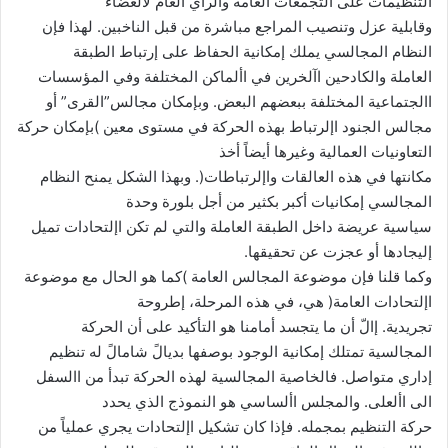
التنظيمات على التجمعات العامة والرأي العام لألعضاء
وقابلية عزل وتنصيب المراجع مباشرة من قبل الناخبين. لهذا فإن
النظام المجالسي يملك إمكانية الحفاظ على إرتباط الطبقة
العاملة والكادحين اآلخرين في األماكن المختلفة وفي المؤسسات
االجتماعية المختلفة ببعضهم البعض. وبإمكان مجالس”القرى” أو
مجالس الجنود اإلرتباط بهذه الحركة في مستوى معين )بإمكان حركة
التعاونيات العمالية وغيرها أيضاً أخذ
مكانتها في هذه العالقات واإلرتباطات(. وبهذا الشكل يمنح النظام
المجالسي إمكانيات أكبر بكثير من أجل بلورة وحدة
سياسية عريضة داخل الطبقة العاملة والتي لم تكن اإلتحادات تميل
إليجادها أو عجزت عن تحقيقها.
وكما قلنا فإن موضوعة المجالس العامة )كما هو الحال مع موضوعة
اإلتحادات العامة( هي، في هذه المرحلة، إطروحة
تجريدية. إالّ أن ما يتجسد أمامنا هو التأكيد على أن الحركة
المجالسية تمتلك إمكانية الوجود بوصفها بديالً شامالً له تنظيم
إداري متواصل. فالخاصية المجالسية لهذه الحركة تبدأ من االسفل
الى األعلى. والمجلس األساسي هو النموذج الذي يحدد
حركة التنظيم بمجمله. فإذا كان تشكيل اإلتحادات يجري عملياً من