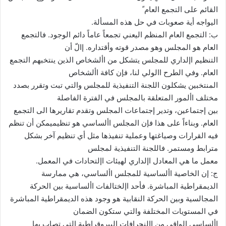
القائم على التجمع العام ً
اليواجه أية صعوبات في حل هذه المسألة.
ب: التجمع العام المنظم اليعني تجمعاً عاماً دائم الوجود. فالتجمع
العام هو المجلس وهو مصدر قوته وأقتداره. إالّ أن
التنظيم اإلداري للمجلس يتشكل من األشخاص الذين ينتخبهم التجمع
العام. وفي الطرح االولي لنا، فإن كافة األشخاص
المنتخبين يشكلون اللجنة التنفيذية للمجلس والتي تبت وتقرر بصدد
مختلف األمور المتعلقة بالمجلس في الفترة الفاصلة
بين إجتماعين، وتدير إجتماعات المجلس وتقدم تقاريرها الى التجمع
العام. وبناءاً على هذا فإن المجلس األساسي هو تنظيميمكن أن تنظم
فيه القرارات وصياغتها وعملية تنفيذها مثل أي تنظيم آخر بشكل
مترابط ومستمر. فاللجنة التنفيذية لمجلس
معمل ما هي المعادل اإلداري لهيئات اإلتحادات في المعمل.
ج: إن الخاصية األساسية للمجلس األساسي، هي ممارسة
الديمقراطية المباشرة. فأحد اإلختالفات األساسية بين الحركة
المجالسية وبين الحركة النقابية هو وجود هذه الديمقراطية المباشرة
في المستويات المختلفة والتي ستكون الضمان
األساسي الواقي من االنحرافات البيروقراطية التي تصاب بها