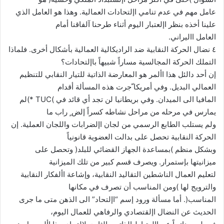
عامل مهم في عدم تنامي اإلتحادات العمالية. وهذا هو العامل الذي
علينا أخذه بنظر اإلعتبار اليوم أثناء طرحنا آلفاقنا أمام
العامل االيراني.
٤ نضال الحركة النقابية ضد الراديكالية العمالية بأشكال أخرى. فلماذا
التملك الحركة المجالسية مساراً شبيهاً باإلتحادات؟
إن أحد دالئل هذا األمر هو المعارضة الذاتية للتيار النقابي للتنظيم
العمالي البديل. وفي أمريكا ّجرت هذه المسألة أقدام
المافيا الى الميدان. وفي بريطانيا لن تجد أي قائد في )TUC *)لم
يمارس في مرحله من مراحل نشاطه كسراً إلض ٍ راب ما
ولم يستلب الطابع الرسمي من لجان اإلضرابات واللجان العملية. إن
الحركة النقابية تحصل على بدالت العضوية قانونياً
وبشكل منظم )بمساعدة الجهاز القضائي للبلد( وتحصل على
ميزانيتها بإستمرار. ويصرف قسم كبير من تلك الميزانية
لتعليم العمال الناشطين التقاليد النقابية، وإشاعة األفكار النقابية
والترويج لها )ومن المناسب أن تصرف في مكانها
المناسب(. أما مسألة ورود إسم “اإلتحاد” الى الذهن متى ما جرى
الحديث عن النضال اإلقتصادي والرفاهي للعمال اليوم،