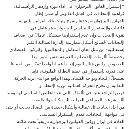
٣ إستمرار القانون البرجوازي في اداء دوره وإزدهار الرأسمالية.
فراهنية اإلتحادات في العمل القانوني أو ضمن إطار
القوانين البرجوازية، يحدها رسوخ وثبات تلك القوانين بالنهاية.
فالثبات واإلستقرار السياسي للبرجوازية هو عامل في
تقوية اإلتحادات وإن عدم إستقرارها سيشكل عامالَ في إضعاف
اإلتحادات )لصالح أشكال ممارسة اإلدارة العمالية األكثر
إستقاللية- من مثل لجان المعامل والمجالس(. وللركود اإلقتصادي
وخصوصاً األزمات اإلقتصادية العميقة نفس الدور بهذا
الخصوص. وليس هناك اليوم إتحاداً عمالياً واحداً تمكن من الحفاظ
على قدرته بإستمرار في خضم البطالة المليونية، فإما
يضمحلَّ اإلتحاد ويواجه الكساد. وهذا الواقع هو الذي تريد الحركة
النقابية أن تخرج الحركة العمالية من يد اإلتحاد أو
فرض التراجع عليه في األماكن التي تعد الحاضن األساسي لها. ومنذ
اآلن شرعت المساعي العمالية الراديكالية والطليعية
من أجل إيجاد بدائل عمالية وأشكال جديدة من النضال بجانب أو حتى
في مواجهة اإلتحادات. فعدم اإلستقرار السياسي
القادم في ايران ووقوع القوانين البرجوازية تاريخياً تحت طائلة
السؤال )حتى في أكثر مراحل اإلستبداد الملكي وحشية( هو