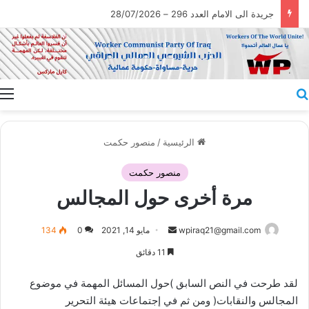
جريدة الى الامام العدد 296 – 28/07/2026
بحث عن
ا
الرئيسية
/
منصور حكمت
منصور حكمت
مرة أخرى حول المجالس
أرسل
wpiraq21@gmail.com
مايو 14, 2021
0
134
بريدا
11 دقائق
إلكترونيا
لقد طرحت في النص السابق )حول المسائل المهمة في موضوع
المجالس والنقابات( ومن ثم في إجتماعات هيئة التحرير