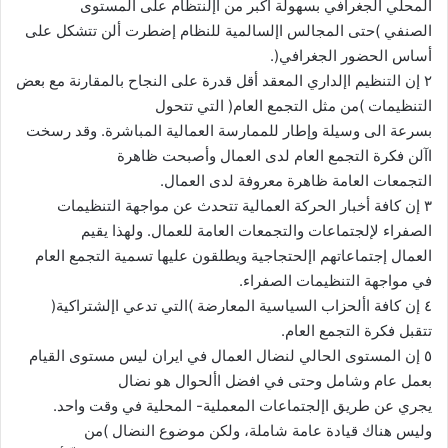
المحلي الجغرافي بسهولة أكبر من اإلنتظام على المستوى
الصنفي )حتى المجالس اإلسالمية للنظام إضطرت ألن تتشكل على
أساس الحضور الجغرافي(.
٢ إن التنظيم اإلداري المعقد أقل قدرة على النجاح بالمقارنة مع بعض
التنظيمات )من مثل التجمع العام( التي تتحول
بسرعة الى وسيلة وإطار للممارسة العمالية المباشرة. وقد رسخت
اآلن فكرة التجمع العام لدى العمال وأصبحت ظاهرة
التجمعات العامة ظاهرة معروفة لدى العمال.
٣ إن كافة أخبار الحركة العمالية تتحدث عن مواجهة التنظيمات
الصفراء لإلجتماعات والتجمعات العامة للعمال. ولهذا يقيم
العمال إجتماعاتهم اإلحتجاجية ويطلقون عليها تسمية التجمع العام
في مواجهة التنظيمات الصفراء.
٤ إن كافة األحزاب السياسية المعارضة )التي تدعي اإلشتراكية(
تتقبل فكرة التجمع العام.
٥ إن المستوى الحالي لنضال العمال في ايران ليس مستوى القيام
بعمل عام وشامل وحتى في افضل األحوال هو نضال
يجري عن طريق اإلجتماعات المعملية- المحلية في وقت واحد.
وليس هناك قيادة عامة شاملة، ولكن موضوع النضال )من