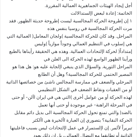
أجل إيجاد الهيئات الجماهيرية العمالية المقررة.
الخاتمة: إعادة لبعض اإلستدالالت
١ إن إطروحة الحركة المجالسية ليست إطروحة حديثة الظهور. فقد
مرت الحركة المجالسية في روسيا بنفس هذه
المراحل. وقد كان للحركة المجالسية )ولجان المعامل( العمالية التي
هي إسلوب في التنظيم العمالي وجوداً موازياً )وليس
إمتداداً( لحركة اإلتحادات العمالية. وهذه هي الحقيقة رأيناها بالطبع
ورأينا الظهور الواسع لهذه الحركة الى العلن في
المراحل الثورية. والسؤال الذي ينبغي اإلجابة عليه هو: هل هذا هو
المصير الحتمي للحركة المجالسية؟ وهل أن الطابع
المرحلي والضعف في ممارسة المجالس ناشئ من خصائصها الذاتية
أو من العقبات ونقاط الضعف في الشكل التنظيمي
لهذه الحركة أو من عوامل أخرى )التي هي في ايران اآلن- أو حتى
في المرحلة الراهنة- غير موجودة أو حتى أنها تعمل
بالضد( والتي تمنع تحول الحركة المجالسية الى بديل دائم مقابل
الحركة النقابية؟ بتصوري إن العبارة األخيرة هي األكثر
تبريراً لألمر. إن اإلستمرار في عمل اإلتحادات ليس بسبب فاعليتها
الذاتية أو تطابقها مع النضال العمالي، بل إن ذلك يعود