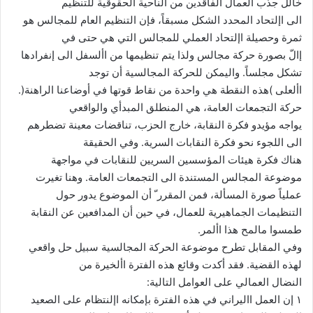
خالل جذب العمال الفاقدين من الناحية الحقوقية للتنظيم
الى اإلتحاد المحدد الشكل مسبقاً، فإن التنظيم العام للمجالس هو
ثمرة وحصيلة اإلتحاد العملي للمجالس التي هي حتى في
إالّ بصورة حركة مجالس ولذا يتم تنظيمها من األسفل الى إنفرادها
تشكل مجلساً. واليمكن للحركة المجالسية أن توجد
األعلى )هذه النقطة هي واحدة من نقاط قوتها في أوضاعنا الراهنة(.
حركة التجمعات العامة، هي المنطلق المبدأي والواقعي
يواجه مؤيدو فكرة النقابة، خارج الحزب، تناقضات معينة تضطرهم
الى اللجوء نحو فكرة النقابات السرية. وفي الحقيقة
هناك فكرة هيئات المؤسسين السريين للنقابات في مواجهة
موضوعة المجالس المستندة الى التجمعات العامة. وهنا تغيرت
عملياً صورة المسألة، فمن المقرر ّ أن الموضوع يدور حول
التنظيمات الجماهيرية للعمال، في حين أن المدافعين عن النقابة
طمسوا مالمح هذا األمر.
وفي المقابل تطرح موضوعة الحركة المجالسية سبيل حل واقعي
لهذه القضية. فقد أكدت وقائع هذه الفترة األخيرة من
النضال العمالي على العوامل التالية:
١ إن العمل االيراني في هذه الفترة بإمكانه اإلنتظام على الصعيد