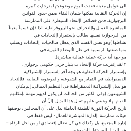
الى عوامل معينة فقدت اليوم موضوعيتها بدرجا ٍت كبيرة.
إن الحركة النقابية يمكنها ضمان البقاء ضمن حدود القوانين
البرجوازية. فمن خصائص اإلتحاد السيطرة على الممارسة
المباشرة للعمال واإلنحراف نحو البيروقراطية. لذا فإن قسماً معيناً
من البرجوازية نفسها يطالب بإستمرار اإلتحادات في
نشاطها )وهو نفس القسم الذي يعطل صالحيات اإلتحادات ويسلب
منها صفتها الرسمية في ظل األوضاع الثورية في
مواجهة أية حركة عملية عمالية مباشرة(.
٢ لقد إقترنت حركة اإلتحادات بتيار حزبي حكومي برجوازي.
وإستمرار الحركة النقابية هو وجه آخر إلستمرار اإلشتراكية
الديمقراطية في التمايز مع الشيوعية والفوضوية النقابية. فاإلتحاد
هو بديل اإلشتراكية الديمقراطية في التنظيم العمالي. إنبإمكان
الشيوعيين )وفي الكثير من الحاالت لن يكون لديهم مهمة بإمكانهم
القيام بها( وينبغي عليهم تقبل هذا البديل. إالّ أن
تاريخ الحركة الثورية للطبقة العاملة يدل على أن المجالس، بوصفها
هيئات ممارسة اإلدارة المباشرة للعمال- ليس فقط في
إدارة المجتمع، بل وكذلك في كل نضال إقتصادي او من اجل الرفاه –
هي البديل المستقل للشيوعيين.