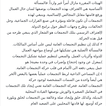
الهيئات المقررة مازال أمراً غير وارداً. فالمسألة
األساسية هي االعتراف بهذه التجمعات بوصفها لسان حال العمال
ورفع قامتها مقابل المجالس اإلسالمية. وينبغي لهذه
التجمعات أن تكون فاعلة ومؤثرة في صنع القرارات الجماعية، وحل
الخالفات، وطرح وجهات النظر حول برامج الدولة.
اإلعتراف الرسمي بتلك التجمعات هو الشعار الذي ينبغي طرحه من
قبل هذه الحركة.
٣ كذلك إن تنظيم التجمعات العامة ليس على أساس المالكات.
فالمسألة األصلية هي تشكيلها في أوضاع مواجهة العمال
للدولة وألرباب العمل. والسعي لتنظيم عملية تشكيل التجمعات
)بمعزل عن وجود إحتجاج وإضراب في وحدة معينة( هو
عمل ينبغي دفعه الى األمام في قلب حركة التجمعات العامة.
٤ إن المساعي الداعية لربط التجمعات عملياً بعضها بالبعض اآلخر
هي أيضاً واحدة من السمات المشخصة لوجود حركة
التجمعات العامة. فحركة التجمعات العامة تعني إيجاد تلك التجمعات
في المعامل الصغيرة والورش بوصفها القيادة المحلية
البديلة، وكذلك خلق وإيجاد صلة وعالقة بين التجمعات لخلق وبلورة
حركة أوسع، لها قادتها المحليين على الصعيد العام