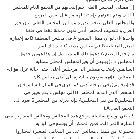
إن ممثلي المجلس األعلى يتم إنتخابهم من التجمع العام للمجلس
األدنى ويتم دعوتهم وإستبدالهم من قبل نفس المرجع.
والمجلس األعلى ينتخب بدوره ممثلين للمجلس األعلى. وإن حق
العزل والتنصيب لمجلس أدنى تكون ممكنة فقط في حلقة
واحدة )أي لو أن ممثل المصنع A في مجلس المنطقة B تم إختياره
ليمثل المنطقة B في مجلس مدينة C عند ذاك ليس
من حق المصنع A دعوة ذلك المندوب بل إن هذا هومن حقوق
المجلس B . )وينبغي أن يغيرالمجلس المحلي ممثليه
السابقين بإنتخاب ممثلين الى مرحلتين أعلى. ففي حالة عزل هؤالء
الممثلين، فإنهم يعودون مباشرة الى أدنى مجلس كان
قد إنتخبهم )وفي مرحلة أدنى كما جرى في المثال السابق فإن
الشخص الذي إنتدبه المجلس B الى مجلسC وتم تغيير في
المجلسB من قبل المجلسA فإنه بعزله من المجلسB يعود الى
التجمع العام A.)
٤ ينبغي توسيع سلسلة مراجع هذه المجالس ومجالس المندوبين متى
إستلزم االمر ذلك. فمن الممكن أن يجتمع في البداية
مجموعة من ممثلي مجالس عدد من المعامل الصغيرة ليختاروا
مندوباً واحداً يرسلونه الى مجلس المنطقة كما المندوب