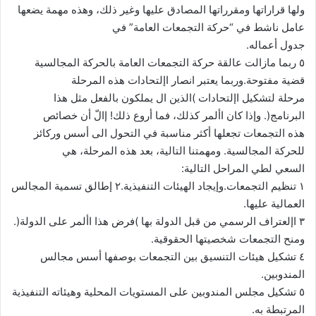
ولها قراراتها ومقرراتها المصادق عليها وغير ذلك، وهذه مهمة يضعها
عامل ناشط في “حركة التجمعات العامة” في
جدول أعماله.
٥ ربما مازالت عالقة حركة التجمعات العامة بالحركة المجالسية
قضية مفتوحة.وربما يعتبر انصار اإلتحادات هذه المرحلة
مرحلة لتشكيل اإلتحادات )الذين ال يملكون بالفعل مثل هذا
البرنامج(. وإذا كان األمر كذلك، فما أروع ذلك! إالّ أن خصائص
هذه التجمعات تجعلها أكثر مناسبة في التحول الى أسس وركائز
للحركة المجالسية. ومهمتنا التالية، بعد هذه المرحلة، هي
السعي لطي المراحل التالية:
١ تنظيم التجمعات.وإيجاد الهيئات التنفيذية.٢ إطالق تسمية المجالس
العمالية عليها.
٣ اإلعتراف الرسمي من قبل الدولة بها )فرض هذا األمر على الدولة(.
ومنح التجمعات شخصيتها الحقوقية.
٤ تشكيل هيئات التنسيق بين التجمعات بوصفها أسس مجالس
المندوبين.
٥ تشكيل مجلس المندوبين على المستويات المحلية وهيئاته التنفيذية
المرتبطة به.