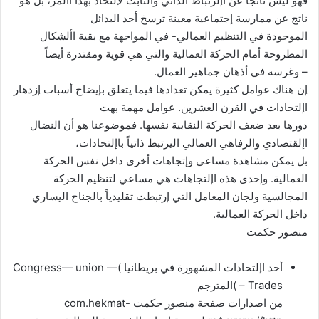
فهو ليس ناتجاً عن اإلرتباط الذاتي والثابت لإلتحاد بهذا األمر، بل هو
ناتج عن ممارسة إجتماعية معينة ترسخ أحد البدائل
الموجودة في التنظيم العمالي- في المواجهة مع بقية األشكال
المطروحة أمام الحركة العمالية والتي هي قوية ومقتدرة أيضاً
– وغرسه في أذهان جماهير العمال.
إن هناك عوامل كثيرة يمكن تعدادها فيما يتعلق بإيضاح أسباب إزدهار
اإلتحادات في القرن العشرين. عوامل مهمة بهت
دورها بعد ضعف الحركة النقابية نفسها. فموضوعنا هو أن النضال
اإلقتصادي والرفاهي العمالي اليرتبط ذاتياً باإلتحادات،
بل يمكن مشاهدة مساعي وإتجاهات أخرى داخل نفس الحركة
العمالية. وإحدى هذه اإلتجاهات هي مساعي لتنظيم الحركة
المجالسية ولجان المعامل التي إرتبطت تقليدياً بالجناح اليساري
داخل الحركة العمالية.
منصور حكمت
أحد اإلتحادات المشهورة في بريطانيا )Congress— union —
Trades – )المترجم
من اصدارات صفحة منصور حكمت com.hekmat-