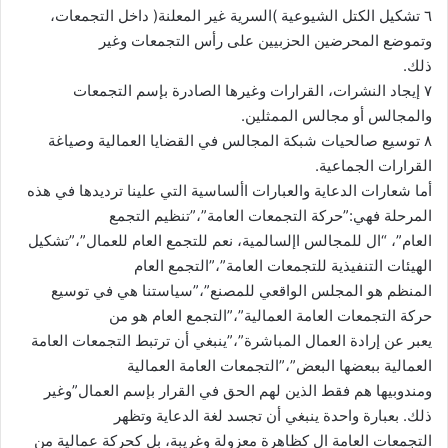
٦ تشكيل الكتل الشيوعية )السرية غير المعلنة( داخل التجمعات،
وتموضع المحرضين الحزبيين على رأس التجمعات وغير
ذلك.
٧ إيجاد النشرات، القرارات وغيرها الصادرة بإسم التجمعات
والمجالس أو مجالس الممثلين.
٨ توسيع صالحيات شبكة المجالس في القضايا العمالية وصياغة
القرارات الجماعية.
أما شعارات الدعاية والعبارات األساسية التي علينا ترديدها في هذه
المرحلة فهي:”حركة التجمعات العامة”،”تنظيم التجمع
العام”، “ال للمجالس اإلسالمية، نعم للتجمع العام للعمال”،”تشكيل
الهيئات التنفيذية للتجمعات العامة”،”التجمع العام
المنظم هو المجلس الواقعي للمصنع”،”سياستنا هي في توسيع
حركة التجمعات العامة العمالية”،”التجمع العام هو من
يعبر عن إرادة العمال المباشرة”،”ينبغي أن ترتبط التجمعات العامة
العمالية ببعضها البعض”،”التجمعات العامة العمالية
ومندوبيها هم فقط الذين لهم الحق في القرار بإسم العمال”وغير
ذلك. بعبارة واحدة ينبغي أن تجسد لغة الدعاية وتظهر
التجمعات العامة ال كظاهرة معزولة وغريبة، بل كحركة عمالية من