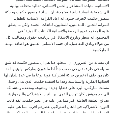
الانسانية، متبلدة المشاعر والحس الانساني، تقاليد متخلفة وبالية
الى شيوعية انسانية راقية ومتمدنة. ان انسانية منصور حكمت وحركة
منصور حكمت لاتعرف حدود. انه اعاد الكرامة الانسانية للطفل،
للمراة، للجنين، للمدمنين، للمثليين، لبائعات الجسد ولكل ما يطلق
عليه المجتمع عديم الرحمة والانسانية الكائنات “الدونية” في
المجتمع. انه سطر وباروع الاشكال في برنامجه حقوق ومطاليب كل
من هؤلاء وبادق التفاصيل. ان حسه الانساني العميق هو اضافة مهمة
للماركسية.
ان مسالة من الضروري ان اسجلها هنا هي ان منصور حكمت قد شق
سبيله في ظرف تاريخي صعب جداً اذا ما قورن بماركس ولينين. لقد
كان من خلف الاخيرين حركة اشتراكية قوية نوعا ما في عدة بلدان لها
اقطابها الفكرية والسياسية وهذا ما افتقده حكمت الذي بدء، وحيدا،
مسلحا بماركس، ليرد على قضايا جديدة ومتنوعة ومعقدة ومتشابكة
الى حد مدهش. كان توازن القوى بين التيار الاشتراكي والبرجوازية
بصالح الطبقة العاملة اكثر مما هي عليه في عصر حكمت. لقد كانت
الثورة الاشتراكية في اذهان اشتراكيي عصرهم اقرب مما هي عليه
الان. ان دليلي على ذلك هو تناولهم لقضايا المجتمع الاشتراكي مثلا