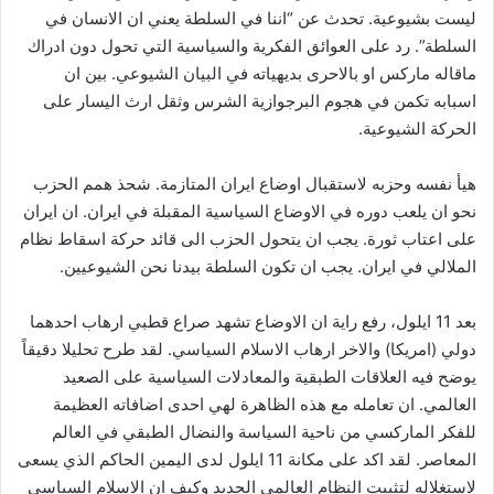
ليست بشيوعية. تحدث عن “اننا في السلطة يعني ان الانسان في
السلطة”. رد على العوائق الفكرية والسياسية التي تحول دون ادراك
ماقاله ماركس او بالاحرى بديهياته في البيان الشيوعي. بين ان
اسبابه تكمن في هجوم البرجوازية الشرس وثقل ارث اليسار على
الحركة الشيوعية.
هيأ نفسه وحزبه لاستقبال اوضاع ايران المتازمة. شحذ همم الحزب
نحو ان يلعب دوره في الاوضاع السياسية المقبلة في ايران. ان ايران
على اعتاب ثورة. يجب ان يتحول الحزب الى قائد حركة اسقاط نظام
الملالي في ايران. يجب ان تكون السلطة بيدنا نحن الشيوعيين.
بعد 11 ايلول، رفع راية ان الاوضاع تشهد صراع قطبي ارهاب احدهما
دولي (امريكا) والاخر ارهاب الاسلام السياسي. لقد طرح تحليلا دقيقاً
يوضح فيه العلاقات الطبقية والمعادلات السياسية على الصعيد
العالمي. ان تعامله مع هذه الظاهرة لهي احدى اضافاته العظيمة
للفكر الماركسي من ناحية السياسة والنضال الطبقي في العالم
المعاصر. لقد اكد على مكانة 11 ايلول لدى اليمين الحاكم الذي يسعى
لاستغلاله لتثبيت النظام العالمي الجديد وكيف ان الاسلام السياسي