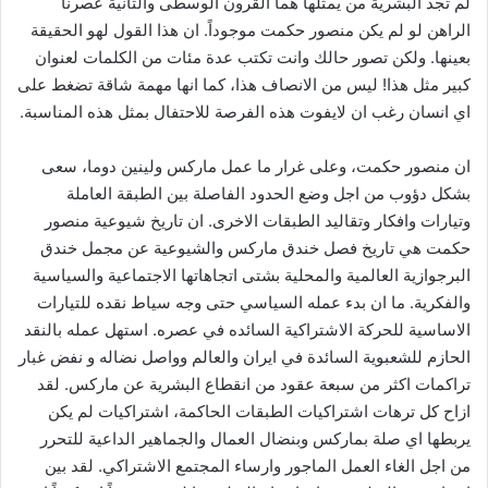
لم تجد البشرية من يمثلها هما القرون الوسطى والثانية عصرنا
الراهن لو لم يكن منصور حكمت موجوداً. ان هذا القول لهو الحقيقة
بعينها. ولكن تصور حالك وانت تكتب عدة مئات من الكلمات لعنوان
كبير مثل هذا! ليس من الانصاف هذا، كما انها مهمة شاقة تضغط على
اي انسان رغب ان لايفوت هذه الفرصة للاحتفال بمثل هذه المناسبة.
ان منصور حكمت، وعلى غرار ما عمل ماركس ولينين دوما، سعى
بشكل دؤوب من اجل وضع الحدود الفاصلة بين الطبقة العاملة
وتيارات وافكار وتقاليد الطبقات الاخرى. ان تاريخ شيوعية منصور
حكمت هي تاريخ فصل خندق ماركس والشيوعية عن مجمل خندق
البرجوازية العالمية والمحلية بشتى اتجاهاتها الاجتماعية والسياسية
والفكرية. ما ان بدء عمله السياسي حتى وجه سياط نقده للتيارات
الاساسية للحركة الاشتراكية السائده في عصره. استهل عمله بالنقد
الحازم للشعبوية السائدة في ايران والعالم وواصل نضاله و نفض غبار
تراكمات اكثر من سبعة عقود من انقطاع البشرية عن ماركس. لقد
ازاح كل ترهات اشتراكيات الطبقات الحاكمة، اشتراكيات لم يكن
يربطها اي صلة بماركس وبنضال العمال والجماهير الداعية للتحرر
من اجل الغاء العمل الماجور وارساء المجتمع الاشتراكي. لقد بين