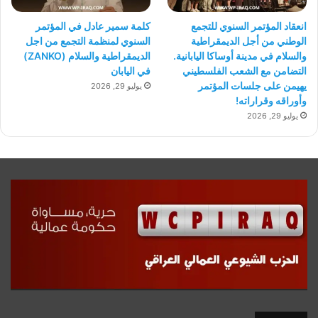
انعقاد المؤتمر السنوي للتجمع
كلمة سمير عادل في المؤتمر
الوطني من أجل الديمقراطية
السنوي لمنظمة التجمع من اجل
والسلام في مدينة أوساكا اليابانية.
الديمقراطية والسلام (ZANKO)
التضامن مع الشعب الفلسطيني
في اليابان
يهيمن على جلسات المؤتمر
يوليو 29, 2026
وأوراقه وقراراته!
يوليو 29, 2026