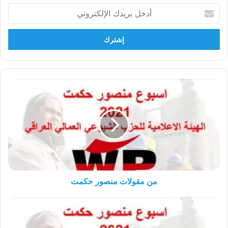
أدخل
بريدك
الإلكتروني
من
مقولات
منصور
حكمت
من مقولات منصور حكمت
عدد
من
أهم