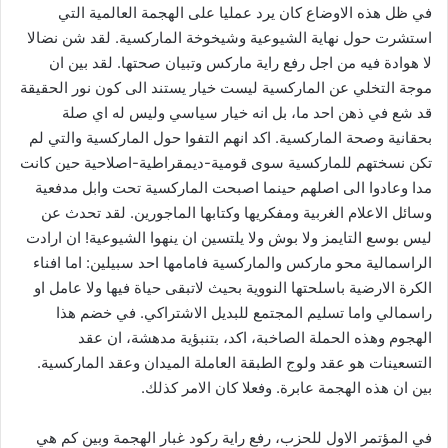
في ظل هذه الاوضاع كان يرد عمليا على الهجمة العالمية التي
استشرت حول نهاية الشيوعية وشيخوخة الماركسية. لقد شن نضالا
لا هوادة فيه من اجل رفع راية ماركس وتبيان صحتها. لقد بين ان
موجة التخلي عن الماركسية ليست خيار يستند الى كون نور الحقيقة
قد شع في ذهن احد ما، بل انه خيار سياسي وليس له اي صلة
بحقانية وصحة الماركسية. اكد انهم التفوا حول الماركسية والتي لم
تكن نسختهم للماركسية سوى قومية-ديمقراطية-اصلاحية حين كانت
مدا وعادوا الى اصلهم حينما اصبحت الماركسية تحت وابل مدفعية
وسائل الاعلام الغربية ومفكريها وكتابها الماجورين. لقد تحدث عن
ليس بوسع التايمز ولا بوش ولا يلتسين ان ينهوا الشيوعية! ان ارادت
الراسمالية محو ماركس والماركسية فامامها احد سبيلين: اما افناء
الكرة الارضية باسلحتها النووية بحيث لاتبقى حياة فيها ولا عامل او
راسمالي واما تسليم المجتمع للبديل الاشتراكي. في خضم هذا
الهجوم وهذه الحملة الصاخبة، اكد، بتنبؤية مدهشة، ان عقد
التسعينات هو عقد ولوج الطبقة العاملة الميدان وعقد الماركسية.
بين ان هذه الهجمة عابرة. وفعلا كان الامر كذلك.
في المؤتمر الاول للحزب، رفع راية ركود غبار الهجمة وبين كم هي