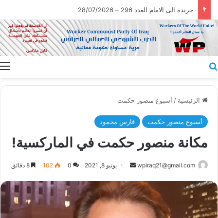
جريدة الى الامام العدد 296 – 28/07/2026
بحث عن
ا
الرئيسية
/
أسبوع منصور حكمت
أسبوع منصور حكمت
فارس محمود
مكانة منصور حكمت في الماركسية!
أرسل
wpiraq21@gmail.com
يونيو 8, 2021
0
102
8 دقائق
بريدا
إلكترونيا