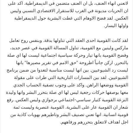
لاتعني انهاء العنف، بل ان العنف متضمن في الديمقراطية. اكد على
ان الحريات مديونة في الغرب للاستقرار الاقتصادي النسبي وليس
العكس. لقد فضح الاوهام التي غطت البشرية حول الديمقراطية
واولها اليسار.
لقد كانت القومية احدى العقد التي تناولها بدقة. وبنفس روح تعامل
ماركس ولينين مع القومية، تناول المسالة القومية في عصر جديد،
وفضح القومية بانها تيار وحركة سياسية اجتماعية ليست لها اي صلة
بالتحرر. اركن جانباً اطروحة “حق الامم في تقرير مصيرها” بانها
ليست رد الشيوعيين. بين انها ليست مناسبة لتغدوا من ضمن برنامج
الشيوعيين. لقد بين المسارات التاريخية التي طرات على مقولة
القومية ووضعها الراهن. واكد على وجوب تصفية الحساب الجدي
معها بوصفها حركات رجعية ليس لها اي صلة بتحرر البشر وانها وليدة
النزعة القومية كتيار سياسي-اجتماعي برجوازي وليس العكس. رفع
شعار ان القومية عار على البشرية. القومية عنصرية وليست ثمة
قومية انسانية. انها تعني تصنيف البشر وتاطيرهم بهويات كاذبة من
اجل اهداف لاتتعلق بتحررهم ورفاههم.