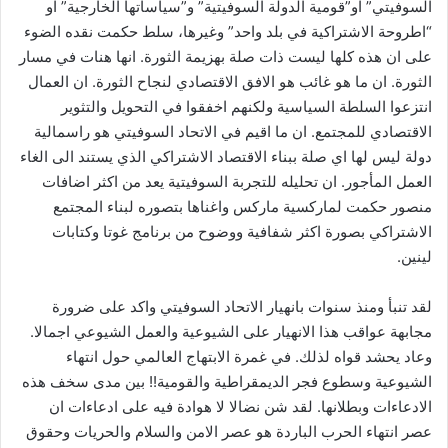
السوفيتي” او”قومية الدولة السوفيتية” و”سياساتها الخارجية” او
“اطروحة الاشتراكية في بلد واحد” وغيرها، سلط حكمت نقده الضوء
على ان هذه كلها ليست ذات صلة بهزيمة الثورة. انها هنات في مسار
الثورة. ان ما هو غائب هو الافق الاقتصادي لنجاح الثورة. ان العمال
انتزعوا السلطة السياسية ولكنهم اخفقوا في التحويل والتثوير
الاقتصادي للمجتمع. ان ما اقيم في الاتحاد السوفيتي هو راسمالية
دولة ليس لها اي صلة ببناء الاقتصاد الاشتراكي الذي يستند الى الغاء
العمل المأجور. ان تحليله للتجربة السوفيتية يعد من اكثر اضافات
منصور حكمت لماركسية ماركس واغناها بتصوره لبناء المجتمع
الاشتراكي بصورة اكثر شفافية ووضوح من برنامج غوتا وكتابات
لينين.
لقد تنبأ ومنذ سنوات بانهيار الاتحاد السوفيتي واكد على ضرورة
مجابهة عواقب هذا الانهيار على الشيوعية والعمل الشيوعي اجمالا.
وعاد يحشد قواه لذلك. في غمرة الابتهاج العالمي حول انتهاء
الشيوعية وسطوع فجر الديمقراطية والقومية!! بين مدى سخف هذه
الادعاءات وبطلانها. لقد شن نضالا لا هوادة فيه على ادعاءات ان
عصر انتهاء الحرب الباردة هو عصر الامن والسلام والحريات وحقوق