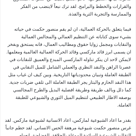
والقرارات والخطط والبرامج. لقد ترك نبعاً لاينضب من الفكر
والممارسة والتجربة الثرية والفذة.
فيما يتعلق بالحركة العمالية، ان لم يقم منصور حكمت في حياته
بشيء سوى كتاباته عن التنظيم العمالي والمجالس العمالية
والنقابات ومجمل زوايا حقوق ومطاليب العمال، فانه يستحق وبفخر
ان يسمى ابرز قائد ماركسي وقائد الحركة العمالية العالمية ومعلمها.
لايمكن لاحد ان ينكر تناوله الماركسي المبدع والعميق للنقابات في
عصرنا الراهن والنقد النظري والعملي الشامل للميل النقابي في
الطبقة العاملة وتبيان محدودياتها التاريخية. وبين كيف ان غياب مثل
هذا النقد الحازم والبتار يجر الطبقة العاملة الى تلقي ضربات جدية.
كما دلل وبالف طريقة وطريقة افضلية البديل والطرح المجالسي
بوصفه الاطار الطبيعي لتنظيم الميل الثوري والشيوعي للطبقة
العاملة.
بقدر ما اعاد الشيوعية لماركس، اعاد الانسانية لشيوعية ماركس. لقد
غرس منصور حكمت شيوعية مرهفة الحس الانساني. لقد حطم جانباً
التقاليد الشيوعية السائدة الموغلة بالجلافة، الفضاضة، انعدام