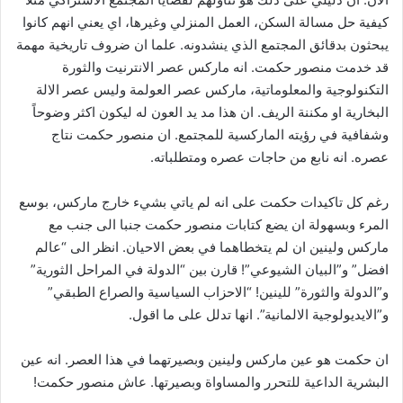
كيفية حل مسالة السكن، العمل المنزلي وغيرها، اي يعني انهم كانوا
يبحثون بدقائق المجتمع الذي ينشدونه. علما ان ضروف تاريخية مهمة
قد خدمت منصور حكمت. انه ماركس عصر الانترنيت والثورة
التكنولوجية والمعلوماتية، ماركس عصر العولمة وليس عصر الالة
البخارية او مكننة الريف. ان هذا مد يد العون له ليكون اكثر وضوحاً
وشفافية في رؤيته الماركسية للمجتمع. ان منصور حكمت نتاج
عصره. انه نابع من حاجات عصره ومتطلباته.
رغم كل تاكيدات حكمت على انه لم ياتي بشيء خارج ماركس، بوسع
المرء وبسهولة ان يضع كتابات منصور حكمت جنبا الى جنب مع
ماركس ولينين ان لم يتخطاهما في بعض الاحيان. انظر الى “عالم
افضل” و”البيان الشيوعي”! قارن بين “الدولة في المراحل الثورية”
و”الدولة والثورة” للينين! “الاحزاب السياسية والصراع الطبقي”
و”الايديولوجية الالمانية”. انها تدلل على ما اقول.
ان حكمت هو عين ماركس ولينين وبصيرتهما في هذا العصر. انه عين
البشرية الداعية للتحرر والمساواة وبصيرتها. عاش منصور حكمت!