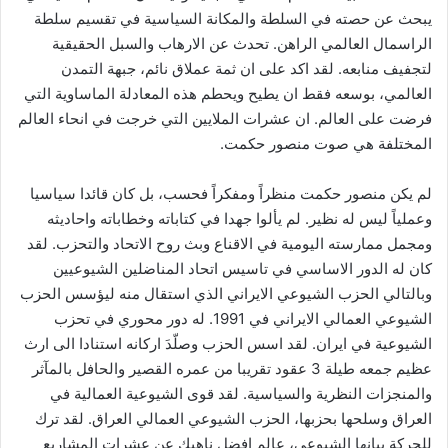
يبحث عن حصته في السلطة والمكانة السياسية في تقسيم سلطة
الراسمال العالمي الراهن. تحدث عن الارهاب والسبل الحقيقية
لتجفيف منابعه. لقد اكد على ان ثمة عملاق نائم، جبهة التمدن
العالمي، بوسعه فقط ان يطيح ويحطم هذه المعادلة الماساوية التي
فرضت على العالم. ان عشرات الملايين التي خرجت في انحاء العالم
المختلفة هي صوت منصور حكمت.
لم يكن منصور حكمت منظراً ومفكراً فحسب، بل كان قائدا سياسيا
وعملياً ليس له نظير. لم يألوا جهدا في كتاباته وخطاباته واحاديثه
ومجمل ممارسته اليومية في الاقناع وبث روح الاتحاد والتحزب. لقد
كان له الدور الاساسي في تاسيس اتحاد المناضلين الشيوعيين
وبالتالي الحزب الشيوعي الايراني الذي استقال منه ليؤسس الحزب
الشيوعي العمالي الايراني في 1991. له دور محوري في تحزب
الشيوعية في ايران. لقد اسس الحزب وصلّدَ اركانه استنادا الى ارث
عظيم جمعه طيلة 3 عقود تقريبا من عمره القصير والحافل بالمآثر
والمنجزات النظرية والسياسية. لقد قوى الشيوعية العمالية في
العراق وسلحها بحزبها، الحزب الشيوعي العمالي العراق. لقد ترك
للحركة بيانها الشيوعي، عالم افضل ناهيك عن عشرات المشاريع