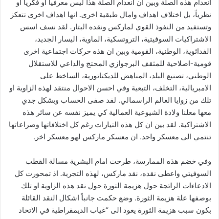
انعدام هذه الصلة وبين ان انعدام الصلة هذا ليس معرفياً او فكرياً او
نظرياً، بل اختلاف اهداف وامال طبقية اخرى. انها اهداف اخرى تتعكز
وتستفيد من النفوذ القوي لماركس ونقده البتار. لقد نسف اسس
الاشتراكيات السوفيتية، التروتسكية، الماوية، اليسار الجديد،
الفدائوية، الوطنية، القومية وبين ان هذه حركات اجتماعية اخرى
قومية-اصلاحية للمثقف البرجوازي المحتج والداعي للاستقلال
الوطني، تصنيع البلد، المناهض للديكتاتورية، الساخط على
الامبريالية، التخلف، التبعية وفي احسن الاحوال منتقد لهذه الزاوية او
تلك من زوايا العالم الراسمالي. لقد صفى الحساب وبشكل جدي
معها معلنا ولادة الشيوعية العمالية كي يميز نفسه عن سائر هذه
الاشتراكية. لقد بين ان كل هذه التيارات رغم كل اختلافاتها وصراعاتها
تنتمي الى معسكر واحد. ان معسكر ماركس لهو معسكر اخر.
وفي خضم هذه الممارسة، طرحت امام البشرية مسالة القطب
السوفيتي واعطى نقده، نقد ماركس، لهذه التجربة. اذ تمحورت كل
الادعاءات الرائجة حول هزيمة الثورة حول نقد هذه الزاوية او تلك
بوصفها علة هزيمة الثورة. وضع حكمت جانباً اشكال النقد القائلة
بكون سبب هزيمة الثورة يعود الى “غياب الديمقراطية في الاتحاد