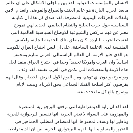
الانسان والمؤسسات الدولية. لقد بين وباجلى الاشكال على ان عالم
مابعد الحرب الباردة هو عالم العنف والصراع والفوضى وانعدام الامن
وانفلات الحركات اليمينية المتطرفة. لقد صدق كل هذا. ان كتاباته
السياسية حول حرب الخليج والنظام العالمي الجديد لهي نموذج
معبر عن فهم ماركس والشيوعية للاوضاع السياسية العالمية التي
اعقبت الحرب الباردة. كان ينطق بتلك الحقيقة الجلية، وللاسف
الملتبسة لدى الاغلبية الساحقة، على ان ليس اجتياح العراق للكويت
هو الذي خلق الازمة، ان العالم الراسمالي العربي متازم ومحتقن
اساساً وان الغرب وامريكا تحديداً وجدا في اجتياح العراق منفذ لحل
هذه الازمة والمعضلات التي تكمن في الغرب نفسه. لقد وقف،
وبوضوح، وبدون اي توهم، ومن اليوم الاول لفرض الحصار، وقال انهم
يفرضون اكثر اسلحة الفتك الجماعي بحق الابرياء. وبينت الايام
بوضوح بالغ كل ما تحدث عنه.
لقد اكد ان راية الديمقراطية التي ترفعها البرجوازية المنتصرة
والمهزومة على السواء لا تعني الحرية. انها تفسير البرجوازية للحرية
وتاطير لها ونسف لمحتواها. انها امتصاص لمطلب الجماهير في
التحرر والمساواة. انها الفهم البرجوازي للحرية. بين ان الديمقراطية