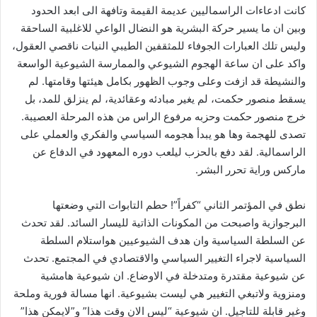
كانت ادعاءات الراسماليين عديمة القيمة وتافهة الى ابعد الحدود
وبين ان ما يسير حركة البشرية هو النضال الواعي للاغلبية الساحقة
وليس تلك العبارات الجوفاء للمثقفين الطيبي النيات ناقصي العقول،
واكد على ان ساعة الهجوم الشيوعي والممارسة الشيوعية الواسعة
والنشيطة قد ازفت وعلى وجوب الظهور بكامل هيئتها وقامتها. لم
يسقط منصور حكمت، لم يغير مبادئه وعقائدية، لم ينزلق للمد، بل
خرج منصور حكمت وحزبه مرفوع الراس من هذه المرحلة العصيبة.
تصدى للهجمة وها هو يبدأ هجومه السياسي والفكري والعملي على
الراسمالية. لقد دفع بالحزب ليلعب دوره المعهود في الدفاع عن
ماركس وراية تحرر البشر.
نطق في المؤتمر الثاني “كفراً”! حطم التابوات التي وضعتها
البرجوازية واصبحت من المكونات الذاتية لليسار السائد. لقد تحدث
عن السلطة السياسية وان هدف الشيوعيين هواستلام السلطة
السياسية لاجراء التغيير السياسي والاقتصادي في المجتمع. تحدث
عن شيوعية مقتدرة ومتدخلة في الاوضاع. ان شيوعية هامشية
ومنزوية ولاتبغي التغيير هي ليست بشيوعية. انها مسالة فورية وملحة
وغير قابلة للتاجيل. ان شيوعية “ليس الان وقت هذا” و”لايمكن هذا”