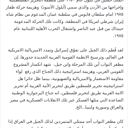
وإخراجها من الأردن والذي سمي (أيلول الأسود) وهزيمة حركة ظفار
١٩٧٥ امام سلطان قابوس في سلطنة عمان المدعوم من نظام شاه
إيران شرطي امريكا في المنطقة، وكانت تلك الحركة المدعومة
حينذاك من قبل عبد الناصر واشتعال الحرب الأهلية اللبنانية عام
١٩٧٥.
لقد فُطم ذلك الجيل على تفوّق إسرائيل وتمدد الامبريالية الامريكية
في العالم، وترسيخ الانظمة القومية العربية الجديدة جذورها. إن
مظفر النواب أبن تلك المرحلة وابن جيل، شهد انكسار المشروع
القومي العربي، وهزيمة استراتيجية ذلك الجناح الذي رفع لواء
مقاومة الاستعمار والامبريالية والصهيونية، بينما ظل حائرا هل
استراتيجيته تحرير فلسطين طريق لتحرير الأمة العربية أم تحرير
الامة العربية طريق لتحرير فلسطين، انه جناح البرجوازية الوطنية
الصاعدة التي مثلها العسكر عبر تلك الانقلابات العسكرية في مصر
والعراق وسورية وليبيا…الخ.
كان مظفر النواب أحد ممثلي المتمردين لذلك الجيل في العراق إذا