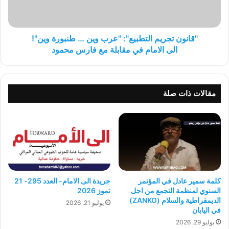
طنبورة
وين"!
الى
الامام
"قانون تجريم التطبيع": "عرب وين … طنبورة وين"!
في
الى الامام في مقابلة مع فارس محمود
مقابلة
مع
فارس
محمود
مقالات ذات صلة
كلمة سمير عادل في المؤتمر
جريدة الى الامام- العدد 295- 21
السنوي لمنظمة التجمع من اجل
تموز 2026
الديمقراطية والسلام (ZANKO)
يوليو 21, 2026
في اليابان
يوليو 29, 2026