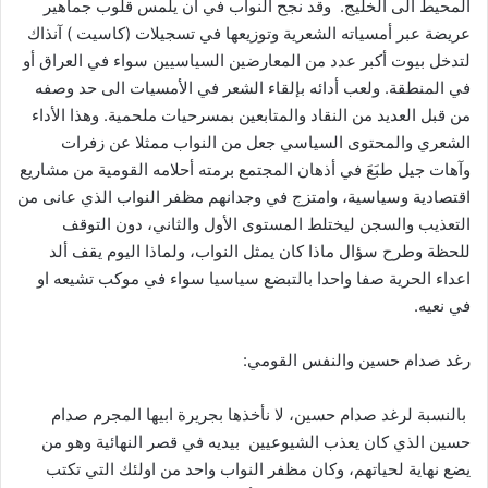
المحيط الى الخليج. وقد نجح النواب في ان يلمس قلوب جماهير
عريضة عبر أمسياته الشعرية وتوزيعها في تسجيلات (كاسيت ) آنذاك
لتدخل بيوت أكبر عدد من المعارضين السياسيين سواء في العراق أو
في المنطقة. ولعب أدائه بإلقاء الشعر في الأمسيات الى حد وصفه
من قبل العديد من النقاد والمتابعين بمسرحيات ملحمية. وهذا الأداء
الشعري والمحتوى السياسي جعل من النواب ممثلا عن زفرات
وآهات جيل طبَعَ في أذهان المجتمع برمته أحلامه القومية من مشاريع
اقتصادية وسياسية، وامتزج في وجدانهم مظفر النواب الذي عانى من
التعذيب والسجن ليختلط المستوى الأول والثاني، دون التوقف
للحظة وطرح سؤال ماذا كان يمثل النواب، ولماذا اليوم يقف ألد
اعداء الحرية صفا واحدا بالتبضع سياسيا سواء في موكب تشيعه او
في نعيه.
رغد صدام حسين والنفس القومي:
بالنسبة لرغد صدام حسين، لا نأخذها بجريرة ابيها المجرم صدام
حسين الذي كان يعذب الشيوعيين بيديه في قصر النهائية وهو من
يضع نهاية لحياتهم، وكان مظفر النواب واحد من اولئك التي تكتب