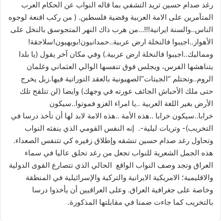
رغد صدام حسين تريد التشفي بما قاله النواب عن الحكام العرب
المتآمرين على الامة العربية وقضية فلسطين. ( من ركب اقنعة لوجوه
الناس..والسنة ايرانية!!!…من هرب ذاك النهر المتجوسق بالنخل على
الأهواز..اجيبوا فالنخلة ارض عربية..حمدانيون!بويهيون!سلاجقة!
ومماليك..اجيبوا فالنخلة ارض عربية.) وفي مكان آخر يقول (يا بلدا
يتناهشها الفرس، ويجلس فوق تنفسها الوالي العثماني وغلمان
الروم..وتحتلم “الجيتات”الصهيونية بالعقد التوراتية فيها.زبل يخرج
حتى ملك الأحباش الجائف عورته في وجهك) وايضا (لن تتلقح تلك
الأرض بغير اللغة العربية ..يا امراء الغزو فموتوا..سيكون
خرابا..سيكون خرابا ..هذه الأمة ..هذه الامة لابد لها أن تأخذ درسا في
التخريب)- وتريات ليلية-. إنه النفس القومي الذي ينفثه النواب
وتحاول رغد صدام حسين تنشقه وإطلاق زفيره كي تتنفس الصعداء.
هذه الجمل الشعرية للنواب تجعل من رغد تحلق عاليا في سماء
العراق وتجد وصف النواب الواقع الحالي الذي تتصارع القوى الدولية
والاقليمية؛ الامريكية الايرانية والتركية والإسرائيلية في المنطقة
وخاصة على جغرافية العراق. وعلى العراقيين أن يأخذوا درسا
بالتخريب كما جاءت ضمنا في مقابلتها المذكورة.