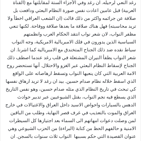
رغد النعي لرحيله. ان رغد وفي الأجزاء الستة لمقابلتها مع (القناة
العربية) قبل عامين اعادت نفس صورة النظام البعثي ودافعت بل
صلافة عن جرائمه واكثر من ذلك قالت (ان الشعب العراقي اخطأ ولا
تريد محاسبته) فهل هناك صلافة ما بعدها صلافة ووقاحة. لكنها تنعي
مظفر النواب، لان شعر نواب انتقد الحكام العرب وانظمتهم
السياسية الذين يدورون في فلك الامبريالية الامريكية، وجه النواب
سياط نقده ضد ذلك الجناح المتخندق مع الامبريالية كما اشرنا. ان
شعر النواب يطفأ النيران المشتعلة في قلب رغد عندما اصطف ذلك
الجناح لإسقاط النظام البعثي عبر الغزو والاحتلال. أنها تستحضر روح
الامة العربية التي كان ينعيها النواب وتسقط ارهاصاته على الواقع
الذي اسقط خلاله نظام صدام حسين. بيد ان رغد لا تريد ارهاق نفسها
كي تبحث في تاريخ النظام الذي مثله صدام حسين، وهو نفس التاريخ
الذي يسطع فيه نجم النواب، بقتل الشيوعيين عبر تدبير حوادث
الدهس بالسيارات واحواض الاسيد داخل العراق والاغتيالات في خارج
العراق والموت بالتعذيب في غرف قصر النهاية، وطلب من الباقين
لمن وصلت دعوات امهاتهم الى السماء بعد اجتيازها كل السيطرات
الامنية و حالفهم الحظ من كتابة (البراءة) من الحزب الشيوعي وهي
عنوان القصيدة التي حكم بسببها النواب ثلاث سنوات بالسجن. ان