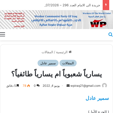
جريدة الى الامام العدد 296 – 28/07/2026
بحث عن
ا
الرئيسية
/
المقالات
المقالات
سمير عادل
يسارياً شعبوياً ام يسارياً طائفياً؟
أرسل
wpiraq21@gmail.com
يونيو 4, 2022
0
78
5 دقائق
بريدا
سمير عادل
إلكترونيا
( الجزء الأول)