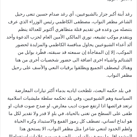
رغد أبنة أكبر جزار بالشيوعيين، أي رغد صدام حسين تنعى رحيل
الشاعر مظفر النواب، مصطفى الكاظمي رئيس الوزراء الذي عرف
بتنصله من وعده في تقديم قتلة متظاهري أكتوبر للعدالة ينظم
ويتقدم موكب تشيعه، نوري المالكي الأمين العام لحزب الدعوة وأحد
ألد أعداء الشيوعيين يحاول منافسة الكاظمي والمزايدة لحضور
الموكب، إلا إن المفاجأة إن سمعته قد سبقته، فطٌرد بوابل من
الشتائم واشياء اخرى اضافة الى حضور شخصيات أخرى من هنا
وهناك ليصطف الجميع ويطلقوا برقيات النعي والأسف على رحيل
مظفر النواب.
في بلد حكمه البعث، تلطخت اياديه بدماء أكثر تيارات المعارضة
السياسية وهم الشيوعيين، وفي بلد تحكمه سلطة مليشيات اسلامية
ترتعد فرائصها اذا ارتفع صوت اديب معارض، او صدح صوت فنان، او
طفى على السطح من تغنى بالحياة، في بلدٍ لا قدر ولا تقدير لكل ما
هو ابداع انساني، تصطف كل رموز القمع والاستبداد وكره الحياة
ولطم الخدود لتنعي شاعرا مثل مظفر النواب، الا يستحق هذا
المشهد اقل ما يوصف بالدرامي، الحيرة ويرسم علامات استفهام!!!