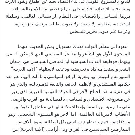
للدفع بالمشروع القومي في بناء اقتصاد بعيد عن أطماع ونفوذ الغرب
وبنية تحتية اقتصادية قادرة على انتزاع حصتها من الامبريالية ولعب
دورها السياسي والاقتصادي في النظام الرأسمالي العالمي، وسلطة
استبدادية مطلقة، ولا حديث ولا صوت يطالب برغيف خبز وحرية
وكرامة غير صوت تحرير فلسطين.
لنعود الى مظفر النواب فهناك مستويان يمكن الحديث عنهما.
المستوى الأول هو الشاعر والمناضل السياسي الذي لا يمكن الفصل
بينهما، فوظيفة النواب السياسية او المناضل السياسي هي امتهان
الشعر واستخدامه كأداة تحريضية ودعائية لاستلهام “الامة العربية”
المنهزمة والنهوض بها وتعرية الواقع السياسي وما آلت اليها، عبر نقد
حكامها المستبدين و الأنظمة الخانعة والتابعة للإمبريالية، والذي هو
في حقيقته نقد الجناح الآخر في الحركة القومية العربية الذي يعبر
عن مشروعه الاقتصادي والسياسي بالمصالحة مع الغرب والرضى
على ما ترميه من قسمة وإعطاء مكانة لها في مناطق النفوذ بين
الأقطاب الامبريالية العالمية. اما الاخر هو المستوى الشخصي، وهو
ما لاقاه من قمع واضطهاد سياسي بكل اشكاله اسوة بآلاف من
المعارضين السياسيين في العراق وفي أراضي (الامة العربية) من