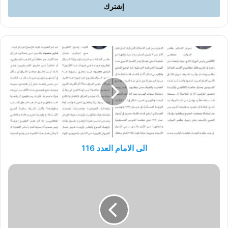
الى
الامام
العدد
116
الى الامام العدد 116
"قانون
تجريم
التطبيع":
"عرب
وين
…