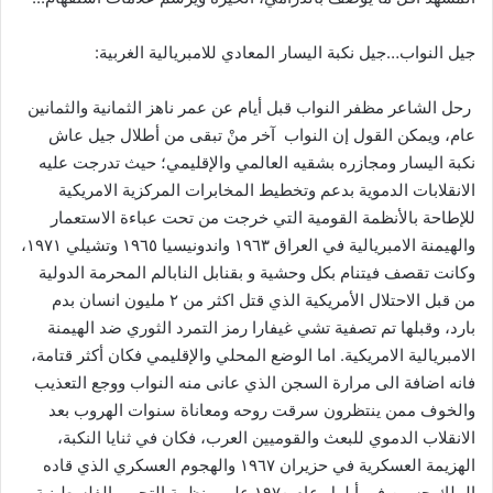
جيل النواب…جيل نكبة اليسار المعادي للامبريالية الغربية:
رحل الشاعر مظفر النواب قبل أيام عن عمر ناهز الثمانية والثمانين
عام، ويمكن القول إن النواب آخر منْ تبقى من أطلال جيل عاش
نكبة اليسار ومجازره بشقيه العالمي والإقليمي؛ حيث تدرجت عليه
الانقلابات الدموية بدعم وتخطيط المخابرات المركزية الامريكية
للإطاحة بالأنظمة القومية التي خرجت من تحت عباءة الاستعمار
والهيمنة الامبريالية في العراق ١٩٦٣ واندونيسيا ١٩٦٥ وتشيلي ١٩٧١،
وكانت تقصف فيتنام بكل وحشية و بقنابل النابالم المحرمة الدولية
من قبل الاحتلال الأمريكية الذي قتل اكثر من ٢ مليون انسان بدم
بارد، وقبلها تم تصفية تشي غيفارا رمز التمرد الثوري ضد الهيمنة
الامبريالية الامريكية. اما الوضع المحلي والإقليمي فكان أكثر قتامة،
فانه اضافة الى مرارة السجن الذي عانى منه النواب ووجع التعذيب
والخوف ممن ينتظرون سرقت روحه ومعاناة سنوات الهروب بعد
الانقلاب الدموي للبعث والقوميين العرب، فكان في ثنايا النكبة،
الهزيمة العسكرية في حزيران ١٩٦٧ والهجوم العسكري الذي قاده
الملك حسين في أيلول عام ١٩٧٠ على منظمة التحرير الفلسطينية