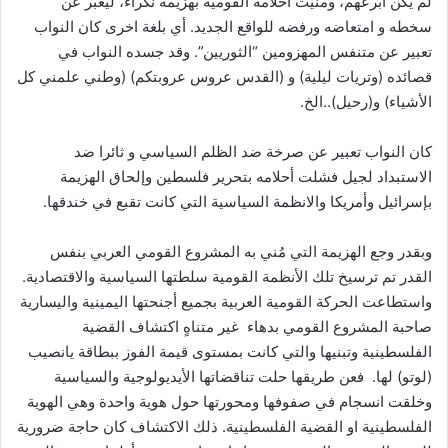
لم يكن أبرعهم، ومنيت أحلامه القومية بهزيمة نكراء، ليعبر عن
سخطه و امتعاضه ورفضه للواقع الجديد. أي بلغة اخرى كان النواب
تعبير عن متنفس المهزومين “الثوريين”. وقد جسده النواب في
قصائده (وتريات ليلية) و (القدس عروس عروبتكم) (وطني علمني كل
الأشياء) و(رحيل)..الخ.
كان النواب تعبير عن صرخة ضد الظلم السياسي و ثائرا ضد
الاستبداد لجيل فشلت أحلامه بتحرير فلسطين وإلحاق الهزيمة
بإسرائيل وأمريكا والانظمة السياسية التي كانت تقبع في خندقها.
وبقدر وجع الهزيمة التي مُني به المشروع القومي العربي بنفس
القدر تم ترسيخ تلك الأنظمة القومية سلطتها السياسية والاقتصادية.
واستطاعت الحركة القومية العربية بجميع أجنحتها اليمينية واليسارية
صاحبة المشروع القومي بدهاء غير متناهٍ اكتشاف القضية
الفلسطينية وتبنيها والتي كانت بمستوى قيمة الفوز ببطاقة يانصيب
(لوتو) لها. فعن طريقها حلت تناقضاتها الأيديولوجية والسياسية
وخلقت انسجام في صفوفها ومحورتها حول هوية واحدة وهي الهوية
الفلسطينية او القضية الفلسطينية. ذلك الاكتشاف كان حاجة ضرورية