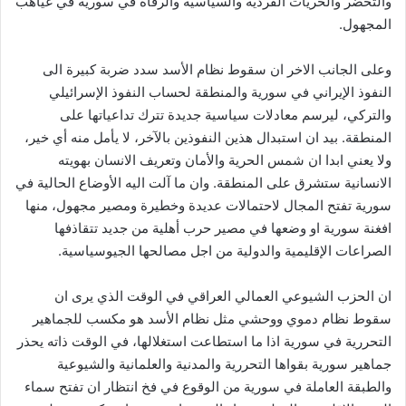
والتحضر والحريات الفردية والسياسية والرفاه في سورية في غياهب
المجهول.
وعلى الجانب الاخر ان سقوط نظام الأسد سدد ضربة كبيرة الى
النفوذ الإيراني في سورية والمنطقة لحساب النفوذ الإسرائيلي
والتركي، ليرسم معادلات سياسية جديدة تترك تداعياتها على
المنطقة. بيد ان استبدال هذين النفوذين بالآخر، لا يأمل منه أي خير،
ولا يعني ابدا ان شمس الحرية والأمان وتعريف الانسان بهويته
الانسانية ستشرق على المنطقة. وان ما آلت اليه الأوضاع الحالية في
سورية تفتح المجال لاحتمالات عديدة وخطيرة ومصير مجهول، منها
افغنة سورية او وضعها في مصير حرب أهلية من جديد تتقاذفها
الصراعات الإقليمية والدولية من اجل مصالحها الجيوسياسية.
ان الحزب الشيوعي العمالي العراقي في الوقت الذي يرى ان
سقوط نظام دموي ووحشي مثل نظام الأسد هو مكسب للجماهير
التحررية في سورية اذا ما استطاعت استغلالها، في الوقت ذاته يحذر
جماهير سورية بقواها التحررية والمدنية والعلمانية والشيوعية
والطبقة العاملة في سورية من الوقوع في فخ انتظار ان تفتح سماء