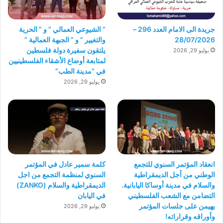
جريدة الى الامام العدد 296 –
” الشيوعي العمالي ” و ” الحرية
28/07/2026
والتغيير ” و ” الجبهة العمالية ”
يلتقون سفيرة دولة فلسطين
يوليو 29, 2026
لمتابعة أوضاع الأشقاء الفلسطينيين
في “مدينة الطب”
يوليو 29, 2026
انعقاد المؤتمر السنوي للتجمع
كلمة سمير عادل في المؤتمر
الوطني من أجل الديمقراطية
السنوي لمنظمة التجمع من اجل
والسلام في مدينة أوساكا اليابانية.
الديمقراطية والسلام (ZANKO)
التضامن مع الشعب الفلسطيني
في اليابان
يهيمن على جلسات المؤتمر
يوليو 29, 2026
وأوراقه وقراراته!