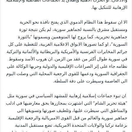
الإرهابية للتنكيل بها.
الا ان سقوط هذا النظام الدموي الذي يفتح نافذة نحو الحرية
ومستقبل مشرق بالنسبة لجماهير سورية، لم يكن نتيجة ثورة
جماهيرية تحريرية، كما يروج لها المتوهمين ويسمونها “بالثورة
السورية”، او كما تصورها الابواق الاعلامية الغربية، للتغطية على كل
جرائم المخابرات الفرنسية والأمريكية والبريطانية والألمانية والتركية
في سورية طوال أكثر من عقد من الزمن. ان هروب الأسد وسقوط
نظامه جاء على إثر الصراعات الإقليمية والدولية وحربها الوكالة على
الجغرافية السورية ودعمها للقوى الرجعية المحلية التي وصلت اليوم
الى العاصمة وسيطرت على دفة السلطة.
ان تبوء جماعات إسلامية إرهابية للمشهد السياسي في سورية مثل
“هيئة تحرير الشام” التي اشتهرت بمجازرها بحق معارضيها في ادلب
والمناطق التي سيطرت عليها، وتلطيف صورتها وتسويقها الى
جماهير سورية والعالم من قبل القوى الامبريالية والرجعية الإقليمية
بزعامة تركيا والولايات المتحدة الامريكية، تضع مستقبل المدنية