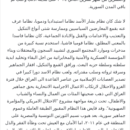
باقي المدن السورية.
لا شك كان نظام بشار الأسد نظاما استبداديا ودمويا، نظاما عرف
عنه بقمع المعارضين السياسيين وممارسة شتى أنواع التنكيل
والتعذيب والاعدامات والقتل والابادة الجماعية، كان نظاما فاسدا
بالمعنى المطلق، نظاما قوميا فاشيا، استخدم نسبة كبيرة من
مدخرات وموارد المجتمع السوري لتشييد السجون والمعتقلات وبناء
المؤسسة العسكرية والأمنية والمخابراتية من اجل البقاء وتخليد ابدية
سلطته وسلطة حزبه البعث. ورافق القمع والتنكيل، افقار الجماهير
وسرقة ثرواته وسلب مقدراته. ولعب نظام الاسد دورا كبيرا في
تصدير العصابات الإسلامية من عناصر القاعدة الى العراق خلال فترة
الغزو والاحتلال لارتكاب الاعمال الاجرامية الانتحارية بحق جماهير
العراق التي ذهب ضحيتها المئات من العمال والنساء والشباب
والاطفال، تحت ذريعة مواجهة مشروع “الاحتلال الامريكي والمؤامرة
الصهيونية”. وقد قايض هذا النظام المقبور الطبقة العاملة وعموم
جماهير سورية، بعد هبوب نسيم الثورتين التونسية والمصرية على
المنطقة في عام ٢٠١١، اما الأمان مع العيش تحت وطأة الفقر والذل
والاذعان، او الحرب الاهلية وإطلاق يد الجماعات الطائفية والإسلامية