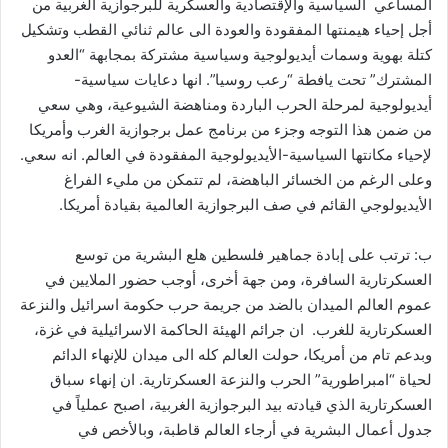
المساعي السياسية والإقتصادية والعسكرية للبرجوازية الغربية من
أجل إحياء هيمنتها المفقودة والعودة الى عالم ثنائي القطب وتشكيل
كتلة بهوية وسمات أيديولوجية وسياسية مشتركة بمجابهة “العدو
المشترك” تحت يافطة “رعب روسيا”. انها دعايات سياسية-
أيديولوجية لمرحلة الحرب الباردة ومناهضة الشيوعية، وهي سعي
من ضمن هذا التوجه وجزء من برنامج عمل برجوازية الغرب وأمريكا
لإحياء مكانتها السياسية-الأيديولوجية المفقودة في العالم. انه سعي.
وعلى الرغم من الخسائر الباهضة، لم تتمكن من مليء الفراغ
الأيديولوجي القائم في صف البرجوازية العالمية بقيادة أمريكا.
ب: ترتب على إبادة جماهير فلسطين هلع البشرية من توسع
العسكرتارية السافرة، ومن جهة أخرى، أوجب حضور الملايين في
عموم العالم الميدان بالضد من جريمة حرب حكومة اسرائيل والنزعة
العسكرتارية للغرب. ان جرائم الهيئة الحاكمة الاسرائيلية في غزة،
وبدعم تام من أمريكا، حولت العالم كله الى ميدان للإنهاء الدائم
لحياة “امبراطورية” الحرب والنزعة العسكرتارية. ان إنهاء سباق
العسكرتارية الذي قيادته بيد البرجوازية الغربية، اصبح عملياً في
جدول أعمال البشرية في أرجاء العالم قاطبة، وبالأخص في