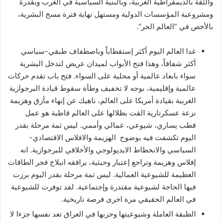
والثقة بالديمقراطية الغربية، وبالبنية السياسية في الغرب وبقدرة
ومشروعية المؤسسات الدولية ومستهل نهاية فترة مسخ البشرية،
بالأخص في “العالم الحر”.
غدا العالم اليوم أكثر إستقطاباً وباصطفاف طبقي-سياسي
أكثر شفافاً، وهذا فتح الأبواب لميدان عريض لتدخل البشرية
سواء بابعاد عالمية أو محلية على السواء. فتح باب تقدم حركات
عالمية وإقليمية، بوجه لا تخفيف وطأة سقوط قيادة البرجوازية
الغربية بقيادة أمريكا على العالم، ناهيك عن إنهاء مأزق وهزيمة
نزعة عسكرتارية القت بظلالها على العالم قاطبة هو عمل
قطب يساري، شيوعي، عمالي وأممي. ليس ثمة مرحلة بقدر
اليوم تكشفت فيه بوضوح الهزيمة والافلاس الاقتصادي-
السياسي والانحطاط الايديولوجي والأخلاقي للبرجوازية. انه
إفلاس وهزيمة وتراجع إعتبار وحيثية، يرافقه انبلاج فجر الطاقات
العظيمة للشيوعية العمالية. ليس ثمة مرحلة بقدر اليوم برزت
فيها الحاجة لشيوعية مقتدرة وإجتماعية. لقد توفرت للشيوعية
في العالم الحقيقي مرة اخرى فرصة تاريخية.
الطبقة العاملة وشيوعيتها وحزبها في العراق تعد نفسها جزءا لا