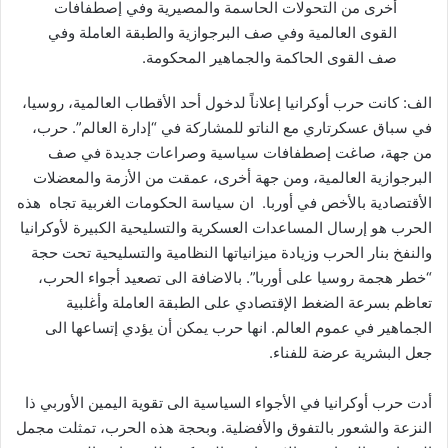
أخرى من التحولات الحاسمة والمصيرية وفي إصطفافات
القوى العالمية وفي صف البرجوازية والطبقة العاملة وفي
صف القوى الحاكمة والجماهير المحكومة.
الف: كانت حرب أوكرانيا إعلاناً لدخول أحد الأقطاب العالمية، روسيا،
في سباق عسكرتاري مع الناتو للمشاركة في “إدارة العالم”. حرب،
من جهة، صاغت إصطفافات سياسية وصراعات جديدة في صف
البرجوازية العالمية، ومن جهة أخرى، عمقت من الأزمة والمعضلات
الأقتصادية بالأخص في أوربا. ان سياسة الحكومات الغربية تجاه هذه
الحرب هو إرسال المساعدات العسكرية والتسليحية الكبيرة لأوكرانيا
والنفخ بنار الحرب وزيادة ميزانياتها النظامية والتسليحية تحت حجة
“خطر هجمة روسيا على أوربا”. بالاضافة الى تصعيد أجواء الحرب،
تعاظم بسرعة الضغط الإقتصادي على الطبقة العاملة وأغلبية
الجماهير في عموم العالم. انها حرب يمكن أن يؤدي إتساعها الى
جعل البشرية عرضة للفناء.
أدت حرب أوكرانيا في الأجواء السياسية الى تقوية اليمين الأوربي ذا
النزعة والشعور بالتفوق والأفضلية. وبحجة هذه الحرب، تمثلت مجمل