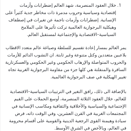
خلال العقود المنصرمة، شهد العالم إضطرابات وأزمات
إلكترونيا
إقتصادية وسياسية وحروب مدمرة ذات مخاطر جدية كثيراً على
الإنسانية. إضطرابات وأزمات ناجمة عن تغيرات في إصطفاف
وهيكلية البرجوازية العالمية تركت تأثيرها على الملامح
السياسية-الاقتصادية والإجتماعية لمستقبل العالم.
يمر العالم بمسار إعادة تقسيم للسلطة وصياغة عالم متعدد الاقطاب
بلاعبين متعددين وكتل متنوعة وغير ثابتة. ان النشوب الدائم للأزمات
والحروب المتواصلة والإرهاب الحكومي وغير الحكومي والعسكرتارية
السافرة والمنفلتة هي كلها جزء من مقاومة البرجوازية الغربية تجاه
تغيير الهيكلية في صف البرجوازية العالمية.
بالإضافة الى ذلك، رافق التغير في الترتيبات السياسية-الاقتصادية
للعالم، خلال العقود الثلاثة المنصرمة، أوسع الحملات على القيم
الإجتماعية والسياسية والأخلاقية والثقافية ومكاسب الإنسانية في
المجتمعات الغربية في القرن العشرين، وفي الوقت ذاته، فرض
سيادة وهيمنة القوى الرجعية الدينية والقومية على أقسام محرومة
في العالم، وبالأخص في الشرق الأوسط.