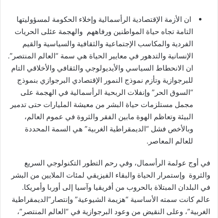
ان الأزمة الإقتصادية الرأسمالية وإخلاء الحكومة لمسؤوليتها
التامة تجاه حياة المواطنين ورفاههم والهجمة عئلى الحريات
الفردية والمكاسب الإجتماعية والثقافية والسياسية والقيم
الإنسانية والتدهور في معايير الحياة هي سمة “العالم المنتصر”.
ان الانحطاط السياسي والأيديولوجي والثقافي والأخلاقي التام
للبرجوازية وتأزم نموذج النمور الإقتصادي البرجوازي بنموذج
“السوق الحر” وإنفلات الربحية الرأسمالية في الهجمة على
مجمل مستلزمات حياة البشر من معيشة المليارات حتى تدمير
البيئة وتعاظم الهوة مابين الفقر والثروة في عموم العالم،
وبالأخص فشل “الديمقراطية الغربية” هي السمة المحددة
للعالم المعاصر.
في أوج عولمة الرأسمال، وفي رحم التطور التكنولوجي السريع
والثروة وإستمرار الحياة والبقاء الفيزيقي لمئات الملايين من البشر
في البلدان المبتلاة بالحروب من أفريقيا وآسيا إلى أوربا وأمريكا.
عالم كانت سمته الأساسية “هزيمة الشيوعية” وإنتصار”الديمقراطية
الغربية”، وعلى النقيض من وعود البرجوازية في “العالم المنتصر”،