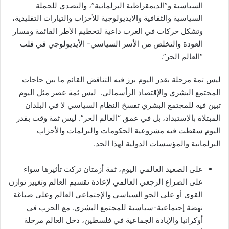
السياسية و”الديمقراطية البرلمانية”، والتصدي للحملة
السياسية والثقافية والايديولوجية للأحزاب والتيارات التقليدية،
وتشكل حركات في الغرب داعية لتحطيم الأطر القائمة ومسار
العودة والتخلص من الأسر السياسي- الأيديولوجي قي قلب
“العالم الحر”.
ليس ثمة مرحلة بقدر اليوم برز فيه التناقض القائم ما بين حاجات
المجتمع البشري والإقتصاد الرأسمالي. ليس ثمة عصر مثل اليوم
تبين فيه للمجتمع البشري تفسخ النظام السياسي لا في البلدان
المبتلاة بالإستبداد، بل في عمق “العالم الحر”. ليس ثمة وقت بقدر
اليوم سقطت فيه مشروعية الحكومات والبرلمات والأحزاب
البرلمانية والمؤسسات الدولية لهذا الحد.
على الصعيد العالمي اليوم، ثمة أزمتان تركت تأثيرها سواء
على الصراع الرجعي العالمي لإعادة تقسيم العالم وتغيير توازن
القوى أو على الجو السياسي والإجتماعي العالم وعلى صياغة
نهضة إجتماعية-سياسية للمجتمع البشري. مع الحرب في
أوكرانيا والإبادة الجماعية في فلسطين، دخل العالم مرحلة