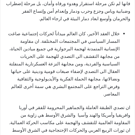
فانها لم تكن مرحلة استقرار وهدوء ورفاه وأمان، بل مرحلة إضطراب
وضبابية وياس وجزع وحرب ودمار وإنعدام أمن وإتساع الفقر
والحرمان وأوسع ابعاد دمار البيئة في ارجاء العالم.
خلال العقد الأخير، كان العالم ميداناً لحركات إجتماعية صاغت
المسار السياسي في المجتمعات المختلفة. ان مقاومة
الإنسانية المتمدنة لهجمة البرجوازية في جميع ميادين الحياة،
من مجابهة التقشف الى التصدي للهجمة على الحريات
السياسية والفردية، ومن مجابهة النزعة العسكرتارية المنفلتة
العقال الى التصدي لإضفاء صبغات قومية ودينية على حياتها
ونضالاتها، مجابهة الحملة الفكرية والأيديولوجية والثقافية
وفرض التراجع على المجتمع البشري هي سمة أخرى للعالم
المعاصر.
ان تصدي الطبقة العاملة والجماهير المحرومة للفقر في أوربا
وافريقيا وأمريكا والهند وآسيا والشرق الأوسط هي زاوية من
المقاومة العالمية للتقشف والهجمة على مكاسب الحركة العمالية.
ان ثورات الربيع العربي والحركات الإحتجاجية في الشرق الأوسط