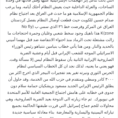
التي باتت تتآكل إثر الهجمات الإسرائيلية عليها وقتل قادتها في وحدة
الساحات، والعزلة الداخلية حيث يعيش النظام أحلك أيامه. وما يرعب
نظام الجمهورية الإسلامية هو ما حدث في العراق بعد اجتياح نظام
صدام حسين للكويت حيث قطعت أوصال النظام بفصل كردستان
العراق عن المركز وفرضت خط ٣٦ الذي سمي ب (No fly
zone)K هذا ناهيك وجود سخط شعبي وغليان وجمرة احتجاجات ما
زالت مشتعلة تحت الرماد منذ احتواء الانتفاضة ضد قتل مهسا أميني
بالحديد والنار. ومن هنا يأتي خطاب بنيامين نتنياهو رئيس الوزراء
الاسرائيلي الموجه للشعب الإيراني قبل أيام وعشية الضربة
الصاروخية الإيرانية الثانية بأن سقوط النظام ليس إلا مسألة وقت.
فهو يعني ما يعنيه، لذلك نجد ان كل الخطاب السياسي لنظام
الحرس الثوري ونبرته تغير بعد تفجيرات البيجر الذي اخرج اكثر من
٣٠٠٠ كادر وسطي ومتقدم في حزب الله من الخدمة، وقد حاول أن
يطلق الرئيس الإيراني الجديد مسعود بزيشكيان حمامة سلام دون
جدوى في خطابه على هامش اجتماع الجمعية العامة للأمم المتحدة
في نيويورك. ثم جاء زيارته الى الدوحة بعيد الضربة الصاروخية، وهي
محاولات للجم جماح إسرائيل التي قررت طبقتها الحاكمة بجميع
تياراته اليمينية واليسارية والمعارضة بناء معادلة سياسية جديدة