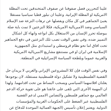
علينا كتحررين فصل صفوفنا عن صفوف المتخندقين تحت المظلة
الامريكية او المظلة الإيرانية. وعلينا ان نبلور قطبا سياسيا مستقلا
يعبئ الجماهير في كل مكان ويفصلها عن ترهات النزعة ضد الإسلام
السياسي وضد الامبريالية الامريكية، فكلا النزعتين لا تمت باية صلة
ببوصلة تحرر الإنسان من الاستغلال بكل انواعه وانهاء كل اشكال
التمييز ضده، وفي نفس الوقت تصب تلك النزعتين في دفع الجماهير
تحت افاق اما نحو نظام قروسطي و استبدادي مثل الجمهورية
الإسلامية في ايران او في مستنقع مشاريع الامبريالية الامريكية
والغربية عموما وبلطجة السياسة الإسرائيلية في المنطقة.
وفي نفس الوقت فإن كلا المشروعين الإيراني والغربي لا يريدان حل
القضية الفلسطينية ولا تشكيل دولة فلسطينية مستقلة، لان بوجودها
يعلنان افلاسهما السياسي ويسحب البساط من تحت اقدامهما. ولهذا
ان المهمة الأخرى التي تلقى على عاتقنا هو على تقوية حركة الدعم
العالمي مع جماهير فلسطين والتضامن الاممي لدعم القضية
الفلسطينية عبر الضغط على الحكومات الغربية والمؤسسات
الدولية. ويعتبر إعلان تأسيس (الجبهة العمالية الموحدة للدفاع عن