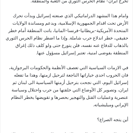
تخرج ايران- نظام الحرس الثوري من اللعبة والمنطقة.
وامام هذا المشهد الدراماتيكي الذي صنعته إسرائيل وبدأت تحرك
الأرض تحت اقدام الجمهورية الإسلامية، وبدعم ومساندة الولايات
المتحدة الأمريكية-بريطانيا-فرنسا-المانيا، باتت المنطقة أمام خطر
حقيقي، خطر اندلاع حرب شاملة. وإذا ما اضطر نظام الحرس الثوري
بالذهاب للدفاع عنه نفسه، فلن يتورع حتى ولو كلف ذلك إغراق
المنطقة بفوضى امنية، تعتبر إسرائيل مسؤول عنها.
في الازمات السياسية التي تعصف الأنظمة والحكومات البرجوازية،
فان الحروب احدى خياراتها الناجعة لترحيل ازمتها، وهذا ما تفعله
إسرائيل اليوم، التي نجحت بترحيل أزمتها السياسية الى لبنان ثم
ايران، وتصوير كل الأوضاع التي خلقتها من حرب واحتلال وسياسة
عنصرية وعمليات القتل والتهجير بحصرها و تقويضها بخطر النظام
الإيراني وميليشياته.
أين يتجه الصراع؟