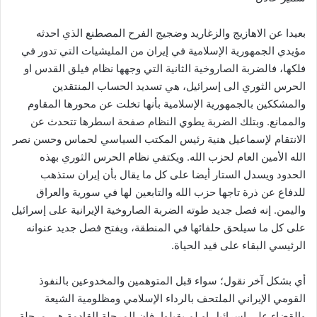
بعيدا عن الاهازيج والزغاريد وضجيج الفرح المصطنع الذي احدثه
مؤيدي الجمهورية الإسلامية في إيران من المليشيات التي تدور في
فلكها، فالضربة الصاروخية الثانية التي وجهها نظام فيلق القدس او
الحرس الثوري الى إسرائيل، هي تسديد الحساب المنتقدين
والمشككين بالجمهورية الإسلامية بأنها تخلت عن محورها المقاوم
والممانع. وبتلك الضربة يطوي النظام صفحة اسطرها تتحدث عن
الانتقام لإسماعيل هنية رئيس المكتب السياسي لحماس وحسن نصر
الله الأمين العام لحزب الله. ويكتفي نظام الحرس الثوري بهذه
الحدود ويسدل الستار أيضا على كل ما يقال بأن إيران ستذهب
للدفاع عن ذرة تاجها حزب الله والتابعين لها في سورية والعراق
واليمن. إنه فصل جديد طوته الضربة الصاروخية الإيرانية على إسرائيل
على كل ما سيلحق حلفائها في المنطقة، ويفتح فصل جديد عنوانه
الرئيسي البقاء على قيد الحياة.
أي بشكل آخر نقول؛ سواء قبل المتوهمين والمخدوعين بالنفوذ
القومي الإيراني الملتحف بالرداء الإسلامي ومظلومية الشيعة
والقضاء على إسرائيل او لم يقبلوا، فان المرحلة القادمة هي مرحلة