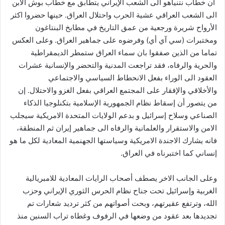
ان خطاب نتنياهو الى الشعب الإيراني يتطابق مع خطاب بوش الابن
الى الشعب العراقي عشية الحرب واحتلال العراق. حينها حضروا اكثر
الأرواح شريرة ورجعية من عمق التاريخ في مطابخ البنتاغون
ومختبرات (سي آي أي) وفرضوه على جماهير العراق. وعلى العكس
تماما من الذين صفقوا بان سماء العراق ستمطر الديمقراطية
والحرية والرفاه، فقد تراجعت المدنية والتحضر والإنسانية عشرات
العقود الى الوراء بفعل الانحطاط السياسي والاجتماعي
والأخلاقي والإفقار على المجتمع العراقي بفعل الغزو والاحتلال. إن
من يتصور أن إسقاط نظام الجمهورية الإسلامية بتكنلوجيا الذكاء
الصناعي وسلاح إسرائيل و بدعم الولايات المتحدة الامريكية سيجلب
الامن والاستقرار والعلمانية والرفاه الى جماهير إيران ثم المنطقة،
فانه يشارك الاجندة الامريكية وسياستها الجهنمية المعادية لكل ما هو
إنساني كما اختبرناه في العراق.
وعلى الجانب الاخر يصطف أصحاب الرايات المعادية للامبريالية
الغربية وإسرائيل تحت جناح نظام الحرس الثوري الإيراني وحزب
الله، وترتفع عقيرتهم، وبحت أصواتهم من كثر ترديد شعارات تم
تجديدها بعد عقود من وضعها في الرفوف وغطاه تراب السنين منذ