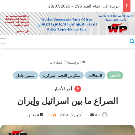
جريدة الى الامام العدد 296 – 28/07/2026
بحث عن
ا
الرئيسية
/
المقالات
الأخبار
المقالات
سكرتير اللجنة المركزية
سمير عادل
أخر الأخبار
الصراع ما بين اسرائيل وإيران
أرسل
AB
أكتوبر 8, 2024
59
4 دقائق
بريدا
إلكترونيا