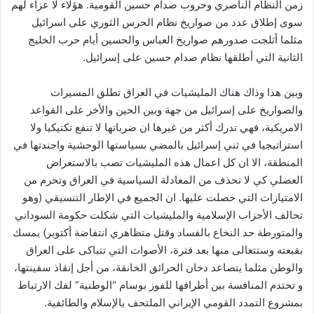
زمن النظام الناصري وحروب صدام حسين القومية. هؤلاء لا عزاء لهم
سوى إطلاق عدد من صواريخ نظام الحرس الثوري على اسرائيل
مثلما أثلجت صدورهم صواريخ العباس والحسين أيام حرب الخليج
الثانية التي أطلقها نظام صدام حسين على إسرائيل.
وبين هذا وذاك هناك المليشيات في العراق تطلق المسيرات
والصواريخ على إسرائيل من جهة وبين الحين والأخر على القواعد
الامريكية، فهي تدرك أكثر من غيرها ان ضرباتها لا تنفع تكتيكيا ولا
استراتيجيا في ثني إسرائيل بالمضي بسياستها الوحشية واجندتها في
المنطقة، الا ان كل اعمال هذه المليشيات تصب بالاستعراض
العضلي كي لا تحذف من المعادلة السياسية في العراق وتحرم من
الامتيازات التي حصلت عليها. ان الجميع في الإطار التنسيقي (وهو
تحالف الأحزاب الإسلامية والمليشيات التي شكلت حكومة السوداني
والمتورطة حد النخاع بالفساد وقتل متظاهري انتفاضة أكتوبر) يمسك
بقبعته وستتعالى منها بعد فترة، الأصوات التي تتباكى على العراق
والوطن مثلما يتصاعد دخان الحرائق الخانقة، من أجل إنقاذ سفينتها،
و تحتدم المنافسة بين أطرافها للفوز بوسام “الوطنية” لفك الارتباط
بمشروع التمدد القومي الإيراني الملتحف بالإسلام والطائفية.