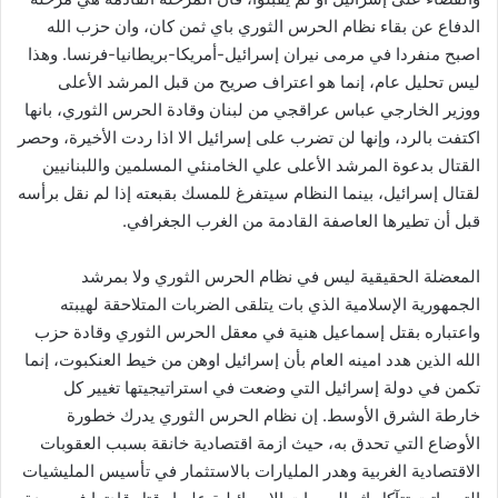
الدفاع عن بقاء نظام الحرس الثوري باي ثمن كان، وان حزب الله
اصبح منفردا في مرمى نيران إسرائيل-أمريكا-بريطانيا-فرنسا. وهذا
ليس تحليل عام، إنما هو اعتراف صريح من قبل المرشد الأعلى
ووزير الخارجي عباس عراقجي من لبنان وقادة الحرس الثوري، بانها
اكتفت بالرد، وإنها لن تضرب على إسرائيل الا اذا ردت الأخيرة، وحصر
القتال بدعوة المرشد الأعلى علي الخامنئي المسلمين واللبنانيين
لقتال إسرائيل، بينما النظام سيتفرغ للمسك بقبعته إذا لم نقل برأسه
قبل أن تطيرها العاصفة القادمة من الغرب الجغرافي.
المعضلة الحقيقية ليس في نظام الحرس الثوري ولا بمرشد
الجمهورية الإسلامية الذي بات يتلقى الضربات المتلاحقة لهيبته
واعتباره بقتل إسماعيل هنية في معقل الحرس الثوري وقادة حزب
الله الذين هدد امينه العام بأن إسرائيل اوهن من خيط العنكبوت، إنما
تكمن في دولة إسرائيل التي وضعت في استراتيجيتها تغيير كل
خارطة الشرق الأوسط. إن نظام الحرس الثوري يدرك خطورة
الأوضاع التي تحدق به، حيث ازمة اقتصادية خانقة بسبب العقوبات
الاقتصادية الغربية وهدر المليارات بالاستثمار في تأسيس المليشيات