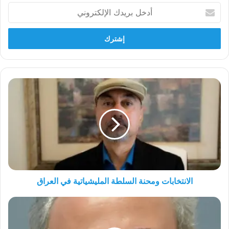
أدخل
بريدك
الإلكتروني
الانتخابات
ومحنة
السلطة
المليشياتية
في
العراق
الانتخابات ومحنة السلطة المليشياتية في العراق
غزة
وتنامي
وعي