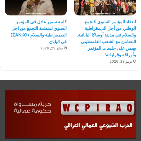
انعقاد المؤتمر السنوي للتجمع
كلمة سمير عادل في المؤتمر
الوطني من أجل الديمقراطية
السنوي لمنظمة التجمع من اجل
والسلام في مدينة أوساكا اليابانية.
الديمقراطية والسلام (ZANKO)
التضامن مع الشعب الفلسطيني
في اليابان
يهيمن على جلسات المؤتمر
يوليو 29, 2026
وأوراقه وقراراته!
يوليو 29, 2026