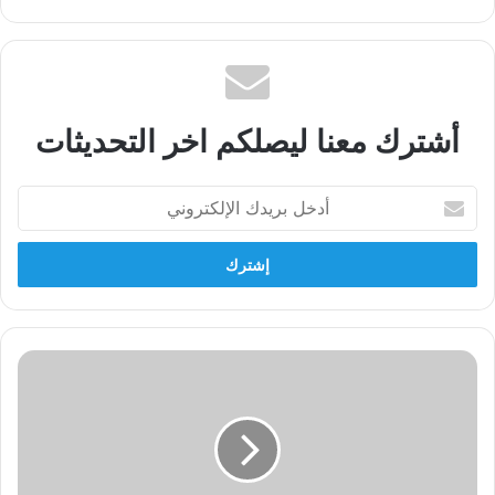
الويب
أشترك معنا ليصلكم اخر التحديثات
أدخل
بريدك
الإلكتروني
سر
التزامن
بين
حملة
التيار
الصدري