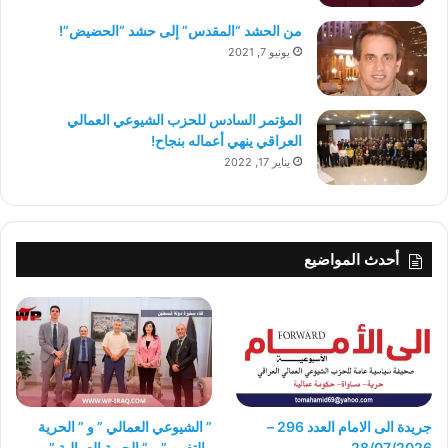
من الحشد “المقدس” إلى حشد “الحضيض”!
يونيو 7, 2021
المؤتمر السادس للحزب الشيوعي العمالي
العراقي ينهي أعماله بنجاح!
يناير 17, 2022
أحدث المواضيع
جريدة الى الامام العدد 296 –
” الشيوعي العمالي ” و ” الحرية
28/07/2026
والتغيير ” و ” الجبهة العمالية ”