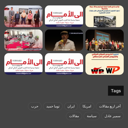
Tags
أخر اربع مقالات
امريكا
ايران
توما حميد
حرب
سمير عادل
سياسة
مقالات