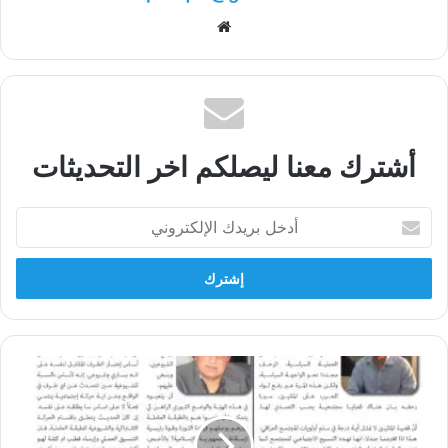
موقع
الويب
أشترك معنا ليصلكم اخر التحديثات
أدخل
بريدك
الإلكتروني
الى
الامام
العدد
144