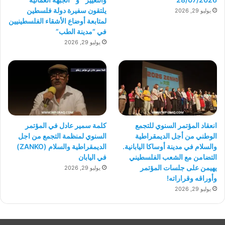
يلتقون سفيرة دولة فلسطين
يوليو 29, 2026
لمتابعة أوضاع الأشقاء الفلسطينيين
في “مدينة الطب”
يوليو 29, 2026
انعقاد المؤتمر السنوي للتجمع
كلمة سمير عادل في المؤتمر
الوطني من أجل الديمقراطية
السنوي لمنظمة التجمع من اجل
والسلام في مدينة أوساكا اليابانية.
الديمقراطية والسلام (ZANKO)
التضامن مع الشعب الفلسطيني
في اليابان
يهيمن على جلسات المؤتمر
يوليو 29, 2026
وأوراقه وقراراته!
يوليو 29, 2026