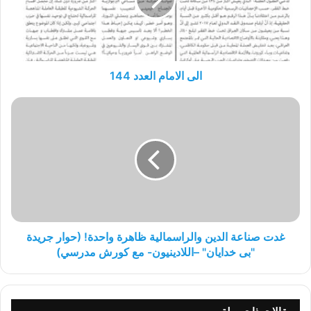
الى الامام العدد 144
غدت
صناعة
الدين
والراسمالية
ظاهرة
واحدة!
(حوار
جريدة
"بى
خدايان"
غدت صناعة الدين والراسمالية ظاهرة واحدة! (حوار جريدة
–
"بى خدايان" –اللادينيون- مع كورش مدرسي)
اللادينيون-
مع
كورش
مدرسي)