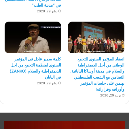
في “مدينة الطب”
يوليو 29, 2026
انعقاد المؤتمر السنوي للتجمع
كلمة سمير عادل في المؤتمر
الوطني من أجل الديمقراطية
السنوي لمنظمة التجمع من اجل
والسلام في مدينة أوساكا اليابانية.
الديمقراطية والسلام (ZANKO)
التضامن مع الشعب الفلسطيني
في اليابان
يهيمن على جلسات المؤتمر
يوليو 29, 2026
وأوراقه وقراراته!
يوليو 29, 2026