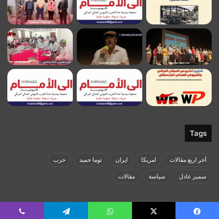
Tags
أخر اربع مقالات
امريكا
ايران
توما حميد
حرب
سمير عادل
سياسة
مقالات