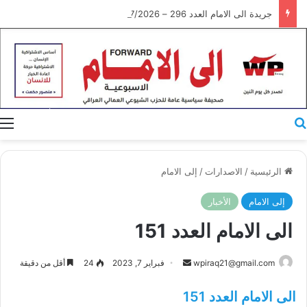
جريدة الى الامام العدد 296 – 28/07/2026
بحث عن
ا
الرئيسية
/
الاصدارات
/
إلى الامام
إلى الامام
الأخبار
الى الامام العدد 151
أرسل
wpiraq21@gmail.com
فبراير 7, 2023
24
أقل من دقيقة
بريدا
الى الامام العدد 151
إلكترونيا