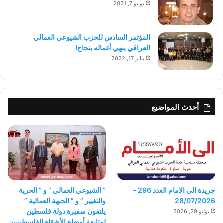
يونيو 7, 2021
المؤتمر السادس للحزب الشيوعي العمالي
العراقي ينهي أعماله بنجاح!
يناير 17, 2022
أحدث المواضيع
جريدة الى الامام العدد 296 –
” الشيوعي العمالي ” و ” الحرية
28/07/2026
والتغيير ” و ” الجبهة العمالية ”
يلتقون سفيرة دولة فلسطين
يوليو 29, 2026
لمتابعة أوضاع الأشقاء الفلسطينيين