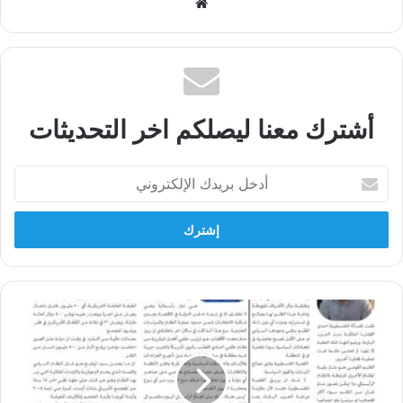
موقع
الويب
أشترك معنا ليصلكم اخر التحديثات
أدخل
بريدك
الإلكتروني
الى
الامام
العدد
165