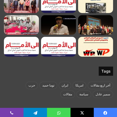
Tags
أخر اربع مقالات
امريكا
ايران
توما حميد
حرب
سمير عادل
سياسة
مقالات