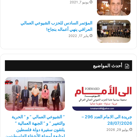
يونيو 7, 2021
المؤتمر السادس للحزب الشيوعي العمالي
العراقي ينهي أعماله بنجاح!
يناير 17, 2022
أحدث المواضيع
جريدة الى الامام العدد 296 –
” الشيوعي العمالي ” و ” الحرية
28/07/2026
والتغيير ” و ” الجبهة العمالية ”
يلتقون سفيرة دولة فلسطين
يوليو 29, 2026
لمتابعة أوضاع الأشقاء الفلسطينيين