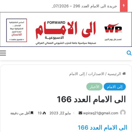
جريدة الى الامام العدد 296 – 28/07/2026
بحث عن
ا
الرئيسية
/
الاصدارات
/
إلى الامام
إلى الامام
الأخبار
الى الامام العدد 166
أرسل
wpiraq21@gmail.com
مايو 22, 2023
19
أقل من دقيقة
بريدا
الى الامام العدد 166
إلكترونيا