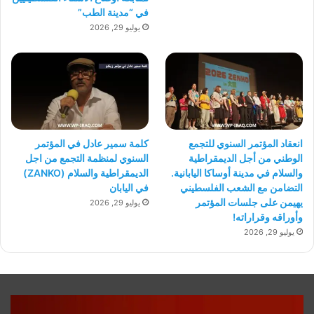
في “مدينة الطب”
يوليو 29, 2026
انعقاد المؤتمر السنوي للتجمع
كلمة سمير عادل في المؤتمر
الوطني من أجل الديمقراطية
السنوي لمنظمة التجمع من اجل
والسلام في مدينة أوساكا اليابانية.
الديمقراطية والسلام (ZANKO)
التضامن مع الشعب الفلسطيني
في اليابان
يهيمن على جلسات المؤتمر
يوليو 29, 2026
وأوراقه وقراراته!
يوليو 29, 2026