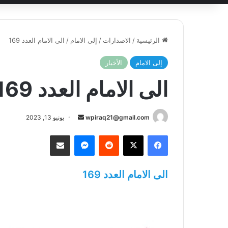
الرئيسية
/
الاصدارات
/
إلى الامام
/
الى الامام العدد 169
إلى الامام
الأخبار
الى الامام العدد 169
أرسل
wpiraq21@gmail.com
يونيو 13, 2023
بريدا
فيسبوك
‫X
ماسنجر
مشاركة عبر البريد
إلكترونيا
الى الامام العدد 169