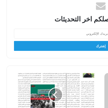
لكم اخر التحديثات
الى
الامام
العدد
170