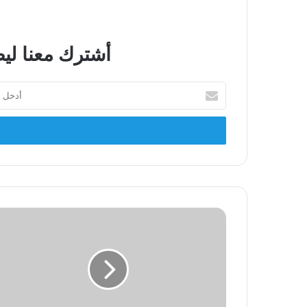
أشترك معنا ليص
أدخل
بريدك
الإلكتروني
منصور
حكمت
والنزعة
القومية!