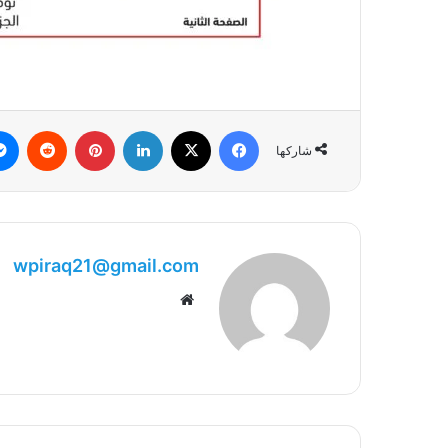
فيسبوك
‫X
لينكدإن
بينتيريست
شاركها
wpiraq21@gmail.com
موقع
الويب