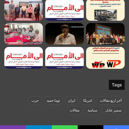
Tags
أخر اربع مقالات
امريكا
ايران
توما حميد
حرب
سمير عادل
سياسة
مقالات