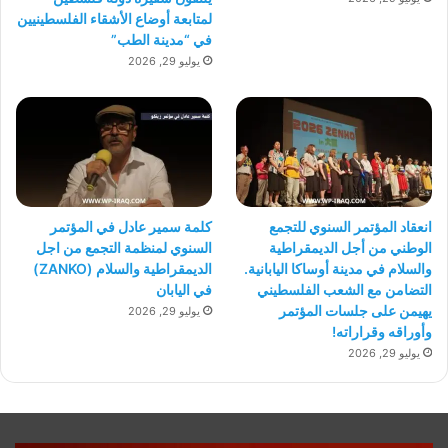
لمتابعة أوضاع الأشقاء الفلسطينيين
في “مدينة الطب”
يوليو 29, 2026
انعقاد المؤتمر السنوي للتجمع
كلمة سمير عادل في المؤتمر
الوطني من أجل الديمقراطية
السنوي لمنظمة التجمع من اجل
والسلام في مدينة أوساكا اليابانية.
الديمقراطية والسلام (ZANKO)
التضامن مع الشعب الفلسطيني
في اليابان
يهيمن على جلسات المؤتمر
يوليو 29, 2026
وأوراقه وقراراته!
يوليو 29, 2026