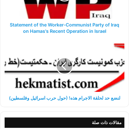
of
Iraq
on
Hamas's
Statement of the Worker-Communist Party of Iraq
Recent
on Hamas's Recent Operation in Israel
Operation
in
لنضع
Israel
حد
لحلقة
الاجرام
هذه!
(حول
حرب
اسرائيل
وفلسطين)
لنضع حد لحلقة الاجرام هذه! (حول حرب اسرائيل وفلسطين)
مقالات ذات صلة