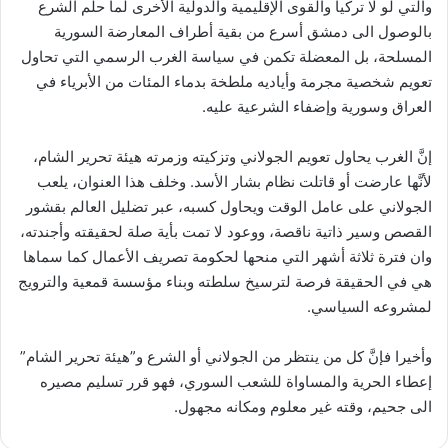
والتي لو لا تركيا والقوى الإقليمية والدولية الأخرى لما حلم الشرع
بالوصول الى دمشق أسرع من بقية أطراف المعارضة السورية
المسلحة، بل المعضلة تكمن في سياسة الغرب الرسمي التي تحاول
تعويم شخصية مجرمة وأياديه ملطخة بدماء المئات من الأبرياء في
العراق وسورية وإضفاء الشرعية عليه.
إنَّ الغرب يحاول تعويم الجولاني وتزكيته وزمرته هيئة تحرير الشام،
لأنَّها عارضت أو قاتلت نظام بشار الأسد. وخلف هذا العنوان، يلعب
الجولاني على عامل الوقت ويحاول كسبه، عبر تضليل العالم بقشور
القصص وسير ذاتية ناقصة، ووعود لا تمت بأية صلة لحقيقته وأجندته،
وان فترة ثلاثة أشهر التي منحها لحكومة تصريف الأعمال كما سماها
هي في الحقيقة فرصة لترسيخ سلطته وبناء مؤسسة قمعية والترويج
لمشروعه السياسي.
وأخيرا فإنَّ كل من ينتظر من الجولاني أو الشرع و”هيئة تحرير الشام”
إعطاء الحرية والمساواة للشعب السوري، فهو قرر تسليم مصيره
الى جحيم، وقته غير معلوم ومكانه مجهول.