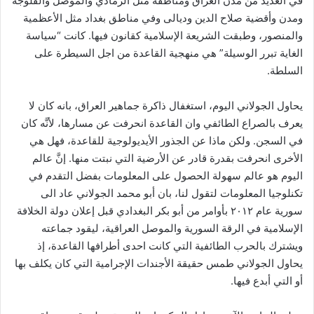
في العديد من مدن العراق ومناطقه مثل الرمادي والموصل والفلوجة
ومدن وأقضية صلاح الدين وديالى وفي مناطق بغداد مثل الأعظمية
والمنصور، وطبقت الشريعة الإسلامية كقانون فيها. كانت “سياسة
الغاية تبرر الوسيلة” هي منهجية القاعدة من اجل السيطرة على
السلطة.
يحاول الجولاني اليوم، استغفال ذاكرة جماهير العراق، بانه كان لا
يعرف بالصراع الطائفي وان القاعدة انحرفت عن مسارها، لأنَّه كان
في السجن. ولكن ماذا عن الجذور الأيديولوجية للقاعدة، فهل هي
الأخرى انحرفت بقدرة قادر عن الأرضية التي نبتت منها. إنَّ عالم
اليوم هو عالم سهولة الحصول على المعلومات بفضل التقدم في
تكنلوجيا المعلومات لتقول لنا، بان أبو محمد الجولاني عاد الى
سورية عام ٢٠١٢ بأوامر من أبو بكر البغدادي قبل إعلان دولة الخلافة
الإسلامية في الرقة السورية والموصل العراقية، ليقود جماعته
ويشترك بالحرب الطائفية التي كانت احدى أطرافها القاعدة، إذ
يحاول الجولاني طمس حقيقة الأجندات الإجرامية التي كان يكلف بها
أو التي أبدع فيها.