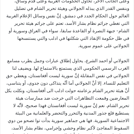
وعلى الجانب الآخر، تحاول الحكومات الغربية وعلى قدم وساق،
وبنفس القدر الذي يبذله الجولاني وهيئة تحرير الشام في تضليل
العالم حول الحكام الجدد في دمشق. إنَّ نفس وسائل الإعلام الغربية
التي تغطي جرائم نظام بشار الأسد، تعتم على جرائم هيئة تحرير
الشام- جبهة النصرة أو القاعدة سابقا، سواء في العراق وسورية أو
في ظل حكومة الإنقاذ التي شكلتها في ادلب والتي يستنسخها
الجولاني على عموم سورية.
الجولاني أو احمد الشرع، يحاول إطلاق عبارات وجمل يطرب مسامع
الغرب الرسمي الحكومي الذي يستمتع بالاستماع لها. ويضيف لنا
الجولاني في نفس المقابلة إنَّ سورية ليست أفغانستان، ويعطي حق
التعليم للنساء. إلا أنَّ الجولاني أما أنَّه يتذاكى دون جدوى، أو يتناسى،
أنَّ هيئة تحرير الشام بزعامته حولت ادلب الى أفغانستان، ونكلت بكل
المعارضين وقمعت التظاهرات التي خرجت ضد ممارسات هيئة
تحرير الشام. نعم إنَّ سورية ليست أفغانستان فهذا صحيح، لأنَّه لا
يستطيع قلع جذور المدنية والتحرر والتحضر والعلمانية من البيئة
الاجتماعية السورية. فها هي جماهير سورية بدأت توا تصحو من دوي
السقوط المفاجئ لأكبر نظام وحشي وإجرامي، نظام بشار الأسد،