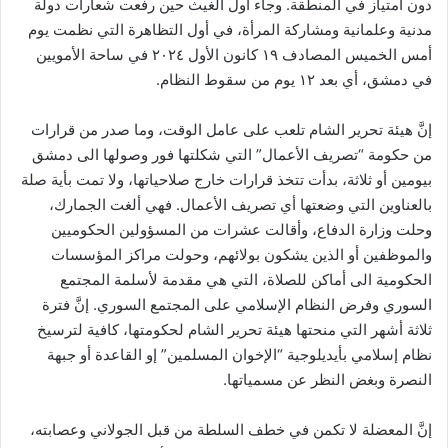
دون امتياز في المنطقة. وجاء أول الغيث حين رفعت شعارات دولة
مدنية وعلمانية ومشاركة المرأة، في أول التظاهرة التي نظمت يوم
أمس الخميس المصادف ١٩ كانون الأول ٢٠٢٤ في ساحة الأمويين
في دمشق، أي بعد ١٢ يوم من سقوط النظام.
إنَّ هيئة تحرير الشام تلعب على عامل الوقت، وما صدر من قرارات
من حكومة “تصريف الأعمال” التي شكلتها فور وصولها الى دمشق
بيومين أو ثلاثة، بدأت تتخذ قرارات خارج صلاحياتها، ولا تمت بأية صلة
بالعناوين التي وضعتها أي تصريف الأعمال. فهي ألغت الجمارك،
وحلت وزارة الدفاع، وأقالت عشرات من المسؤولين الحكوميين
والموظفين أو الذين يشكون بولائهم، وحولت مراكز المؤسسات
الحكومية الى أماكن للصلاة، التي هي مقدمة لأسلمة المجتمع
السوري وفرض النظام الإسلامي على المجتمع السوري. إنَّ فترة
ثلاثة أشهر التي منحتها هيئة تحرير الشام لحكومتها، كافية لترسيخ
نظام إسلامي بأيديلوجية “الإخوان المسلمين” إو القاعدة أو جبهة
النصرة وبغض النظر عن مسمياتها.
إنَّ المعضلة لا تكمن في خطف السلطة من قبل الجولاني وعصابته،