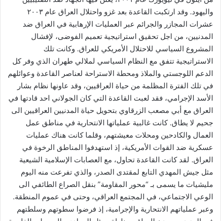
واليهود. وقد ارتكبت القاعدة بعد غزو واحتلال العراق عام ٢٠٠٣
عشرات المجازر والجرائم عبر العمليات الإرهابية في العراق ضد
المدنيين، من اجل تحقيق استراتيجية تعميم الفوضى، لإفشال
المشروع السياسي للاحتلال الأمريكي للعراق. وكانت تلك
الاستراتيجية تتفق مع النظام السياسي لملالي طهران الذي وفر كل
الدعم اللوجستي والملاذ ومحطة الاستراحة لعناصر القاعدة وعوائلهم
في تلك الفترة المظلمة من حياة العراقيين، وقد عاونها نظام بشار
الأسد الإجرامي، فقد لعبت القاعدة التي كان الجولاني احد قادتها في
العراق مع أبي مصعب الزرقاوي بتحويل حياة المدنيين العراقيين الى
جحيم لا يطاق. كانت غالبية عملياتها الانتحارية في مناطق عمل
العمال والكادحين ومحلات معيشتهم، وقلما كانت هناك عمليات
عسكرية ضد القوات الأمريكية، إذ استهدفوا المناطق الرخوة في
العراق. لقد كانت القاعدة تحاول، مع العصابات الإسلامية الشيعية
مثل جيش المهدي التابع لمقتدى الصدر، والذي تفرعت منه اليوم
مليشيات ما يسمى بـ “محور المقاومة” بنقل الصراع الطائفي الى
الوعي الاجتماعي، في المجتمع العراقي، وحتى في عموم المنطقة.
وعبر عملياتهم الانتحارية والإجرامية، إذ فرضوا سطوتهم وسلطتهم