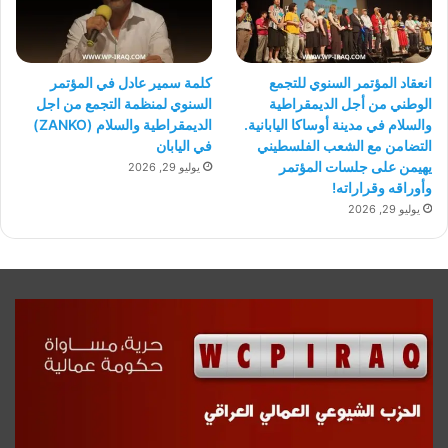
انعقاد المؤتمر السنوي للتجمع
كلمة سمير عادل في المؤتمر
الوطني من أجل الديمقراطية
السنوي لمنظمة التجمع من اجل
والسلام في مدينة أوساكا اليابانية.
الديمقراطية والسلام (ZANKO)
التضامن مع الشعب الفلسطيني
في اليابان
يهيمن على جلسات المؤتمر
يوليو 29, 2026
وأوراقه وقراراته!
يوليو 29, 2026