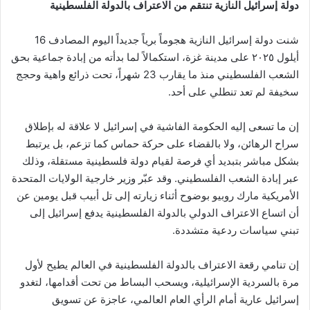
دولة إسرائيل النازية تنتقم من الاعتراف بالدولة الفلسطينية
إلكترونيا
شنت دولة إسرائيل النازية هجوماً برياً جديداً اليوم المصادف 16
أيلول ٢٠٢٥ على مدينة غزة، استكمالاً لما بدأته من إبادة جماعية بحق
الشعب الفلسطيني منذ ما يقارب 23 شهراً، تحت ذرائع واهية وحجج
سخيفة لم تعد تنطلي على أحد.
إن ما تسعى إليه الحكومة الفاشية في إسرائيل لا علاقة له بإطلاق
سراح الرهائن، ولا بالقضاء على حركة حماس كما تزعم، بل يرتبط
بشكل مباشر بتبديد أي فرصة لقيام دولة فلسطينية مستقلة، وذلك
عبر إبادة الشعب الفلسطيني. وقد عبّر وزير خارجية الولايات المتحدة
الأمريكية مارك روبيو بوضوح أثناء زيارته إلى تل أبيب قبل يومين عن
أن اتساع الاعتراف الدولي بالدولة الفلسطينية يدفع إسرائيل إلى
تبني سياسات ردعية متشددة.
إن تنامي رقعة الاعتراف بالدولة الفلسطينية في العالم يطيح لأول
مرة بالسردية الإسرائيلية، ويسحب البساط من تحت أقدامها، لتغدو
إسرائيل عارية أمام الرأي العام العالمي، عاجزة عن تسويق