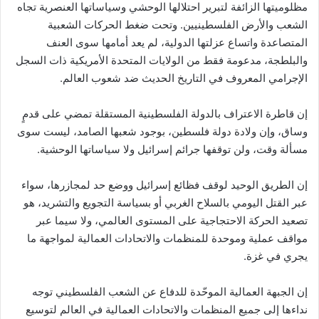
مظلوميتها الزائفة لتبرير احتلالها الوحشي وسياساتها العنصرية تجاه
الشعب والأرض الفلسطينيين. وتحت ضغط الحركات الشعبية
المتصاعدة واتساع عزلتها الدولية، لم يعد أمامها سوى العنف
والبلطجة، مدعومة فقط من الولايات المتحدة الأمريكية ذات السجل
الإجرامي المعروف في التاريخ الحديث ضد شعوب العالم.
إن قاطرة الاعتراف بالدولة الفلسطينية المستقلة تمضي على قدمٍ
وساق، وإن ولادة دولة فلسطين، بوجود شعبها الصامد، ليست سوى
مسألة وقت، ولن توقفها جرائم إسرائيل ولا سياساتها الوحشية.
إن الطريق الوحيد لوقف فظائع إسرائيل ووضع حد لمجازرها، سواء
عبر القتل اليومي بالسلاح الغربي أو بسياسة التجويع والتشريد، هو
تصعيد الحركة الاحتجاجية على المستوى العالمي، ولا سيما عبر
مواقف عملية وموحدة للمنظمات والاتحادات العمالية لمواجهة ما
يجري في غزة.
إن الجبهة العمالية الموحّدة للدفاع عن الشعب الفلسطيني توجه
نداءها إلى جميع المنظمات والاتحادات العمالية في العالم لتوسيع