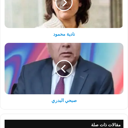
نادية محمود
صبحي
البدري
صبحي البدري
مقالات ذات صلة