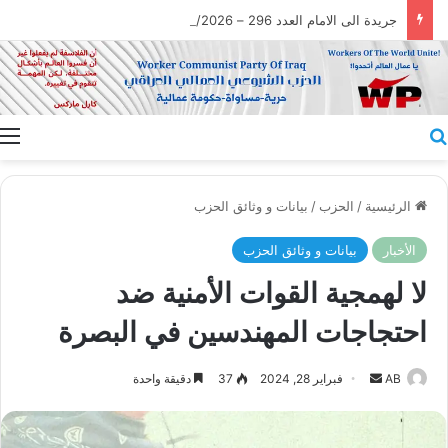
جريدة الى الامام العدد 296 – 28/07/2026
بحث عن
ا
الرئيسية
/
الحزب
/
بيانات و وثائق الحزب
الأخبار
بيانات و وثائق الحزب
لا لهمجية القوات الأمنية ضد
احتجاجات المهندسين في البصرة
أرسل
AB
فبراير 28, 2024
37
دقيقة واحدة
بريدا
إلكترونيا