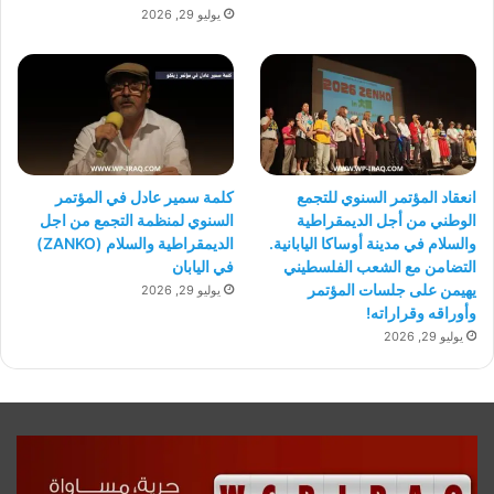
يوليو 29, 2026
انعقاد المؤتمر السنوي للتجمع
كلمة سمير عادل في المؤتمر
الوطني من أجل الديمقراطية
السنوي لمنظمة التجمع من اجل
والسلام في مدينة أوساكا اليابانية.
الديمقراطية والسلام (ZANKO)
التضامن مع الشعب الفلسطيني
في اليابان
يهيمن على جلسات المؤتمر
يوليو 29, 2026
وأوراقه وقراراته!
يوليو 29, 2026