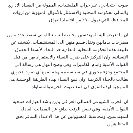
صوت احتجاجي، عبر حراب المليشيات، الممولة من الفساد الإداري
والمالي لحكومته المحلية والاستئثار بالأموال المنهوبة من ثروات
المحافظة التي تمول ٩٠٪ من اقتصاد العراق.
ان ما تعرض اليه المهندسين وخاصة النساء اللواتي سقط عدد منهن
مضرجات بدمائهن ونقل قسم منهن الى المستشفيات، يكشف عن
طبيعة هذه الحكومة المحلية المعادية حد النخاع لأبسط الحقوق
الإنسانية. وان التركيز على ضرب النساء والاستفراد بهن من قبل
القوات الأمنية وامام الكاميرات وفي وضح النهار هي رسالة الى
المجتمع وجزء محوري في سياسة ممنهجة لقمع أي صوت تحرري
يطالب بالحياة الكريمة. وان قمع النساء بهذه الطريقة الوحشية هي
المنهجية لهذه القوى في قمع صوت الحرية والمساواة.
ان الحزب الشيوعي العمالي العراقي يدين بأشد العبارات همجية
القوات الأمنية، وفي نفس الوقت يدافع عن المطالب العادلة
للمهندسين، ومحاسبة المسؤولين عن هذا الاعتداء السافر بحق
المتظاهرين.