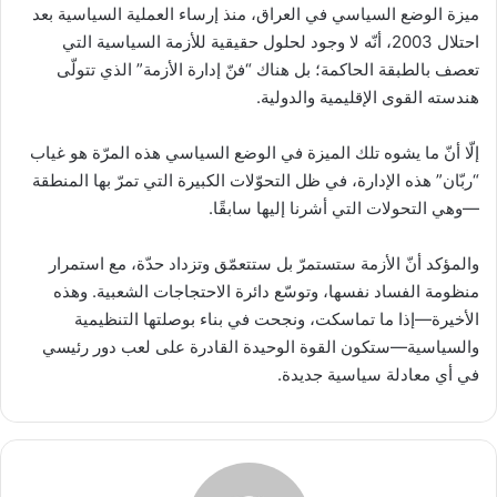
ميزة الوضع السياسي في العراق، منذ إرساء العملية السياسية بعد
احتلال 2003، أنّه لا وجود لحلول حقيقية للأزمة السياسية التي
تعصف بالطبقة الحاكمة؛ بل هناك “فنّ إدارة الأزمة” الذي تتولّى
هندسته القوى الإقليمية والدولية.
إلّا أنّ ما يشوه تلك الميزة في الوضع السياسي هذه المرّة هو غياب
“ربّان” هذه الإدارة، في ظل التحوّلات الكبيرة التي تمرّ بها المنطقة
—وهي التحولات التي أشرنا إليها سابقًا.
والمؤكد أنّ الأزمة ستستمرّ بل ستتعمّق وتزداد حدّة، مع استمرار
منظومة الفساد نفسها، وتوسّع دائرة الاحتجاجات الشعبية. وهذه
الأخيرة—إذا ما تماسكت، ونجحت في بناء بوصلتها التنظيمية
والسياسية—ستكون القوة الوحيدة القادرة على لعب دور رئيسي
في أي معادلة سياسية جديدة.