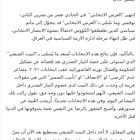
انتهى “العرس الانتخابي” في الحادي عشر من تشرين الثاني-
نوفمبر. وما سُمّي بـ”العرس الانتخابي” قد يتحوّل إلى مأتم
سياسي للذين طقطقوا الكؤوس احتفالًا بنشوة الانتصار الانتخابي،
في ظل انتهاء مرحلة ادارة الازمة السياسية في العراق.
بالتأكيد، فإن نتائج هذه الانتخابات تُسعد ما يُسمّى بـ”البيت الشيعي”
الذي استولى على حصة التيار الصدري بعد إقصائه عن تشكيل
الحكومة وإفشال ثورته العاشورائية عقب انتخابات ٢٠٢١. مشاعر
عدم “الرضى” او “الانصاف” او “تأنيب الضمير” التي هي مقولات
غريبة ان وجدت عن ذلك البيت لدى خصوم التيار الصدري داخل
البيت الشيعي، لأنهم استحوذوا عليها دون وجه حق، نقول زالت تلك
المشاعر اليوم. وفي هذه الانتخابات تحديدًا، أُزيحت الغُمة عن
صدورهم، وأصبح الشعور بالرضا عن النفس نعمة يتذوقونها في الدنيا
قبل الآخرة.
وفي المقابل، لا أحد داخل البيت الشيعي يستطيع بعد الآن أن يمنّ
على محمد شياع السوداني رئيس حكومة تصريف الاعمال الحالية،