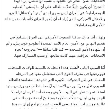
الانتخابات بغضّ النظر عن نتائجها. بالنسبة لواشنطن، يُراد لهذا
“النجاح” أن يكون دليلًا تقدّمه للعالم على أن ما يُسمّى “العملية
الديمقراطية” في العراق ليس سوى إحدى “مِنَن” و”فضائل” الغزو
والاحتلال الأميركي، الذي يُراد له أن يُظهر العراق كأنه بات ضمن خانة
“الأمم الديمقراطية”.
ولهذا رأينا مارك سافيا المبعوث الأمريكي الى العراق يتسابق في
تقديم التهاني مع الأمين العام للأمم المتحدة أنطونيو غوتيريش، رغم
أن شهادة الأمم المتحدة — كما قلنا سابقًا —” مجروحة” تجاه
الانتخابات العراقية، مهما كانت نتائجها أو نسب المشاركة فيها.
أمّا السبب الثاني لأهمية هذه الانتخابات بالنسبة للولايات المتحدة،
فهو رغبتها في معرفة القوى التي ستتعامل معها في المرحلة
المقبلة، في ظل التحولات الكبيرة التي تشهدها المنطقة: فالنظام
السوري تغيّر جذريًا، ورحل الأسد ليحلّ محله نظام آخر، ورئيس جديد
استقبلته واشنطن في البيت الأبيض بوصفه أحد “فرسان ترامب”
الجدد. وفي لبنان، تشكّلت حكومة بعد قصّ أجنحة حزب الله في
غالبية مؤسسات الدولة. وفي الوقت نفسه، تتراجع إيران بصورة