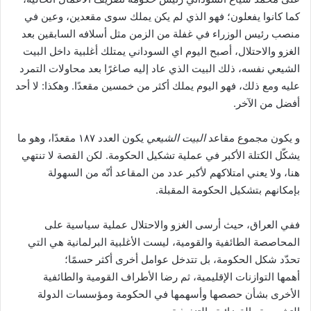
كما كانوا يفعلون؛ فهو الذي لم يكن يملك سوى مقعدين، وعين في
منصب رئيس الوزراء في غفلة من الزمن مثل أسلافه السابقين بعد
الغزو والاحتلال، أصبح اليوم اي السوداني يمتلك أغلبية داخل البيت
الشيعي نفسه، ذلك البيت الذي عاد إليه صاغرًا بعد محاولات التمرد
عليه ومع ذلك، فهو اليوم يملك أكثر من خمسين مقعدًا. وهكذا: لا أحد
أفضل من الآخر.
و يكون مجموع مقاعد
البيت الشيعي
يكون العدد ١٨٧ مقعدًا، وهو ما
يشكّل الكتلة الأكبر في عملية تشكيل الحكومة. لكن القصة لا تنتهي
هنا، ولا يعني امتلاكهم لأكبر عدد من المقاعد أنّه من السهولة
بإمكانهم بتشكيل الحكومة المقبلة.
ففي العراق، حيث أرسى الغزو والاحتلال عملية سياسية على
المحاصصة الطائفية والقومية، ليست الأغلبية البرلمانية هي التي
تحدّد شكل الحكومة، بل تتدخل عوامل أخرى أكثر حسمًا؛
أهمها التوازنات الإقليمية، ثم رضا الأطراف القومية والطائفية
الأخرى بشأن حصصها وأسهمها في الحكومة ومؤسسات الدولة