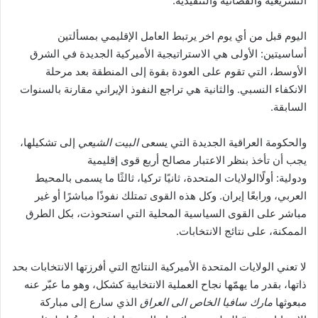
التشريعية والقضائية والتنفيذية.
اليوم قبل من أي يوم اخر يرتبط العامل الإقليمي بمسألتين
أساسيتين: الأولى هي الاستراتيجية الأميركية الجديدة في الشرق
الأوسط، التي تقوم على العودة بقوة إلى المنطقة بعد مرحلة
الانكفاء النسبي. والثانية هي تراجع النفوذ الإيراني مقارنة بالسنوات
السابقة.
والحكومة العراقية الجديدة التي يسعى
البيت الشيعي
إلى تشكيلها،
يجب أن تأخذ بنظر الاعتبار مصالح أربع قوى إقليمية
ودولية: أولًاالولايات المتحدة، ثانيًا تركيا، ثالثًا ما يسمى بالمحيط
العربي، ورابعًا إيران. وكل هذه القوى تمتلك نفوذًا مباشرًا أو غير
مباشر على القوى السياسية المحلية التي استحوذت، بكل الطرق
الممكنة، على نتائج الانتخابات.
لا تعني الولايات المتحدة الأميركية النتائج التي أفرزتها الانتخابات بحد
ذاتها، بقدر ما يهمّها نجاح العملية الانتخابية كشكل، وهو ما عبّر عنه
مبعوثها
مارك سافيا الخاص الى العراق
الذي سارع إلى مباركة