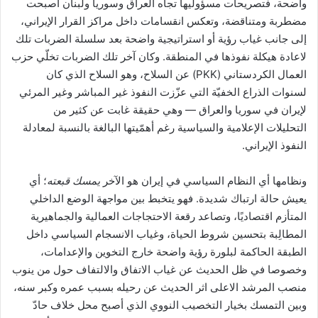
واضحة، فتصريحات مسؤوليها تجاه العراق وسوريا ولبنان أصبحت
مضطربة ومتناقضة، وتعكس انقسامات داخل مراكز القرار الإيراني،
إلى جانب غياب رؤية أو استراتيجية واضحة بعد سلسلة الضربات تلك
لاعادة هيكلة نفوذها في المنطقة. وكان آخر تلك الضربات تخلّي حزب
العمال الكردستاني (PKK) عن السلاح، وهو السلاح الذي كان
لسنوات الذراع الخفيّة التي عزّزت النفوذ غير المباشر وغير المرئي
لإيران في سوريا والعراق — وهي حقيقة غابت عن كثير من
التحليلات الإعلامية والسياسية رغم أهمّيتها البالغة بالنسبة لمعادلة
النفوذ الإيراني.
ونظامها أي النظام السياسي في إيران هو الآخر
يمسك قبعته
؛ أي
يعيش حالة ارتباك شديدة. فهو يتخبط بين مواجهة الوضع الداخلي
المتأزم اقتصاديًا، وتصاعد رقعة الاحتجاجات العمالية والجماهيرية
المطالِبة بتحسين شروط الحياة، وغياب الانسجام السياسي داخل
الطبقة الحاكمة لبلورة رؤية واضحة خارج التخوين والإعدامات،
وخصوصا في ظل الحديث عن غياب الاتفاق والالتفاف حول من ينوب
منصب المرشد الاعلى اثر الحديث عن رحيله بسبب عمره وكبر سنه،
وبين التمسك بخيار التخصيب النووي الذي أصبح محل خلاف حادّ