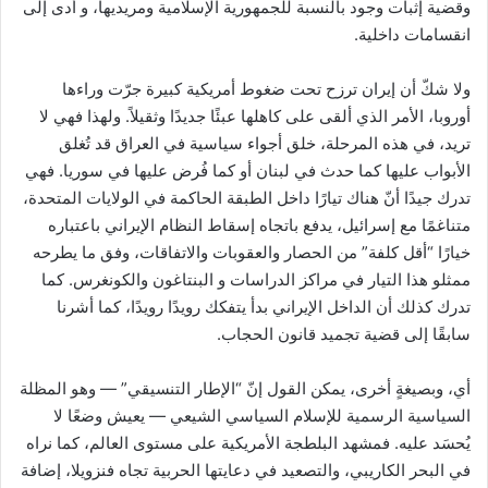
وقضية إثبات وجود بالنسبة للجمهورية الإسلامية ومريديها، و أدى إلى
انقسامات داخلية.
ولا شكّ أن إيران ترزح تحت ضغوط أمريكية كبيرة جرّت وراءها
أوروبا، الأمر الذي ألقى على كاهلها عبئًا جديدًا وثقيلاً. ولهذا فهي لا
تريد، في هذه المرحلة، خلق أجواء سياسية في العراق قد تُغلق
الأبواب عليها كما حدث في لبنان أو كما فُرض عليها في سوريا. فهي
تدرك جيدًا أنّ هناك تيارًا داخل الطبقة الحاكمة في الولايات المتحدة،
متناغمًا مع إسرائيل، يدفع باتجاه إسقاط النظام الإيراني باعتباره
خيارًا “أقل كلفة” من الحصار والعقوبات والاتفاقات، وفق ما يطرحه
ممثلو هذا التيار في مراكز الدراسات و البنتاغون والكونغرس. كما
تدرك كذلك أن الداخل الإيراني بدأ يتفكك رويدًا رويدًا، كما أشرنا
سابقًا إلى قضية تجميد قانون الحجاب.
أي، وبصيغةٍ أخرى، يمكن القول إنّ “الإطار التنسيقي” — وهو المظلة
السياسية الرسمية للإسلام السياسي الشيعي — يعيش وضعًا لا
يُحسَد عليه. فمشهد البلطجة الأمريكية على مستوى العالم، كما نراه
في البحر الكاريبي، والتصعيد في دعايتها الحربية تجاه فنزويلا، إضافة