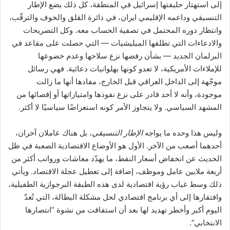
إلى استهتار حليفتها إسرائيل في المنطقة، كل ذلك يضع الإطار
التنسيقي وداعمه الإقليمي ايران، في دائرة القلق والخوف والترقّب،
وانتظار دوره المحتمل في تصفية الحساب معه. وكل التصريحات
والادعاءات التي تطلقها الميليشيات — التي حصلت على مقاعد في
البرلمان الجديد — بشأن رفضها نزع سلاحها وعدم خضوعها
للإملاءات الأمريكية، لا تعدو كونها بهلوانيات دعائية. فهي رسائل
موجّهة إلى الداخل العراقي قبل الخارج، مفادها أنها ما زالت
موجودة، وأنه لا أحد قادر على نزع نفوذها وامتيازاتها أو إقصائها من
المشهد السياسي. ولا يتجاوز الأمر كونه استعراضًا سياسيًا لا أكثر.
وليس هذا وحده ما يواجه
الإطار التنسيقي
، بل هناك عاملان آخران،
أحدهما أصعب من الآخر. الأول هو الأوضاع الاقتصادية الصعبة في ظل
الحديث عن انخفاض أسعار النفط، ما يهدّد معاشات ورواتب أكثر من
أربعة ملايين عامل وموظف، إضافة إلى تعطيل عجلة الاقتصاد. ويأتي
ذلك وسط غياب رؤية اقتصادية لدى هذه الطبقة البرجوازية الطفيلية،
وافتقارها إلى أي برنامج اقتصادي لحل مشكلة البطالة، التي تُعدّ
اليوم أكبر وأخطر تهديد لها بعد أن استفاقت من نشوة “انتصارها
الانتخابي”.