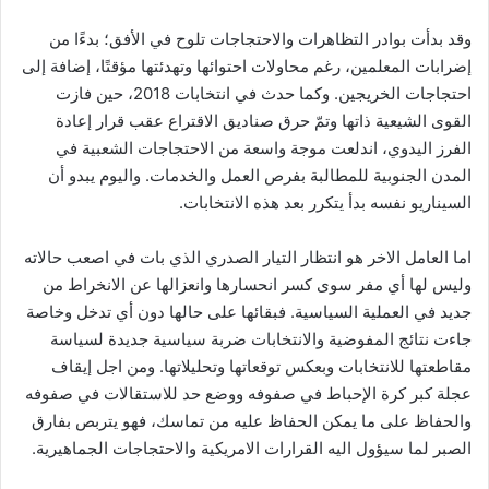
وقد بدأت بوادر التظاهرات والاحتجاجات تلوح في الأفق؛ بدءًا من
إضرابات المعلمين، رغم محاولات احتوائها وتهدئتها مؤقتًا، إضافة إلى
احتجاجات الخريجين. وكما حدث في انتخابات 2018، حين فازت
القوى الشيعية ذاتها وتمّ حرق صناديق الاقتراع عقب قرار إعادة
الفرز اليدوي، اندلعت موجة واسعة من الاحتجاجات الشعبية في
المدن الجنوبية للمطالبة بفرص العمل والخدمات. واليوم يبدو أن
السيناريو نفسه بدأ يتكرر بعد هذه الانتخابات.
اما العامل الاخر هو انتظار التيار الصدري الذي بات في اصعب حالاته
وليس لها أي مفر سوى كسر انحسارها وانعزالها عن الانخراط من
جديد في العملية السياسية. فبقائها على حالها دون أي تدخل وخاصة
جاءت نتائج المفوضية والانتخابات ضربة سياسية جديدة لسياسة
مقاطعتها للانتخابات وبعكس توقعاتها وتحليلاتها. ومن اجل إيقاف
عجلة كبر كرة الإحباط في صفوفه ووضع حد للاستقالات في صفوفه
والحفاظ على ما يمكن الحفاظ عليه من تماسك، فهو يتربص بفارق
الصبر لما سيؤول اليه القرارات الامريكية والاحتجاجات الجماهيرية.