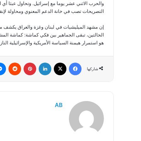
والحرب الاثني عشر يوما مع إسرائيل. وتحاول عبثا أي ا
التصريحات تصب في خانة الدعم المعنوي ومحاولة لإنقاذ
إن مشهد الميليشيات في لبنان وغزة والعراق يكشف مأزقً
الحالتين، تبقى الجماهير بين فكي كماشة: كماشة المش
هو استمرار هيمنة السياسة الأمريكية والإسرائيلية النا
فيسبوك
‫X
لينكدإن
بينتيريست
شاركها
AB