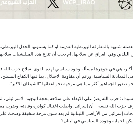
 شبيهة بالمفارقة البيزنطية القديمة او كما يسمونها الجدل البيزنطي: أي
البلدين وفي العراق عن سلاحها، أم يجب أن تنزع هذه الميليشيات سلاحها
دقة أكبر، هي في جوهرها مسألة وجود سياسي لهذه القوى. سلاح حزب الله
 المعادلة السياسية. ورغم أن مقاومة الاحتلال، بما فيها الكفاح المسلح،
 صدور الجماهير أكثر مما هي موجهة نحو اعدائها “الشيطان الأكبر”.
لسوداء؛ حزب الله يصرّ على الإبقاء على سلاحه بحجة الوجود الاسرائيلي، ل
ف حزب الله نفسه – أن إسرائيل واصلت اغتيال كوادره وقادته، وضرب معا
نسحاب إسرائيل من الأراضي اللبنانية لم يعد سوى مزحة سخيفة وضحك على 
 لم يكن لحماية وجوده السياسي في لبنان؟