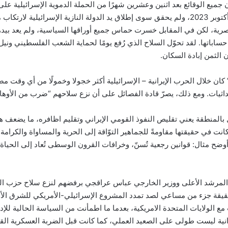
أن جميع الوقائع بعد اثنين وعشرين شهرًا من الحملة الدموية الإسرائيلية عل
سكان القطاع. فقد جُرّب هذا السلاح مرة واحدة في 7 أكتوبر 2023، ولم يحقق سوى إطلاق يد الدول
صرية، لكن في المقابل خسرت حماس جميع أوراقها السياسية، ولم يعد بيده
اباتها. لقد تحوّل السلاح الذي رُفع يومًا لحماية الشعب الفلسطيني ونيل
لثمن إبادة السكان.
 كان خلال الحرب الإيرانية – الإسرائيلية أكثر خجولا وخمولًا من أي وق
لإحداثيات. ومع ذلك، يصرّ قادة الفصائل على أن نزع سلاحهم “ضرب من الأوها
ل بالمنطقة يعني تقليص النفوذ القومي الإيراني وتقليم اظافره، ما يضعف 
نت في حقيقتها مقاومةً للجماهير التوّاقة إلى الحرية والمساواة والكرامة 
أوضح مثال: قوانين رجعية تُسنّ، وخرافات القرون الوسطى تُعاد إلى الحياة
لمرشد الأعلى ووزير الخارجي عباس عراقجي برفضهم لنزع سلاح حزب الله،
يقة جزء من مساعي لصد تمدد المشروع الإسرائيلي-الأمريكي للشرق الأو
الولايات المتحدة الامريكية، بعدما ما اطمأنت من السياسة الحالية للإدا
لإيرانية ليست طولى على الصعيد العملي، كما كانت قبل الضربة العسكرية 