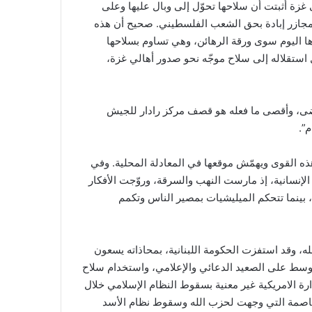
ى غزة أثبتت أن سلاحها تحوّل إلى وبال عليها وعلى
ة النازية الإسرائيلية لارتكاب مجازر إبادة بحق الشعب الفلسطيني. صحيح أن هذه
ا اليوم سوى ورقة الرهائن، وهي تساوم بسلاحها
 استقلاله إلى سلاح موجّه نحو صدور أهالي غزة،
ت مضى، وأقصى ما فعله هو قصف مركز رادار للجيش
م”.
هذه القوى ويهمّش موقعها في المعادلة المحلية. وفي
الإنسانية، إذ مارست النهب والسرقة، وروّجت الأفكار
، بينما تتحكم الميليشيات بمصير الناس وتكمم
 وقد استفزت الحكومة اللبنانية، بمحاذاته يسعون
سط على الصعيد الدعائي والإعلامي، واستخدام سلاح
رة الامريكية غير معنية بسقوط النظام الإسلامي خلال
القاصمة التي وجهت لحزب الله وسقوط نظام الأسد