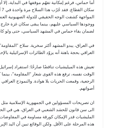
أما حماس، فرغم إمكانية تفهّم موقفها في البداية، إلا 
المواجهة كشفت الوجه الحقيقي للدولة الصهيونية العن
ووجودها السياسي عليهم، بينما يبقى سكان غزة خارج حس
لضمان بقاء حماس في المشهد السياسي، حتى ولو كان ا
في العراق، يبدو المشهد أكثر سخرية. سلاح “المقاومة”
العراقي بحجة باهتة أنه يزوّد الطائرات الإسرائيلية با
تعيش هذه الميليشيات تناقضًا صارخًا: استفراد إسرائي
الوقت نفسه، ترفع هذه القوى شعار “المقاومة”، بينما كا
الرجعية، وقمعت الحريات بلا هوادة. والنموذج العراقي 
أصواتهم.
ان تصريحات المسؤولين في الجمهورية الإسلامية مثل ا
الى سن قانون للحشد الشعبي في العراق، هي في الحق
المليشيات قدر الإمكان كورقة مساومة في المفاوضات مع 
هذه المرحلة على الأقل. ولكن الوقائع تبين أن اليد ا