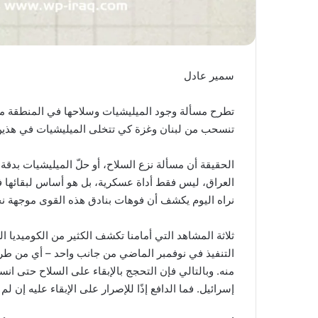
سمير عادل
تطرح مسألة وجود الميليشيات وسلاحها في المنطقة معضلة
تنسحب من لبنان وغزة كي تتخلى الميليشيات في هذين 
الحقيقة أن مسألة نزع السلاح، أو حلّ الميليشيات ب
العراق، ليس فقط أداة عسكرية، بل هو أساس لبقائها في
نراه اليوم يكشف أن فوهات بنادق هذه القوى موجهة نحو
ثلاثة المشاهد التي أمامنا تكشف الكثير من الكوميديا ا
التنفيذ في نوفمبر الماضي من جانب واحد – أي من طر
منه. وبالتالي فإن التحجج بالإبقاء على السلاح حتى ا
إسرائيل. فما الدافع إذًا للإصرار على الإبقاء عليه إن