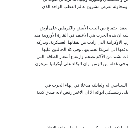
كي ومحاولة لفرض مشروع عالم القطب الواحد الذي
 بعقد اجتماع بين البيت الأبيض والكرملين على أرض
يه ان هذه الحرب هي الاعنف في القارة الأوروبية منذ
حرب الاوكرانية التي زادت من نفقاتها العسكرية. وتدركه
عها الى امريكا لحمايتها، وفي كلا الحالتين عليها
ات تشتد من الآلام تضخم وارتفاع أسعار الطاقة التي
 في غفلة من الزمن وان البكاء على أوكرانيا سيخزن
السياسي له ولعائلته مدخلا في إنهاء الحرب في
على زيلنسكي ايوائه الا ان الاخير رفض لانه صدق كذبة
ات الاقتصادية وبعكس ما تسطرها صناعة الاعلام