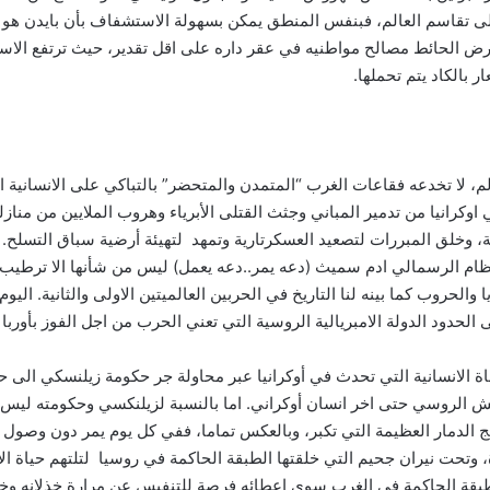
لى تقاسم العالم، فبنفس المنطق يمكن بسهولة الاستشفاف بأن بايدن هو ا
ض الحائط مصالح مواطنيه في عقر داره على اقل تقدير، حيث ترتفع الاسع
بالكاد يتم تحملها.
 لا تخدعه فقاعات الغرب “المتمدن والمتحضر” بالتباكي على الانسانية الم
اوكرانيا من تدمير المباني وجثث القتلى الأبرياء وهروب الملايين من منا
 وخلق المبررات لتصعيد العسكرتارية وتمهد لتهيئة أرضية سباق التسلح. 
 النظام الرسمالي ادم سميث (دعه يمر..دعه يعمل) ليس من شأنها الا ترطيب 
الحروب كما بينه لنا التاريخ في الحربين العالميتين الاولى والثانية. اليو
ى الحدود الدولة الامبريالية الروسية التي تعني الحرب من اجل الفوز بأور
ساة الانسانية التي تحدث في أوكرانيا عبر محاولة جر حكومة زيلنسكي الى 
جيش الروسي حتى اخر انسان أوكراني. اما بالنسبة لزيلنكسي وحكومته ل
 الدمار العظيمة التي تكبر، وبالعكس تماما، ففي كل يوم يمر دون وصول
 وتحت نيران جحيم التي خلقتها الطبقة الحاكمة في روسيا لتلتهم حياة ا
طبقة الحاكمة في الغرب سوى اعطائه فرصة للتنفيس عن مرارة خذلانه وخداعه