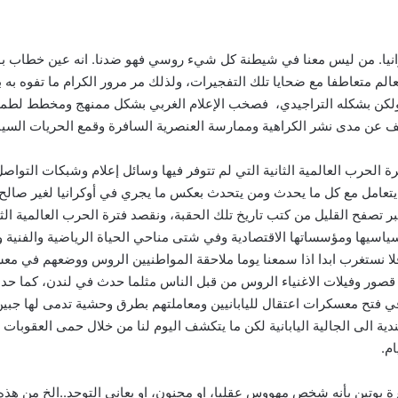
نيا. من ليس معنا في شيطنة كل شيء روسي فهو ضدنا. انه عين خطاب بوش ا
٢٠. في ذلك الوقت كان العالم متعاطفا مع ضحايا تلك التفجيرات، ولذلك مر مرور الكرام ما
 ولكن بشكله التراجيدي، فصخب الإعلام الغربي بشكل ممنهج ومخطط لطمس 
شف عن مدى نشر الكراهية وممارسة العنصرية السافرة وقمع الحريات السيا
رة الحرب العالمية الثانية التي لم تتوفر فيها وسائل إعلام وشبكات التوا
ة يتعامل مع كل ما يحدث ومن يتحدث بعكس ما يجري في أوكرانيا لغير صال
صفح القليل من كتب تاريخ تلك الحقبة، ونقصد فترة الحرب العالمية الثان
 وسياسيها ومؤسساتها الاقتصادية وفي شتى مناحي الحياة الرياضية والفنية 
ا نستغرب ابدا اذا سمعنا يوما ملاحقة المواطنيين الروس ووضعهم في معس
قصور وفيلات الاغنياء الروس من قبل الناس مثلما حدث في لندن، كما حدث
في فتح معسكرات اعتقال لليابانيين ومعاملتهم بطرق وحشية تدمى لها جبين 
دية الى الجالية اليابانية لكن ما يتكشف اليوم لنا من خلال حمى العقوبات ا
يام.
 بوتين بأنه شخص مهووس عقليا، او مجنون، او يعاني التوحد..الخ من هذه ال