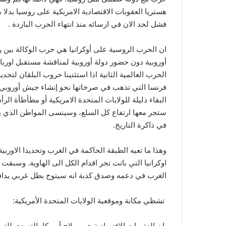
هستريا العقوبات الاقتصادية الامريكية على روسيا بد
فشل لحد الان في ارسائه منذ انتهاء الحرب الباردة .
ان الحرب الروسية على أوكرانيا هي حرب الوكالة بين روس
أوروبية دون حضور دولة أوروبية لمناقشة مستقبل اوربا،
الحرب العالمية الثانية اذا استثنينا حروب البلقان لتحدي
فرنسا التي تذهب في صرخاتها نحو إنشاء جيش أوروبي. فاو
البقاء ذليلة للولايات المتحدة الامريكية أو مطأطأة ا
ستجر معها ارتفاع كل السلع، وسينسى المواطن الذي يح
في ذاكرة التاريخ.
وهذا ما تعيه الطبقة الحاكمة في الغرب وتحديدا الاورب
اوكرانيا التي باتت تجر اقدام الكل الى الهاوية. وسبقت 
الغرب في دعمه وصدق كذبة انه سيتوج بطل غربي يدافع 
تشظي مكانة وموقعية الولايات المتحدة الأمريكية:
ان العقوبات الاقتصادية هي سلاح أمريكا بالتصدي للت