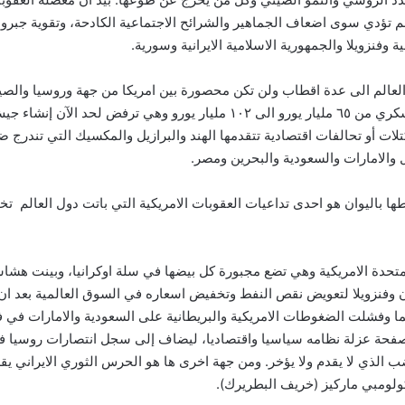
م تؤدي سوى اضعاف الجماهير والشرائح الاجتماعية الكادحة، وتقوية جبروت 
فنزويلا والجمهورية الاسلامية الايرانية وسورية.
لعالم الى عدة اقطاب ولن تكن محصورة بين امريكا من جهة وروسيا والص
المانيا التي شمرت عن ساعدها وزادت من إنفاقها العسكري من ٦٥ مليار يورو الى 
والامارات والسعودية والبحرين ومصر.
طها باليوان هو احدى تداعيات العقوبات الامريكية التي باتت دول العالم 
تحدة الامريكية وهي تضع مجبورة كل بيضها في سلة اوكرانيا، وبينت هشا
ن وفنزويلا لتعويض نقص النفط وتخفيض اسعاره في السوق العالمية بعد ان
كما وفشلت الضغوطات الامريكية والبريطانية على السعودية والامارات في ف
ى صفحة عزلة نظامه سياسيا واقتصاديا، ليضاف إلى سجل انتصارات روسيا في
لغضب الذي لا يقدم ولا يؤخر. ومن جهة اخرى ها هو الحرس الثوري الايراني ي
كولومبي ماركيز (خريف البطريرك).