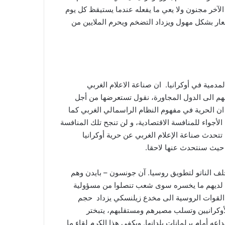
لآخر مجنون ولا يعي ما يفعله عندما يستيقظ كل يوم
ار بشكل مهول ويزداد التضخم ويحرم الملايين من
دمية في أوكرانيا. ان صناعة الاعلام الغربي
زلهم الى الدول المجاورة، نقول تستعرضها من أجل
ان الحرية في مفهوم النظام الراسمالي الغربي كما
الأجواء للمنافسة الاقتصادية، و لن تنجح تلك المنافسة
م تتحدث صناعة الإعلام الغربي عن حرية أوكرانيا
با حيث سنتحدث عنها لاحقا.
حلف الناتو لتطويق روسيا. آن جونسون – بايدن وهم
يس لديهم ما يخسره سوى شعب تنصلوا من مسؤولية
 القوات الروسية الى مخدع زيلنسكي يزداد حجم
لأوكرانيين وتسلب مصيرهم ومستقلبهم، يتبختر
 أمام برلمانات بلدانها. ويكفي هذا الكرم لقاء ما