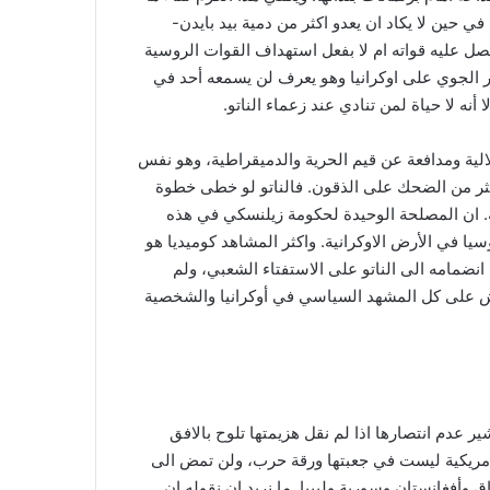
 حين لا يكاد ان يعدو اكثر من دمية بيد بايدن-
ل عليه قواته ام لا بفعل استهداف القوات الروسية
 الجوي على اوكرانيا وهو يعرف لن يسمعه أحد في
أنه لا حياة لمن تنادي عند زعماء الناتو.
الية ومدافعة عن قيم الحرية والدميقراطية، وهو نفس
 أكثر من الضحك على الذقون. فالناتو لو خطى خطوة
ية. ان المصلحة الوحيدة لحكومة زيلنسكي في هذه
 في الأرض الاوكرانية. واكثر المشاهد كوميديا هو
نضمامه الى الناتو على الاستفتاء الشعبي، ولم
يش على كل المشهد السياسي في أوكرانيا والشخصية
ر عدم انتصارها اذا لم نقل هزيمتها تلوح بالافق
 الامريكية ليست في جعبتها ورقة حرب، ولن تمض الى
أفغانستان وسورية وليبيا. ما نريد ان نقوله ان