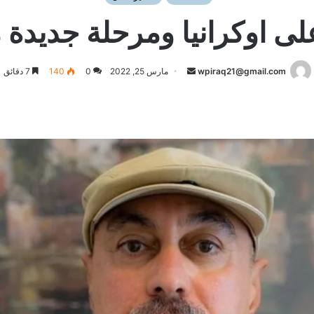
ى اوكرانيا ومرحلة جديدة م
أرسل
wpiraq21@gmail.com
مارس 25, 2022
0
140
7 دقائق
بريدا
إلكترونيا