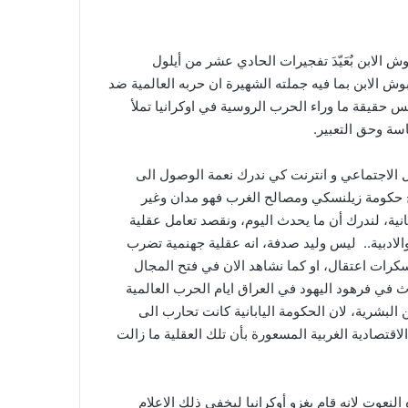
لابن بٌعَيّدَ تفجيرات الحادي عشر من أيلول
 تفوه به بوش الابن بما فيه جملته الشهيرة ان حربه العالمية ضد
حقيقة ما وراء الحرب الروسية في اوكرانيا تملأ
سة وحق التعبير.
صل الاجتماعي و انترنت كي ندرك نعمة الوصول الى
ح حكومة زيلنسكي ومصالح الغرب فهو مدان وغير
ية، لندرك أن ما يحدث اليوم، ونقصد تعامل عقلية
والادبية.. ليس وليد صدفة، انه عقلية جهنمية تضرب
كرات اعتقال، او كما نشاهد الان في فتح المجال
 في فرهود اليهود في العراق ايام الحرب العالمية
البشرية، لان الحكومة اليابانية كانت تحارب الى
لاقتصادية الغربية المسعورة بأن تلك العقلية ما زالت
نعوت لانه قام بغزو أوكرانيا ليخفي ذلك الاعلام