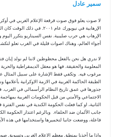
سمير عادل
لا صوت يعلو فوق صوت قرقعة الإعلام الغربي في أوكرا
الإرهابية في نيويورك عام ٠١
الإرهاب هي حرب صليبية. نفس السيناريو يتكرر اليوم
أجواء العالم، وهناك اصوات قليلة في الغرب تعلو لتك
لا ندري هل نحن بالفعل محظوظين لاننا لم نولد إبان فت
المعلومة والحقيقة. فها هو معقل الديمقراطية والحري
مرغوب فيه. وتكفي فقط الإشارة على سبيل المثال عبر ت
الطبقة الحاكمة الغربية في الازمة الاوكرانية بأعلامها
جذورها في عمق تاريخ النظام الرأسمالي في الغرب. فل
الاجتماعي والأمني من قبل الحكومات الغربية بمهاجمة 
الثانية، او كما فعلت الحكومة الكندية في نفس الفترة 
جانب الألمان ضد الحلفاء. وبالرغم اعتذار الحكومة الكن
فاعلة، ووضعت جانبا لتخميرها واستخدامها في هذه الأ
واذا ما أخذنا بمنطق معظم الاعلام الغربي وتسويق صورة