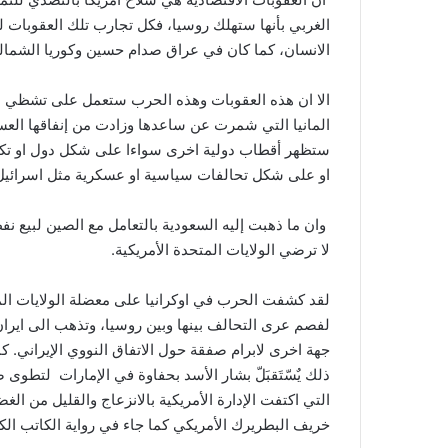
الغربي بأنها ستهلك روسيا، فكل تجارب تلك العقوبات ل
الانسان، كما كان في عراق صدام حسين وكوريا الشمالية و
الا ان هذه العقوبات وهذه الحرب ستعمل على تشظي ا
او على شكل تحالفات سياسية او عسكرية مثل اسرائيل 
وان ما ذهبت إليه السعودية بالتعامل مع الصين لبيع نف
لا ترضي الولايات المتحدة الأمريكية.
لقد كشفت الحرب في اوكرانيا على معضلة الولايات الم
لفصم عرى التحالف بينها وبين روسيا، وتذهب الى ايرا
جهة اخرى لابرام صفقة حول الاتفاق النووي الإيراني. 
ذلك يٌسّتَقبَلّ بشار الأسد بحفاوة في الإمارات لتطو
التي اكتفت الإدارة الأمريكية بالانزعاج والقليل من ا
خريف البطريرك الأمريكي كما جاء في رواية الكاتب ال