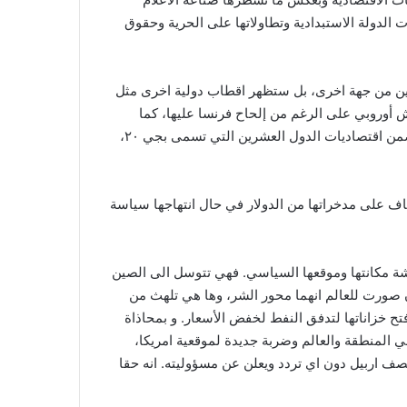
الدولة الاستبدادية وتطاولاتها على الحرية وحقوق
ين من جهة اخرى، بل ستظهر اقطاب دولية اخرى مثل
١٠٢ مليار يورو وهي ترفض لحد الآن إنشاء جيش أوروبي على الرغم من إلحاح فرنسا عليها، كما
ستظهر أقطاب دولية اخرى سواءا على شكل دول او تكتلات أو تحالفات اقتصادية تتقدمها الهند والبرازيل والمكسيك التي تندرج ضمن اقتصاديات الدول العشرين التي تسمى بجي ٢٠،
تخاف على مدخراتها من الدولار في حال انتهاجها سياسة
شة مكانتها وموقعها السياسي. فهي تتوسل الى الصين
 صورت للعالم انهما محور الشر، وها هي تلهث من
تح خزاناتها لتدفق النفط لخفض الأسعار. و بمحاذاة
 المنطقة والعالم وضربة جديدة لموقعية امريكا،
قصف اربيل دون اي تردد ويعلن عن مسؤوليته. انه حقا