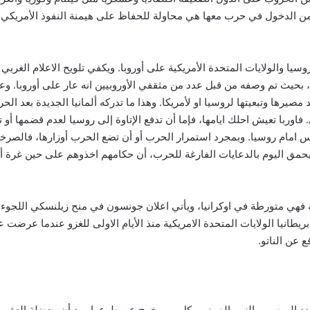
لا من الدخول في حرب معها هي محاولة للحفاظ على هيمنة النفوذ الأمري
يا والولايات المتحدة الأمريكية على أوروبا. ويكفي تلويح الاعلام الغربي
 بحيث تم وصفه من قبل عدد من مثقفي الأوروبيين انه عار على أوروبا. وعل
د مصيرها وتبعيتها لروسيا او لأمريكا. وهذا ما تدركه ألمانيا الجديدة بعد ال
ربا تعيش احلك ايامها، فإما أن تدفع الإتاوة إلى روسيا لعدم قضمها أو تدف
لرأس امام روسيا. وبمجرد استمرار الحرب أو أن تضع الحرب أوزارها، فالصرخ
مق اليوم بالدعايات الفارغة للحرب، أن حكامهم اخذوهم على حين غرة أو
ية فهي متورطة في اوكرانيا، ويأتي اعلان جونسون في منح زيلنسكي اللجوء 
بريطانيا الولايات المتحدة الامريكية منذ الأيام الاولى للغزو عندما عرضت 
عن الناتو.
مدد الروسي والنمو الصيني وكل من يخرج عن طوعها. بيد أن معضلة العقوب