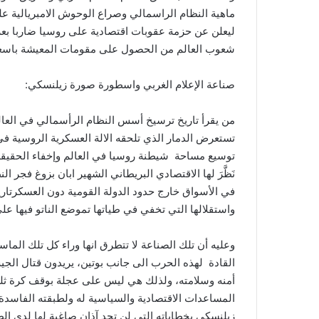
ماهية النظام الراسمالي وصراع الوحوش الامبريالية ع
ليعلن عن حزمة عقوبات اقتصادية على روسيا ضاربا بعر
شعوب العالم من الحصول على مقومات المعيشة باسعار 
صناعة الإعلام الغربي واسطورة صورة زيلنسكي:
من يقرأ تاريخ ترسيخ أسس النظام الرأسمالي في العالم،
تستعرض الدمار الذي تلحقه الالة العسكرية الروسية في 
توسيع مساحة شيطنة روسيا في العالم وإخفاء الحقيقة،
نَظَّرَ لها الاقتصادي البريطاني الشهير ابان بزوغ فجر
في الأسواق خارج حدود الدولة القومية دون العسكرتاريا و
واستقلالها التي تخفي في طياتها تموضع الناتو فيها عل
وعليه أن تلك الصناعة لا تتطرق انها وراء كل تلك الما
القادة لهذه الحرب الى جانب بوتين، يريدون قتال ال
أمنه وسلامته، ولذلك هي ليس على عجلة بوقف كرة ثلج
المساعدات الاقتصادية والسياسية له ولطبقته الفاسدة،
زيلنسكي بخطاباته التي لن تجد آذان صاغية لها لدى ال