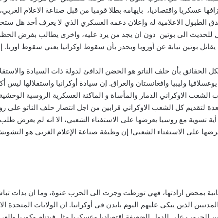
ا عسكريا واقتصاديا، بايهامه بطلا قوميا من قبل صناعة الاعلام الغربي، في
دق الطبول الاعلامية له وإعلان دعمه العسكري الذي لا يعرف أحد هل ستحص
ل للحديث الى بوتين دون ان يجد من يرد عليه، واخرى يطالب بفرض الحظر
يقاتل بوتين نيابة عن أوروبا ويحذر بأن سقوط اوكرانيا يعني سقوط اوربا. إلا 
كل الحقائق بأن حلف الناتو هو الحضن الدافئ لدولة ذات السيادة والاستقل
وغسلافيا وليبيا وافغانستان والعراق. إن سيادة أوكرانيا واستقلالها ليس
نب الشعب الاوكراني الدمار والمأساة و الماكنة العسكرية الروسية الوحش
تقديم كل الشعب الاوكراني قرابين من اجل انتصار حلف الناتو على روسيا
ية تسوية مع روسيا يعرضها على الاستفتاء الشعبي، الا انه لم يعرض طلب ا
عرضها على الاستفتاء الشعبي! إن وظيفة صناعة الإعلام الغربي هو التشو
لثانية بمحض ارادتها، فهي تورطت وجرت الى الحرب عنوة، وما ان بدات تباشي
دنيين الذين يبكي عليهم اليوم بايدن في أوكرانيا. ان الولايات المتحدة
لحروب على الدول الضعيفة اقتصاديا وعسكريا مثل فيتنام وكوريا والعراق و