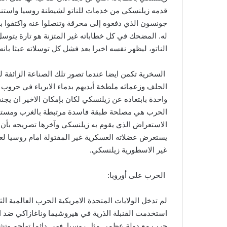
قدمه زيلنسكي من خدمات للناتو لشيطنة روسيا واستنزافه
جونسون الذي دفعوه إلى محرقة وتنصلوا عنه واكتفوا ب
له. المضحك في كل خطاباته غير المتزنة هو تارة يتوس
الناتو، ليظهر نفسه اخيرا بعد فشل كل توسلاته عبثا بانه 
السخرية تكمن ايضا عندما تصور تلك الصناعة الزائفة ل
الحلف وزعمائه ملطخة أيديهم بدماء الابرياء في حروب ي
واحدة بابتعاده عن زيلنسكي لكان بإمكان الاخير ان يج
الحرب هي مصلحة طبقة فاسدة مرتبطة بالغرب ومستعدة ل
الاستعراض الذي يقوم به زيلنسكي وآخرها تصريحه بأن أ
يستعرض عضلاته العسكرية غير المفتولة امام روسيا ل
غير الاسطورية زيلنسكي.
الحرب على أوروبا:
لم تدخل الولايات المتحدة الامريكية الحرب العالمية ا
استخدمت القنبلة الذرية في هيروشيما وناغازاكي ضد الم
حرب مع دولة عظمى مثل روسيا. فهي دائما تهاجم وتشن ا