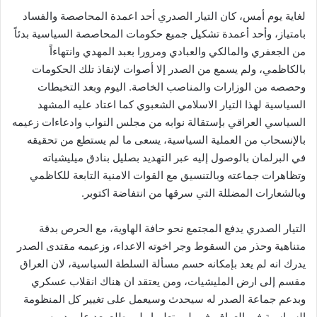
لغاية يوم أمس، كان التيار الصدري أحد اعمدة المحاصصة والفساد
بامتياز، وأحد أعمدة تشكيل جميع حكومات المحاصصة السياسية بدئاً
من الجعفري والمالكي والعبادي ومرورا بعبد المهدي وانتهاءاً
بالكاظمي، ولم يسمع من الصدر إلا أصوات لإنقاذ تلك الحكومات
وحصصه من الوزارات والمناصب الخاصة. اليوم وبعد التخبطات
السياسية لهذا التيار الاسلامي الشعبوي كما اعتاد عليه المشهد
السياسي العراقي بإستقالة نوابه من مجلس النواب وادعاءات زعيمه
بالإنسحاب من العملية السياسية، يسعى ما لم يستطع من تحقيقه
في البرلمان بالوصول إليه عبر التهديد بصليل بنادق ميليشياته
وتظاهرات جماعته وبالتنسيق مع القوات الامنية التابعة للكاظمي
وبالشعارات المضللة التي سرقها من انتفاضة اكتوبر.
التيار الصدري يدفع المجتمع نحو حافة الهاوية، مع الحرص بدقة
متناهية وحذر من السقوط وجر اخوته الاعداء، وزعيمه مقتدى الصدر
يدرك انه لم يعد بإمكانه حسم مسألة السلطة السياسية، لان العراق
مقسم إلى ارض المليشيات، ومن يعتقد ان هناك انقلاب عسكري
وبدعم جماعة الصدر له سيحدث وسيعمل على تغيير كل المنظومة
السياسية في العراق، فهو لم يتعلم او لم يطلع بعد على دروس