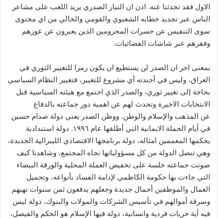
الاول فقد تحدثنا عنه. اذن ان التيار الصدري يريد اللعب على مشاعر
الناس عبر تجديد خطابه الشعبوي والقومي والخالي من اي محتوى
سوى التنفيس عن حسرات المحرومين الذين يعبرون عن عوزهم
وفقرهم عبر شاشات الفضائيات.
بمعنى اخر ان الصدر لن يستطيع ان يكون رمزا للتغيير الثوري في
العراق، وليس في أجندته أي مشروع للتغيير، فتغيير النظام السياسي
بحاجة إلى تغيير ثوري، والصدر الذي اجتمع مع هيئته السياسية قبل
الانتخابات الاخيرة وتحدث لهم عن اهمية دور جماعته بالدفاع
عن المذهب والإسلام والوطن. ووطن الصدر يعني دولة صدام حسين
في أيام الحملة الايمانية التي أطلقها عام ١٩٩٦. دولة استبدادية
يحكمها المعممين امثاله، دولة برنامجها الاقتصادي الليبرالية الجديدة،
وهي تنصل الدولة من كل مسؤولياتها تجاه المجتمع، وشاهدنا كيف
صوتت جماعته خلسة على تخفيض العملة المحلية والورقة البيضاء
التي جاءت بها حكومة الكاظمي لإدامة الفساد بأنواعه، وتحميل
العمال والموظفين أحمال جديدة وجعلهم يدفعون ثمن سنوات نهبهم
وسرقة أموالهم في تأسيس الشركات والمولات والبنوك، دولة ليس
فيه أية حريات فردية وانسانية، دولة فيها الإسلام هو الحكم والفيصل،