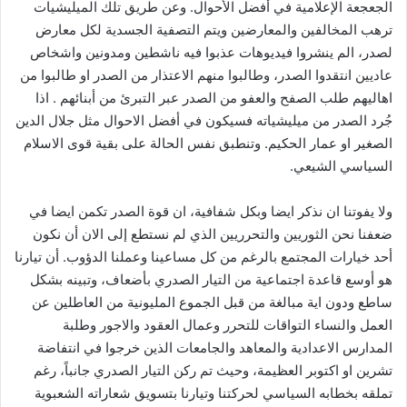
الجعجعة الإعلامية في أفضل الأحوال. وعن طريق تلك الميليشيات
ترهب المخالفين والمعارضين ويتم التصفية الجسدية لكل معارض
لصدر، الم ينشروا فيديوهات عذبوا فيه ناشطين ومدونين واشخاص
عاديين انتقدوا الصدر، وطالبوا منهم الاعتذار من الصدر او طالبوا من
اهاليهم طلب الصفح والعفو من الصدر عبر التبرئ من أبنائهم . اذا
جُرد الصدر من ميليشياته فسيكون في أفضل الاحوال مثل جلال الدين
الصغير او عمار الحكيم. وتنطبق نفس الحالة على بقية قوى الاسلام
السياسي الشيعي.
ولا يفوتنا ان نذكر ايضا وبكل شفافية، ان قوة الصدر تكمن ايضا في
ضعفنا نحن الثوريين والتحرريين الذي لم نستطع إلى الان أن نكون
أحد خيارات المجتمع بالرغم من كل مساعينا وعملنا الدؤوب. أن تيارنا
هو أوسع قاعدة اجتماعية من التيار الصدري بأضعاف، وتبينه بشكل
ساطع ودون اية مبالغة من قبل الجموع المليونية من العاطلين عن
العمل والنساء التواقات للتحرر وعمال العقود والاجور وطلبة
المدارس الاعدادية والمعاهد والجامعات الذين خرجوا في انتفاضة
تشرين او اكتوبر العظيمة، وحيث تم ركن التيار الصدري جانباً، رغم
تملقه بخطابه السياسي لحركتنا وتيارنا بتسويق شعاراته الشعبوية