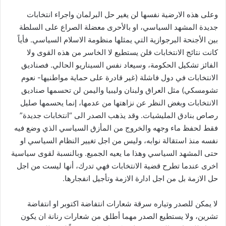
وعلى هذه الارضية نفسها لن يغير حل البرلمان واجراء انتخابات
جديدة المشهد السياسي، او بالأحرى معضلة الصراع على السلطة
بين الأجنحة البرجوازية التي يمثلها منظومة الاسلام السياسي. فأياً
كانت نتائج الانتخابات فلن يستطيع لا الخاسر من هذه القوى ولا
الفائز تشكيل الحكومة، وسيعاد نفس السيناريو الحالي. فصناديق
الانتخابات في دول فاشلة (غير قادرة على حماية مواطنيها- نعوم
تشومسكي) مثل العراق ولبنان وليبيا واليمن لن تحسمها صناديق
الانتخابات وبغض النظر عن نزاهتها من عدمها، إنما يحسمها صليل
رصاص بنادق المليشيات. وقد يذهب الصدر الى “انتخابات جديدة”
فقط لحفظ ماء وجهه والخروج من المأزق السياسي الذي وضع فيه
نفسه منذ استقالة نوابه، وليس من اجل تغيير النظام السياسي او
حتى المشهد السياسي وهذا ما يعيه الجميع. وبالنسبة لقوى سياسية
اخرى عندما تطرح قضية الانتخابات فهي تدرك، أنها ليست من اجل
حل الازمة بل من اجل ادارة الازمة وتأجيل انفجارها.
لا يمكن للصدر وتياره سرقة شعارات انتفاضة اكتوبر او انتفاضة
تشرين، ولا يستطيع الصدر مهما أطلق من شعارات رنانة ان يكون