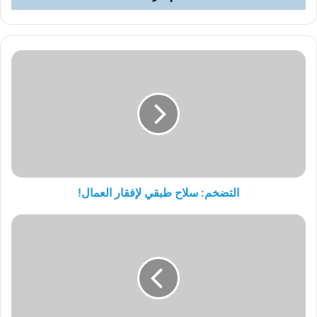
التضخم:
سلاح
طبقي
لإفقار
العمال!
التضخم: سلاح طبقي لإفقار العمال!
لا
يمكنه
تضليل
الجماهير
وحجب
الحقيقة
في