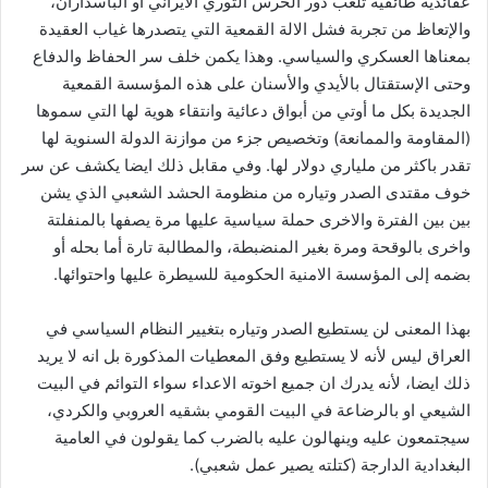
عقائدية طائفية تلعب دور الحرس الثوري الايراني او الباسداران،
والإتعاظ من تجربة فشل الالة القمعية التي يتصدرها غياب العقيدة
بمعناها العسكري والسياسي. وهذا يكمن خلف سر الحفاظ والدفاع
وحتى الإستقتال بالأيدي والأسنان على هذه المؤسسة القمعية
الجديدة بكل ما أوتي من أبواق دعائية وانتقاء هوية لها التي سموها
(المقاومة والممانعة) وتخصيص جزء من موازنة الدولة السنوية لها
تقدر باكثر من ملياري دولار لها. وفي مقابل ذلك ايضا يكشف عن سر
خوف مقتدى الصدر وتياره من منظومة الحشد الشعبي الذي يشن
بين بين الفترة والاخرى حملة سياسية عليها مرة يصفها بالمنفلتة
واخرى بالوقحة ومرة بغير المنضبطة، والمطالبة تارة أما بحله أو
بضمه إلى المؤسسة الامنية الحكومية للسيطرة عليها واحتوائها.
بهذا المعنى لن يستطيع الصدر وتياره بتغيير النظام السياسي في
العراق ليس لأنه لا يستطيع وفق المعطيات المذكورة بل انه لا يريد
ذلك ايضا، لأنه يدرك ان جميع اخوته الاعداء سواء التوائم في البيت
الشيعي او بالرضاعة في البيت القومي بشقيه العروبي والكردي،
سيجتمعون عليه وينهالون عليه بالضرب كما يقولون في العامية
البغدادية الدارجة (كتلته يصير عمل شعبي).