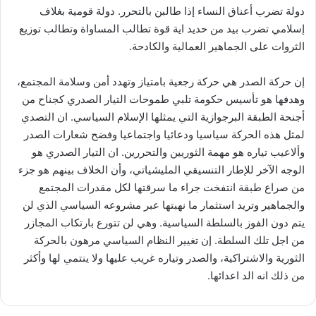
دولة تضرب أعناق النساء إذا طالبن بالتحرر. دولة قومية بغلاف
إسلامي تضرب بيد من حديد اية قوة تطالب المساواة وتطالب توزيع
الثروات على الجماهير العمالية والكادحة.
إن حركة الصدر هي حركة رجعية بامتياز وتهدد أمن وسلامة المجتمع،
وهدفها هو تأسيس حكومة تلبي طموحات التيار الصدري كجناح من
أجنحة الطبقة البرجوازية التي يمثلها الإسلام السياسي. ان التصدي
لمثل هذه الحركة سياسيا ودعائيا واجتماعيا وفضح شعارات الصدر
وألاعيب تياره هو مهمة الثوريين والتحررين. ان التيار الصدري هو
الوجه الآخر للإطار التنسيقي المليشياتي، وأن الخلاف بينهم هو جزء
من صراع طبقة انتفخت جراء ما سرقتها لكل مقدرات المجتمع
والجماهير وتريد استثمار ما نهبتها عبر مشروعه السياسي الذي لن
يتم دون الفوز بالسلطة السياسية. وهي لن تتورع بارتكاب المجازر
من اجل تلك السلطة. إن تغيير النظام السياسي مرهون بالحركة
الثورية والاشتراكية، والصدر وتياره غريب عليها ولا ينتمي لها وأكثر
من ذلك انه الد اعدائها.