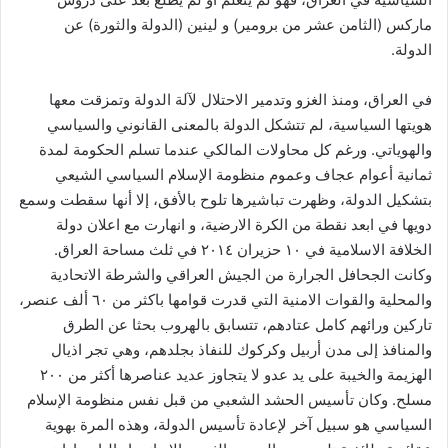
ماركس (الثامن عشر من برومير) و لينين (الدولة والثورة) عن
الدولة.
في العراق، ومنذ الغزو وتدمير الاحتلال لآلة الدولة وتمزقت معها
هويتها السياسية، لم تتشكل الدولة بالمعنى القانوني والسياسي
والهوياتي. ورغم كل محاولات المالكي عندما تسلم الحكومة لمدة
ثمانية أعوام عجاف وعموم منظومة الإسلام السياسي الشيعي
بتشكيل الدولة، وظهرت تباشيرها تلوح بالأفق، إلا أنها سقطت وسمع
دويها في ابعد نقطة من الكرة الارضية، و انهارت مع اعلان دولة
الخلافة الاسلامية في ١٠ حزيران ٢٠١٤ في ثلث مساحة العراق.
وكانت الجحافل الجرارة من الجيش العراقي والشرطة الاتحادية
والمحلية والقوات الامنية التي قدرت قوامها باكثر من ٦٠ ألف عنصر،
تاركين ورائهم كامل عتادهم، تتسابق بالهروب بحثا عن الطرق
والمنافذ إلى مدن أربيل وكركوك للنفاذ بجلدهم، وهي تجر اذيال
الهزيمة والخيبة على يد عدو لا يتجاوز عديد عناصرها أكثر من ٢٠٠
مسلح. وكان تأسيس الحشد الشعبي من قبل نفس منظومة الإسلام
السياسي هو سبيل آخر لإعادة تأسيس الدولة، وهذه المرة بهوية