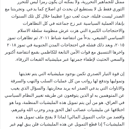
ممثل للجماهير التحررية، ولا يمكنه ان يكون رمزاً ليس للتحرر
الثوري فقط بل لا يستطيع ان يحدث اي اصلاح كما يدعي. وتجربتنا مع
الصدر ليست قليلة، حيث لعب دورا عظيما خلال كل تلك السنوات
بإنقاذ العملية السياسية عبر زج جماعته في كل التظاهرات
والاحتجاجات الكبيرة التي هزت عرش منظومة سلطة الاسلام
السياسي الشيعي، بدءاً من انتفاضة شباط ٢٠١١، ثم تظاهرات تموز
٢٠١٥، وبعد ذلك فشله في احتجاجات المدن الجنوبية في تموز ٢٠١٨
واخرها التنسيق مع قوات الأمن التابعة للكاظمي بقمع انتفاضة أكتوبر
والسعي الحثيث لإطفاء جمرتها عبر ميليشياته القبعات الزرقاء.
إن قوة التيار الصدري تكمن بوجود ميليشياته التي يتم تغذيتها
وتموليها وتدفع لها رواتب من كل عمليات السلب والنهب والسرقة
والاتاوات التي يدعي الصدر انه يريد محاربتها. والسؤال الذي يغيب
عن المتوهمين به او الذين يتوقعون عن طريقه تغيير النظام السياسي
في العراق، هو من أين يتم تمويل هذه المليشيات المنظمة، وما هو
اختلافها عن مليشيات عصائب اهل الحق وبدر وحزب الله وغيرهم،
واقصد من جانب التمويل المالي! لماذا لا يفتح ملف تمويل هذه
المليشيات؟ إذا قطع التمويل عن هذه المليشيات فلن يبق لهم غير