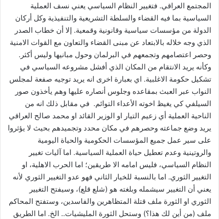
المجتمع العراقي. فتغيير النظام السياسي يعني نسف العملية
السياسية بما فيه القضاء والسلطة التشريعية والتنفيذية وكل أركان
الدولة من مؤسسات سياسية وقانونية وقمعية. إلا أن خطاب الصدر
الذي وجه خلاله بالابتعاد عن مبنى القضاء والتعاون مع القوات الامنية
وحصر اعتصامهم وتجمعهم في البرلمان وحول مبانيها وليس أكثر.
وكأنه يريد الانتقام من المكان الذي أفشل مشروعه السياسي في
تشكيل حكومة الاغلبية. اي بعبارة اخرى انه يريد توجيه صفعة لمجلس
النواب عبر العبث بمقاعده وجلوس أنصاره عليها وهم يأخذون صور
السيلفي كي يغيظ اخوته الأعداء التوائم. في مقابل ذلك انه من
الناحية العملية أي زعيم التيار او الوزير القائد او محمد صالح العراقي
يريد وضع جماعته وحصرهم في مكان محدد وتجميدهم بحيث لا يؤثروا
على سير عمل جميع المؤسسات الحكومية والحياة اليومية
والروتينية وعدم تعطيل حياة العملية السياسية. اما آليات تغيير
النظام السياسي، فليس امامه الا طريقين؛ اما الحرب الاهلية، او
التغيير الثوري. اما بالنسبة للخيار الثاني فهو عدو التغيير الثوري لأنه
يعني أن التغيير سيشمله وبلغته هو (شلع قلع)، وسيفتح التغيير
الثوري او الثورة ملف قتلة المتظاهرين والفاسدين، وستفتح المحاكم
ملف (من أين لك هذا؟) وستحل الثورة المليشيات.. الخ. اما الطريق