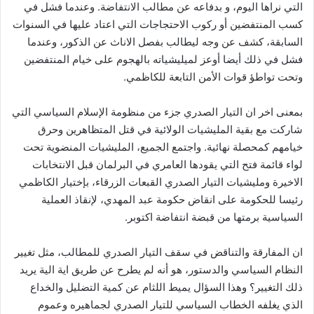
التي نراها اليوم، و بدفاعه عن مطالب الانتفاضة. وعندما فشل في
كسب المنتفضين أو ركوب الاحتجاجات التي اعتاد عليها في السنوات
السابقة، كشف عن وجه ليطالب بفصل الاناث عن الذكور، وعندما
فشل في ذلك أيضا أوعز لميليشياته بالهجوم على خيام المنتفضين
وتحت تواطؤ قوات الأمن التابعة للكاظمي.
بمعنى اخر ان التيار الصدري جزء من منظومة الإسلام السياسي التي
شاركت مع بقية المليشيات الولائية في قتل المتظاهرين وحرق
خيامهم كمحصلة نهائية. واجتمع الجميع، المليشيات المنضوية تحت
لواء قائمة فتح التي يقودها العامري في البرلمان قبل الانتخابات
الاخيرة ومليشيات التيار الصدري القبعات الزرقاء، بإختيار الكاظمي
رئيسا للحكومة على انقاض حكومة عبد المهدي، لإنقاذ العملية
السياسية برمتها من قبضة انتفاضة اكتوبر.
ان المفارقة والتناقض في سقف التيار الصدري للمطالب، مثل تغيير
النظام السياسي والدستور، هو أنه لم يطرح عن طريق اية الية يريد
ذلك التغيير؟ وهذا السؤال يميط اللثام عن كمية التضليل والخداع
الذي يغلفه الخطاب السياسي للتيار الصدري لجماهيره وعموم