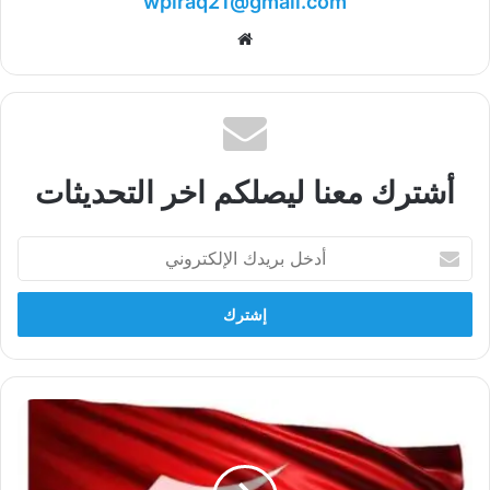
wpiraq21@gmail.com
موقع
الويب
أشترك معنا ليصلكم اخر التحديثات
أدخل
بريدك
الإلكتروني
ارتفاع
الأسعار
سببه
الطغمة