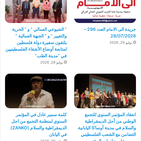
جريدة الى الامام العدد 296 –
” الشيوعي العمالي ” و ” الحرية
28/07/2026
والتغيير ” و ” الجبهة العمالية ”
يلتقون سفيرة دولة فلسطين
يوليو 29, 2026
لمتابعة أوضاع الأشقاء الفلسطينيين
في “مدينة الطب”
يوليو 29, 2026
انعقاد المؤتمر السنوي للتجمع
كلمة سمير عادل في المؤتمر
الوطني من أجل الديمقراطية
السنوي لمنظمة التجمع من اجل
والسلام في مدينة أوساكا اليابانية.
الديمقراطية والسلام (ZANKO)
التضامن مع الشعب الفلسطيني
في اليابان
يهيمن على جلسات المؤتمر