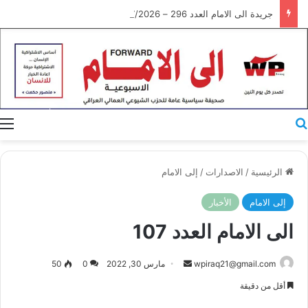
جريدة الى الامام العدد 296 – 28/07/2026
بحث عن
ا
الرئيسية
/
الاصدارات
/
إلى الامام
إلى الامام
الأخبار
الى الامام العدد 107
أرسل
wpiraq21@gmail.com
مارس 30, 2022
0
50
بريدا
أقل من دقيقة
إلكترونيا