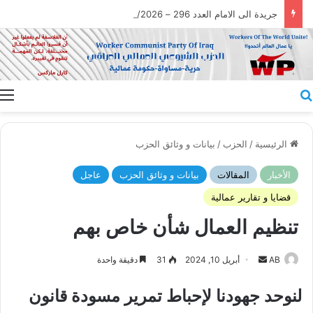
جريدة الى الامام العدد 296 – 28/07/2026
بحث عن
ا
الرئيسية
/
الحزب
/
بيانات و وثائق الحزب
الأخبار
المقالات
بيانات و وثائق الحزب
عاجل
قضايا و تقارير عمالية
تنظيم العمال شأن خاص بهم
أرسل
AB
أبريل 10, 2024
31
دقيقة واحدة
بريدا
لنوحد جهودنا لإحباط تمرير مسودة قانون
إلكترونيا