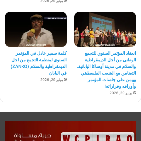
يوليو 29, 2026
انعقاد المؤتمر السنوي للتجمع
كلمة سمير عادل في المؤتمر
الوطني من أجل الديمقراطية
السنوي لمنظمة التجمع من اجل
والسلام في مدينة أوساكا اليابانية.
الديمقراطية والسلام (ZANKO)
التضامن مع الشعب الفلسطيني
في اليابان
يهيمن على جلسات المؤتمر
يوليو 29, 2026
وأوراقه وقراراته!
يوليو 29, 2026