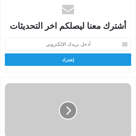
أشترك معنا ليصلكم اخر التحديثات
أدخل
بريدك
الإلكتروني
كلمة
الرفيق
(سمير
عادل)
الى
المؤتمر
السادس
للحزب