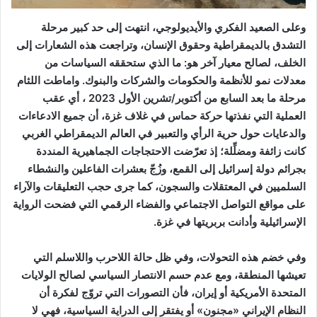
وعلى الصعيد الفكري والأيديولوجي، انتهت إلى حد كبير مرحلة
التشدق بالديمقراطية وحقوق الإنسان، وتراجعت هذه الشعارات إلى
الخلف، لصالح معيار آخر هو: ما الذي ستحققه السياسات من
معدلات نمو للأنظمة والحكومات والشركات والبنوك. واماطت اللثام
مرحلة ما بعد السابع من أكتوبر/تشرين الأول 2023 ، أي عقب
العملية التي نفذتها حركة حماس في غلاف غزة، أن جميع الادعاءات
والدعايات حول حرية الرأي والتعبير في العالم الديمقراطي الغربي
كانت زائفة ومضلِّلة؛ إذ تعرّضت الاحتجاجات الجماهيرية المنددة
بجرائم دولة إسرائيل إلى القمع، وزُجّ بعشرات الفاعلين والنشطاء
السلميين في المعتقلات والسجون، كما جرى حجب التعليقات والآراء
على مواقع التواصل الاجتماعي والفضاء الرقمي التي فضحت الرواية
الإسرائيلية وأدانت بربريتها في غزة.
وفي خضم هذه التحولات، وفي ظل حالة اللاحرب واللاسلم التي
تعيشها المنطقة، ومع عدم حسم الانتصار السياسي لصالح الولايات
المتحدة الأمريكية أو إيران، فأن التصورات التي تروّج لفكرة أن
النظام الإيراني «مجنون» أو يفتقر إلى الدراية السياسية، فهي لا