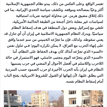
تفسر الواقع. وعلى العكس من ذلك، يبدو نظام الجمهورية الإسلامية
أكثر وعيًا بمصالحه وموقعه. وتكشف سياسة التحدي الإيرانية، بما في
ذلك إغلاق مضيق هرمز، عن محاولة لتوجيه ضربات استباقية
لسياسات غير معلنة داخل أجنحة من الطبقة الحاكمة الأمريكية،
تلتقي مع إسرائيل وبعض دول المنطقة في هدف إسقاط النظام
سياسيًا. ويدرك النظام الجمهورية الاسلامية في إيران أن أي تنازل قد
يعني سقوطه. ولذلك، فإن ما تجرّعه الخميني من سم عندما وافق
على إنهاء الحرب مع العراق، لا يمكن تكراره اليوم؛ فـي تناول نفس
«السم» الذي تجرّعه آنذاك كان بهدف الحفاظ على النظام، أما
«السم» الذي يتجرّعه اليوم مجتبى خامنئي، فهو الاستمرار في حالة
اللاحرب واللاسلم في أفضل الأحوال أو المضي في حرب يسميها
النظام في ايران بأنه الحرب الأخيرة او حرب الصمود حسب السردية
التي يطلق عليها، لأن إنهائها او القبول للشروط الامريكية، يفتح الباب
أمام إسقاط النظام نفسه.