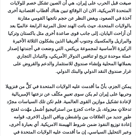
صيغت قبل الحرب على إيران، هي أن الصين تشكل خصم للولايات
المتحدة الامريكية، الان ان الوقائع تبين هناك أقطاب اقتصادية أخرى
آخذة في الصعود، وبغض النظر عن حجم ناتجها القومي مقارنة
بالولايات المتحدة، حيث باتت الهند تحتل المرتبة الرابعة عالميًا بعد
أن أزاحت اليابان، إلى جانب قوى صاعدة أخرى مثل باكستان وتركيا
والبرازيل والمكسيك وجنوب أفريقيا الذين يشكلون الثلاثة الأخيرة
الركيزة الأساسية لمجموعة بريكس، التي وضعت في أجندتها إصدار
عملة موحدة تزيح او تنافس الدولار الأمريكي، والتبادل التجاري
بعملاتها المحلية وإنشاء صندوق للاستثمار والدعم والقروض على
غرار صندوق النقد الدولي والبنك الدولي.
يمكن الجزم، بأنّ ما أقدمت عليه الولايات المتحدة في كلٍّ من فنزويلا
وحربها على إيران لم يكن سوى تعبيرٍ مكثّف عن نزعتها الإمبريالية
لإعادة تشكيل موازين القوى العالمية. فلم تكن تلك السياسات مجرّد
تدخلاتٍ معزولة، بل جاءت كجزءٍ من استراتيجيةٍ أشمل مهّدت لفتح
طورٍ جديد من العلاقات بين واشنطن وباقي الدول الاخرى، قوامه
إعادة توزيع النفوذ ضمن شروط الهيمنة الامريكية. أي بعبارة أخرى،
وعبر التحليل السياسي، إن ما أقدمت عليه الولايات المتحدة في