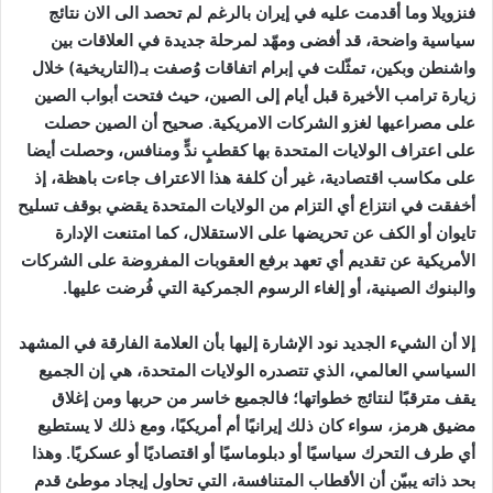
فنزويلا وما أقدمت عليه في إيران بالرغم لم تحصد الى الان نتائج
سياسية واضحة، قد أفضى ومهّد لمرحلة جديدة في العلاقات بين
واشنطن وبكين، تمثّلت في إبرام اتفاقات وُصفت بـ(التاريخية) خلال
زيارة ترامب الأخيرة قبل أيام إلى الصين، حيث فتحت أبواب الصين
على مصراعيها لغزو الشركات الامريكية. صحيح أن الصين حصلت
على اعتراف الولايات المتحدة بها كقطبٍ ندٍّ ومنافس، وحصلت أيضا
على مكاسب اقتصادية، غير أن كلفة هذا الاعتراف جاءت باهظة، إذ
أخفقت في انتزاع أي التزام من الولايات المتحدة يقضي بوقف تسليح
تايوان أو الكف عن تحريضها على الاستقلال، كما امتنعت الإدارة
الأمريكية عن تقديم أي تعهد برفع العقوبات المفروضة على الشركات
والبنوك الصينية، أو إلغاء الرسوم الجمركية التي فُرضت عليها.
إلا أن الشيء الجديد نود الإشارة إليها بأن العلامة الفارقة في المشهد
السياسي العالمي، الذي تتصدره الولايات المتحدة، هي إن الجميع
يقف مترقبًا لنتائج خطواتها؛ فالجميع خاسر من حربها ومن إغلاق
مضيق هرمز، سواء كان ذلك إيرانيًا أم أمريكيًا، ومع ذلك لا يستطيع
أي طرف التحرك سياسيًا أو دبلوماسيًا أو اقتصاديًا أو عسكريًا. وهذا
بحد ذاته يبيّن أن الأقطاب المتنافسة، التي تحاول إيجاد موطئ قدم