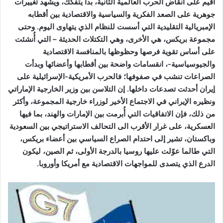
أُقيم على أنقاض الحرب العالمية الثانية، بدأ يتفكك، ويشهد تغييرات
جوهرية على الصعد الفكرية والسياسية والاقتصادية بين أقطابه
الإمبريالية التقليدية التي أسست للنظام الذي يتهاوى اليوم. وحتى
مجموعة بريكس، هي الأخرى، وهي التكتلات الحديثة – التي أُنشئت
على أساس تقوية فرصها وحظوظها بالمنافسة الاقتصادية
والجيوسياسية-، انقسامات واضحة بين أقطابها وأعضائها وبدأت
الصراعات تنشب في صفوفها؛ فالحرب الأمريكية-الإسرائيلية على
إيران أحدثت تصدعات داخلها. إن التلاسن بين وزير الخارجية الإماراتي
ونظيره الإيراني في الاجتماع الأخير لوزراء خارجية المجموعة، وأكثر
من ذلك، فإن الاتفاقيات التي أُبرمت بين الإمارات والهند، بما فيها
العسكرية، على غرار الأقرب الى التحالف الاستراتيجي بين السعودية
وباكستان، تشير إلى احتدام الصراع السياسي بين أعضاء بريكس،
التي طالما عوّلت عليها روسيا بالدرجة الأولى، ثم الصين، ليكون
الدرع الذي يتصدى للمواجهات الاقتصادية مع أمريكا وأوروبا.