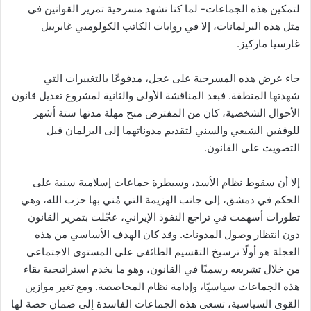
لتمكين هذه الجماعات- لما كنا نشهد مسرحية تمرير القوانين في
مثل هذه البرلمانات، إلا في روايات الكاتب الكولومبي غابرييل
غارسيا ماركيز.
جاء عرض هذه المسرحية على عجل، مدفوعًا بالتغييرات التي
شهدتها المنطقة. فبعد المناقشة الأولى والثانية لمشروع تعديل قانون
الأحوال الشخصية، كان من المفترض منح مهلة مدتها ستة أشهر
للوقفين الشيعي والسني لتقديم مدوناتهما إلى البرلمان قبل
التصويت على القانون.
إلا أن سقوط نظام الأسد، وسيطرة جماعات إسلامية سنية على
الحكم في دمشق، إلى جانب الهزيمة التي مُني بها حزب الله، وهي
تطورات أسهمت في تراجع النفوذ الإيراني، عجّلت بتمرير القانون
دون انتظار وصول المدونات. وقد كان الهدف الأساسي من هذه
العجلة هو أولًا ترسيخ التقسيم الطائفي على المستوى الاجتماعي
من خلال تشريعه رسميًا في القانون، وهو ما يخدم استراتيجية بقاء
هذه الجماعات سياسيًا، وإدامة نظام المحاصصة. ومع تغير موازين
القوى السياسية، تسعى هذه الجماعات الفاسدة إلى ضمان حصة لها