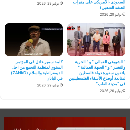
السعودي-الأمريكي على مقرات
يوليو 29, 2026
الحشد الشعبي)
يوليو 29, 2026
” الشيوعي العمالي ” و ” الحرية
كلمة سمير عادل في المؤتمر
والتغيير ” و ” الجبهة العمالية ”
السنوي لمنظمة التجمع من اجل
يلتقون سفيرة دولة فلسطين
الديمقراطية والسلام (ZANKO)
لمتابعة أوضاع الأشقاء الفلسطينيين
في اليابان
في “مدينة الطب”
يوليو 29, 2026
يوليو 29, 2026