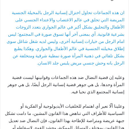
ان هذه الجماعات تحاول اختزال إنسانية الرجل بالمخيلة الجنسية
المريضة التي تحلق في عالم الاغتصاب والاعتداء الجنسي على
الأطفال والتحليق بشكل أكبر في عالم الجواري بتعدد الزوجات
بشرعية قانونية. أي بمعنى آخر أنها تسوق صورة في المجتمع؛ ليس
امام الرجل من خيارات إنسانية أخرى، وليس لديه شغل شاغل سوى
إطلاق مخيلته الجنسية في عالم الأطفال والجواري. وهكذا يطبع
بشكل تلقائي في ذهنية المرأة صورة نمطية شرقية ومتخلفة عن
الرجل بانه وحش جنسي مريض يلبس جلد الانسان.
وعليه إن قضية النضال ضد هذه الجماعات وقوانينها ليست قضية
المرأة وحدها، بل هي جوهر قضية إنسانية الرجل أيضًا، بل هي جوهر
إنسانية المجتمع الذي نحيا فيه.
وعلينا ألّا نعير أي اهتمام للخلفيات الأيديولوجية أو الفكرية أو
السياسية للأطراف التي تناهض هذا القانون المشين، ما دامت تشكل
جبهة عريضة ومتراصة للإطاحة بهذا القانون، فإن النضال ضد تعديل
هذا القانون بمختلف الوسائل الممكنة، وحشد القوى لإسقاطه أو