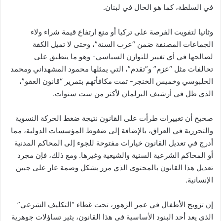
في السلطة، كما هو الحال في لبنان.
وثانيا لتفويت الفرصة على تركيا أو منع ارتفاع قيمة شراء ولاء
الجماعات المصنفة ضمن “عرب السنة”، وحتى لا تميل الكفة
لصالحها في أي تغيير للتوازن السياسي- وهو ما ينطبق على
تحالفات مثل “عزم” و”تقدم”، التي يمثلها محمود المشهداني ومحمد
الحلبوسي وخميس الخنجر- تمت مكافأتهم بتمرير “قانون العفو”،
الذي ظل في أرشيف البرلمان لأكثر من ست سنوات.
صحيح أن تغييرات طرأت على القانون نتيجة ضغط الحركة النسوية
والتحررية في العراق، بالإضافة إلى ضغوط المؤسسات الدولية، مما
أدرج في تعديل القانون خيارات مفتوحة للجوء إلى المحاكم المدنية
أو المحاكم الشرعية السنية والشيعية وغيرها. ومع ذلك، فإن مجرد
تعديل هذا القانون بالمحتوى الذي مرر يشكل وصمة عار على جبين
الإنسانية.
إن تزويج الأطفال في عمر الزهور، تحت غطاء “التكليف الشرعي”
الذي يعد أحد البنود الأساسية في هذا القانون، يثير تساؤلات جوهرية