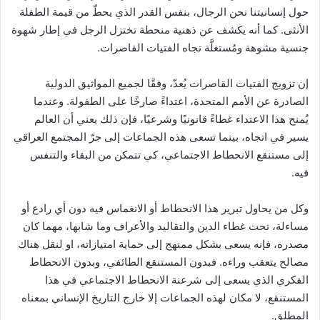
حول إنسانيتنا نحن الرجال، بنفس القدر الذي يحطّ من قيمة الطفلة
الأنثى. كما أنه يكشف عن ذهنية منحطة تختزل الرجل في إطار شهوة
جنسية مشوهة ومُستغلَّة تجاه الفتيات القاصرات.
إن تزويج الفتيات القاصرات يُعدّ، وفقًا لجميع المواثيق الدولية
الصادرة عن الأمم المتحدة، اعتداءً صارخًا على الطفولة. وعندما
يُمنح هذا الاعتداء غطاءً قانونيًا وشرعيًا، فإن ذلك يعني أن العالم
يسير في اتجاه، بينما تسعى هذه الجماعات إلى جرّ المجتمع العراقي
إلى مستنقع الانحطاط الاجتماعي، كي تتمكن من البقاء والتنفس
فيه.
وكل من يحاول تبرير هذا الانحطاط أو الانغماس فيه دون أي رادع أو
مساءلة، تحت غطاء الدين والتقاليد والأعراف وما شابها، مهما كان
مصدره، فإنه يسعى بشكل ممنهج إلى حماية امتيازاته، او لنقل هناك
مصالح يتعقب وراءه. فبدون المستنقع الطائفي، وبدون الانحطاط
الفكري الذي يسعى إلى شرعنة الانحطاط الاجتماعي في هذا
المستنقع، لا مكان لهذه الجماعات إلا خارج التاريخ الإنساني بمعناه
المطلق.