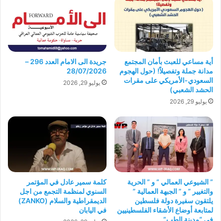
أية مساعي للعبث بأمان المجتمع
جريدة الى الامام العدد 296 –
مدانة جملة وتفصيلاً! (حول الهجوم
28/07/2026
السعودي-الأمريكي على مقرات
يوليو 29, 2026
الحشد الشعبي)
يوليو 29, 2026
” الشيوعي العمالي ” و ” الحرية
كلمة سمير عادل في المؤتمر
والتغيير ” و ” الجبهة العمالية ”
السنوي لمنظمة التجمع من اجل
يلتقون سفيرة دولة فلسطين
الديمقراطية والسلام (ZANKO)
لمتابعة أوضاع الأشقاء الفلسطينيين
في اليابان
في “مدينة الطب”