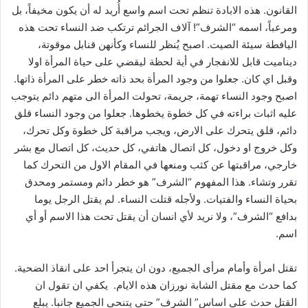
القانون. هذه الابادة تنظم تحت اسم واسع أُريد له أن يكون مخيفاً، بل
ومرعباً، اسمه “الشرف”! آلاف الجرائم ترتكب ضد النساء تحت هذه
اليافطة سيئة الصيت. اصبح يُنظر للنساء وكأنهن قنابل موقوتة،
ديناميت قابل للانفجار في أية لحظة ليقضي على حياة المرأة اولا
وقبل اي كان. جعلوا من وجود المرأة بحد ذاته خطر على المرأة ذاتها.
اصبح وجود النساء تهمة، جريمة، تحولت المرأة الى متهم دائم يتوجب
عليه اثبات براءته في كل خطوة يخطوها. جعلوا من وجود النساء قلق
دائم، قلق يتحرك على الارض، ويجب مراقبة كل خطوة وكل تحرك،
وكل خروج او دخول، كل اتصال هاتفي، كل حديث، كل اتصال مع بشر
خارجي، مراقبتها عن كثب ومنعها في المقام الاول من التحرك كما
تقرر وتشاء. هذا المفهوم “الشرف” هو خطر دائم ومستمر ومحدق
بحياة النساء والفتيات. ولأجله قتلت النساء. لم يقتل الرجل يوما
بدافع “الشرف”، ولا نريد لأي انسان أن يقتل تحت هذا الاسم أو أي
اسم.
تقتل امرأة وأمام مرأى الجميع، دون ان يتجرأ احد على انقاذ الضحية.
كما حدث مع مقتل الشابة نورزان هذه الايام. يكفي ان تقول ان
القتل حدث على اساس” الشرف” حتى يتنحى الجميع جانبا. يبلع