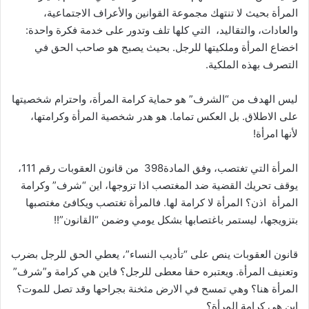
المرأة بحيث لا تنتهك مجموعة القوانين والأعراف الاجتماعية،
والعادات، والتقاليد، التي كلها تلف وتدور على خدمة فكرة واحدة:
اخضاع المرأة وملكيتها للرجل. بحيث يصبح هو صاحب الحق في
التصرف بهذه الملكية.
ليس الهدف من “الشرف” هو حماية كرامة المرأة، واحترام شخصيتها
على الاطلاق. بل العكس تماما. هو هدر شخصية المرأة وكرامتها،
لأنها امرأة!
المرأة التي تغتصب، وفق المادة398 من قانون العقوبات رقم 111،
يوقف تحريك القضية ضد المغتصب اذا تزوجها، اين “شرف” وكرامة
المرأة اذن؟ المرأة لا كرامة لها. فالمرأة تغتصب ويكافئ مغتصبها
بتزويجها، ليستمر باغتصابها بشكل يومي وضمن “القانون”!!
قانون العقوبات ينص على “تأديب النساء”، يعطي الحق للرجل بضرب
وتعنيف المرأة. ويعتبره حقا معطى للرجل؟ فاين هي كرامة و”شرف”
المرأة هنا؟ وهي تمسح في الارض مثخنة بجراحها وقد تصل للموت؟
اين هي كرامة المرأة؟