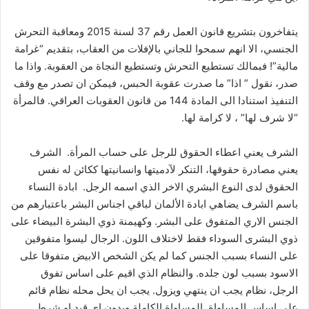
يتفاخرون بتشريع قانون العمل رقم 37 لسنة 2015 ومعاقبة التحرش
الجنسي، الا انهم سمحوا للجاني بالإفلات من العقاب، بتقديم “غرامة
مالية”! فبمالك تستطيع التحرش وتستطيع النجاة من العقوبة. واذا ما
صدر، نقول ” اذا” ما صدرت عقوبة الحبس، فيمكن ان تصدر مع وقف
التنفيذ استنادا الى المادة 144 من قانون العقوبات العراقي. فالمرأة
“لا شرف لها” ، لا كرامة لها.
الشرف يعني اعطاء الحقوق للرجل على حساب المرأة. الشرف
يعني مصادرة حقوقها، التنكر لآدميتها وانسانيتها ككائن له نفس
الحقوق لدى النوع البشري الاخر الذي اسمه الرجل. ابادة النساء
باسم الشرف يضاهي ابادة الألمان لباقي اجناس البشر باعتبارهم من
الجنس الاري المتفوق على البشر. وكهيمنة ذوي البشرة البيضاء على
ذوي البشرى السوداء فقط لاختلاف اللون. الرجال ليسوا متفوقين
على النساء بسبب الجنس كما لم يكن الشخص الابيض متفوقا على
الاسود بسبب لون جلده. والنظام الذي اقيم على اساس تفوق
الرجل، نظام يجب ان ينتهي ويزول. يجب ان يحل محله نظام قائم
على اساس المساواة. المساواة الكاملة وبدون اي قيد او شرط.