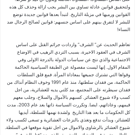
ولتحقيق قوانين عادلة تساوي بين البشر يجب ازالة وحذف كل هذه
القوانين ورميها في مزبلة التاريخ. لتبدأ بعدها قوانين جديدة توضع
للبشر لا لتفرق بينهم على اساس جنسهم: قوانين لصالح الرجال ضد
النساء!
تعاظم الحديث عن” الشرف” وازدادت جرائم القتل على اساس
الشرف في العقود الاخيرة، بسبب التردي الرهيب في الاوضاع
الاجتماعية والذي نتج عن سياسات الدولة بالدرجة الاولى وفي
المقام الاول. إنها ليست مفصولة عن الطبقة السياسية الحاكمة
وقواها التي تشترك جميعها بمعاداة المرأة. فمع قلق السلطات
الحاكمة، من فقدان سلطتها، منذ عام 1991 وخوف النظام آنذاك من
فقدان سيطرته على المجتمع، مد كلتي يديه للعشائرية، من اجل
كسب ولاء شيوخ العشائر. كسبهم بالأموال والسلاح، وجلب معهم
قيمهم، وعاداتهم، ايضا. وتكررت السياسة ذاتها بعد عام 2003، مدت
كل الحكومات ما بعد هذا التاريخ ولشدة نهمها للسلطة، أيديها
للعشائر، وبدأت تدفع وتغذي بالنزعات العشائرية و تسعى لكسب ولاء
شيوخ العشائر بالرشاوى والاموال من اجل تقوية موقعها في السلطة.
وبالتالي، تقوية قيم العشائر والعشيرة والذي يعد “قتل الشرف” من