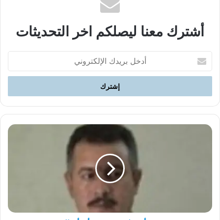
أشترك معنا ليصلكم اخر التحديثات
أدخل
بريدك
الإلكتروني
خدمة
أي
علم،
وصندوق
أي
أجيال
!!