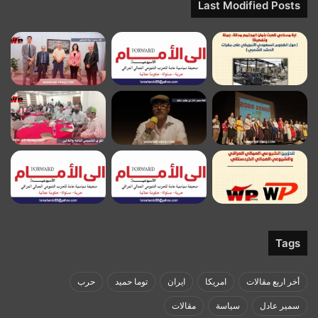
Last Modified Posts
Tags
أخر اربع مقالات
امريكا
ايران
توما حميد
حرب
سمير عادل
سياسة
مقالات