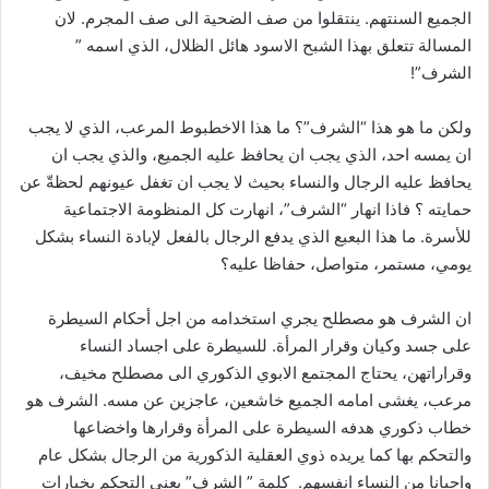
الجميع السنتهم. ينتقلوا من صف الضحية الى صف المجرم. لان
المسالة تتعلق بهذا الشبح الاسود هائل الظلال، الذي اسمه ”
الشرف”!
ولكن ما هو هذا “الشرف”؟ ما هذا الاخطبوط المرعب، الذي لا يجب
ان يمسه احد، الذي يجب ان يحافظ عليه الجميع، والذي يجب ان
يحافظ عليه الرجال والنساء بحيث لا يجب ان تغفل عيونهم لحظةّ عن
حمايته ؟ فاذا انهار “الشرف”، انهارت كل المنظومة الاجتماعية
للأسرة. ما هذا البعبع الذي يدفع الرجال بالفعل لإبادة النساء بشكل
يومي، مستمر، متواصل، حفاظا عليه؟
ان الشرف هو مصطلح يجري استخدامه من اجل أحكام السيطرة
على جسد وكيان وقرار المرأة. للسيطرة على اجساد النساء
وقراراتهن، يحتاج المجتمع الابوي الذكوري الى مصطلح مخيف،
مرعب، يغشى امامه الجميع خاشعين، عاجزين عن مسه. الشرف هو
خطاب ذكوري هدفه السيطرة على المرأة وقرارها واخضاعها
والتحكم بها كما يريده ذوي العقلية الذكورية من الرجال بشكل عام
واحيانا من النساء انفسهم. كلمة ” الشرف” يعني التحكم بخيارات