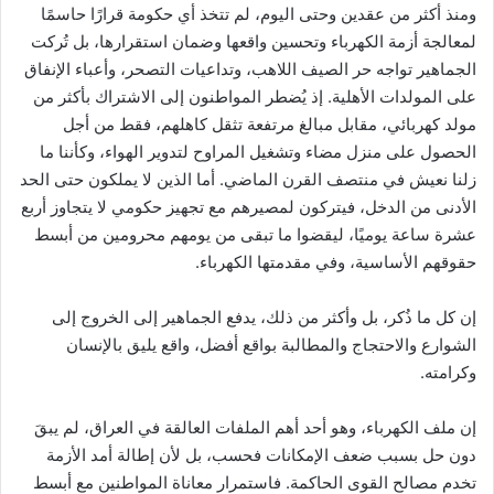
ومنذ أكثر من عقدين وحتى اليوم، لم تتخذ أي حكومة قرارًا حاسمًا
لمعالجة أزمة الكهرباء وتحسين واقعها وضمان استقرارها، بل تُركت
الجماهير تواجه حر الصيف اللاهب، وتداعيات التصحر، وأعباء الإنفاق
على المولدات الأهلية. إذ يُضطر المواطنون إلى الاشتراك بأكثر من
مولد كهربائي، مقابل مبالغ مرتفعة تثقل كاهلهم، فقط من أجل
الحصول على منزل مضاء وتشغيل المراوح لتدوير الهواء، وكأننا ما
زلنا نعيش في منتصف القرن الماضي. أما الذين لا يملكون حتى الحد
الأدنى من الدخل، فيتركون لمصيرهم مع تجهيز حكومي لا يتجاوز أربع
عشرة ساعة يوميًا، ليقضوا ما تبقى من يومهم محرومين من أبسط
حقوقهم الأساسية، وفي مقدمتها الكهرباء.
إن كل ما ذُكر، بل وأكثر من ذلك، يدفع الجماهير إلى الخروج إلى
الشوارع والاحتجاج والمطالبة بواقع أفضل، واقع يليق بالإنسان
وكرامته.
إن ملف الكهرباء، وهو أحد أهم الملفات العالقة في العراق، لم يبقَ
دون حل بسبب ضعف الإمكانات فحسب، بل لأن إطالة أمد الأزمة
تخدم مصالح القوى الحاكمة. فاستمرار معاناة المواطنين مع أبسط