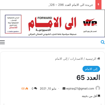
جريدة الى الامام العدد 296 – 28/07/2026
بحث عن
ا
الرئيسية
/
الاصدارات
/
إلى الامام
إلى الامام
العدد 65
أرسل
wpiraq21@gmail.com
مايو 10, 2021
0
68
بريدا
أقل من دقيقة
إلكترونيا