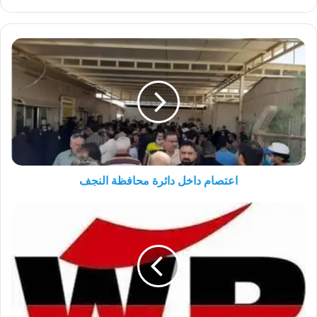
اعتصام
داخل
دائرة
محافظة
النجف
اعتصام داخل دائرة محافظة النجف
لا
لسياسات
التطهير
الاثني
لليمين
الإسرائيلي!