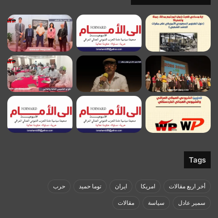
Tags
أخر اربع مقالات
امريكا
ايران
توما حميد
حرب
سمير عادل
سياسة
مقالات