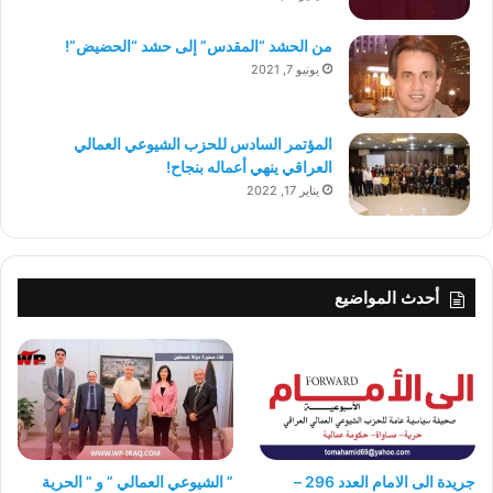
من الحشد “المقدس” إلى حشد “الحضيض”!
يونيو 7, 2021
المؤتمر السادس للحزب الشيوعي العمالي
العراقي ينهي أعماله بنجاح!
يناير 17, 2022
أحدث المواضيع
جريدة الى الامام العدد 296 –
” الشيوعي العمالي ” و ” الحرية