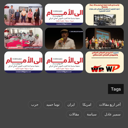
Tags
أخر اربع مقالات
امريكا
ايران
توما حميد
حرب
سمير عادل
سياسة
مقالات