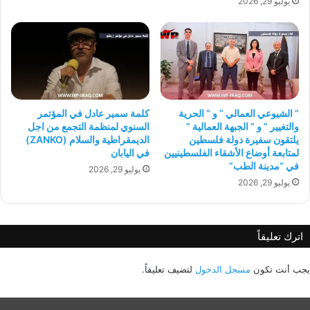
يوليو 29, 2026
” الشيوعي العمالي ” و ” الحرية
كلمة سمير عادل في المؤتمر
والتغيير ” و ” الجبهة العمالية ”
السنوي لمنظمة التجمع من اجل
يلتقون سفيرة دولة فلسطين
الديمقراطية والسلام (ZANKO)
لمتابعة أوضاع الأشقاء الفلسطينيين
في اليابان
في “مدينة الطب”
يوليو 29, 2026
يوليو 29, 2026
اترك تعليقاً
يجب أنت تكون
مسجل الدخول
لتضيف تعليقاً.