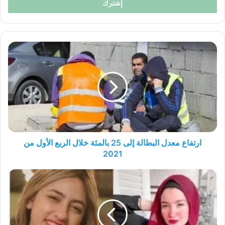
ارتفاع
معدل
البطالة
إلى
25
بالمئة
خلال
الربع
الأول
من
ارتفاع معدل البطالة إلى 25 بالمئة خلال الربع الأول من
2021
2021
فتيات
“التيك
توك”
:
عن