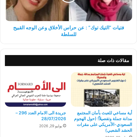
حراس
الأخلاق
وعن
الوجه
القبيح
فتيات “التيك توك” : عن حراس الأخلاق وعن الوجه القبيح
للسلطة
للسلطة
مقالات ذات صلة
أية مساعي للعبث بأمان المجتمع
جريدة الى الامام العدد 296 –
مدانة جملة وتفصيلاً! (حول الهجوم
28/07/2026
السعودي-الأمريكي على مقرات
يوليو 29, 2026
الحشد الشعبي)