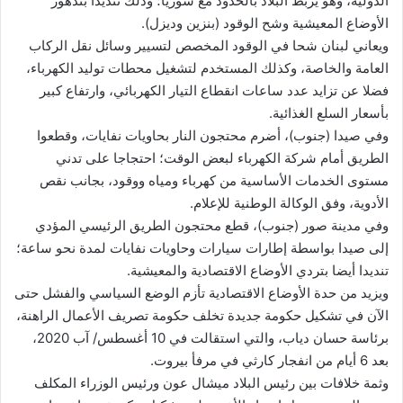
الدولية، وهو يربط البلاد بالحدود مع سوريا؛ وذلك تنديدا بتدهور
الأوضاع المعيشية وشح الوقود (بنزين وديزل).
ويعاني لبنان شحا في الوقود المخصص لتسيير وسائل نقل الركاب
العامة والخاصة، وكذلك المستخدم لتشغيل محطات توليد الكهرباء،
فضلا عن تزايد عدد ساعات انقطاع التيار الكهربائي، وارتفاع كبير
بأسعار السلع الغذائية.
وفي صيدا (جنوب)، أضرم محتجون النار بحاويات نفايات، وقطعوا
الطريق أمام شركة الكهرباء لبعض الوقت؛ احتجاجا على تدني
مستوى الخدمات الأساسية من كهرباء ومياه ووقود، بجانب نقص
الأدوية، وفق الوكالة الوطنية للإعلام.
وفي مدينة صور (جنوب)، قطع محتجون الطريق الرئيسي المؤدي
إلى صيدا بواسطة إطارات سيارات وحاويات نفايات لمدة نحو ساعة؛
تنديدا أيضا بتردي الأوضاع الاقتصادية والمعيشية.
ويزيد من حدة الأوضاع الاقتصادية تأزم الوضع السياسي والفشل حتى
الآن في تشكيل حكومة جديدة تخلف حكومة تصريف الأعمال الراهنة،
برئاسة حسان دياب، والتي استقالت في 10 أغسطس/ آب 2020،
بعد 6 أيام من انفجار كارثي في مرفأ بيروت.
وثمة خلافات بين رئيس البلاد ميشال عون ورئيس الوزراء المكلف