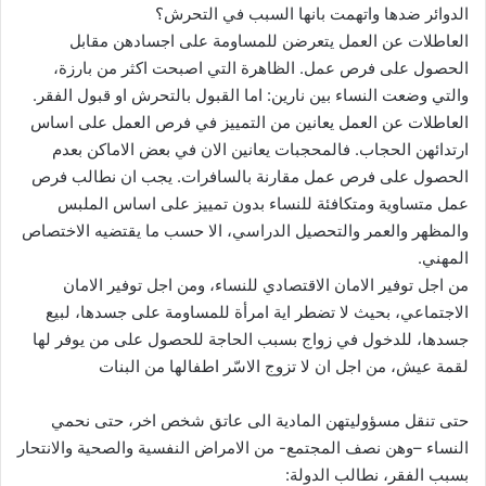
الدوائر ضدها واتهمت بانها السبب في التحرش؟
العاطلات عن العمل يتعرضن للمساومة على اجسادهن مقابل
الحصول على فرص عمل. الظاهرة التي اصبحت اكثر من بارزة،
والتي وضعت النساء بين نارين: اما القبول بالتحرش او قبول الفقر.
العاطلات عن العمل يعانين من التمييز في فرص العمل على اساس
ارتدائهن الحجاب. فالمحجبات يعانين الان في بعض الاماكن بعدم
الحصول على فرص عمل مقارنة بالسافرات. يجب ان نطالب فرص
عمل متساوية ومتكافئة للنساء بدون تمييز على اساس الملبس
والمظهر والعمر والتحصيل الدراسي، الا حسب ما يقتضيه الاختصاص
المهني.
من اجل توفير الامان الاقتصادي للنساء، ومن اجل توفير الامان
الاجتماعي، بحيث لا تضطر اية امرأة للمساومة على جسدها، لبيع
جسدها، للدخول في زواج بسبب الحاجة للحصول على من يوفر لها
لقمة عيش، من اجل ان لا تزوج الاسّر اطفالها من البنات
حتى تنقل مسؤوليتهن المادية الى عاتق شخص اخر، حتى نحمي
النساء –وهن نصف المجتمع- من الامراض النفسية والصحية والانتحار
بسبب الفقر، نطالب الدولة: