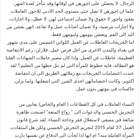
الرجال، لا يحصلن على اجورهن في اوقاتها وقد تتأخر لعدة اشهر،
علما ان اجورهن لا تصل حتى مستوى الحد الادنى للاجور. العاملات
بعقود واجور لا حقوق ولا ضمان اجتماعي لهن. لا عطل، ولا اجازات،
ولا اجازات مرضية، ولا ضمان اصابات عمل ولا تقاعد. انهن يعشن من
اليد الى الفم. ويعشن بيومهن وليومهن فقط.
اما الخريجات العاطلات عن العمل اللواتي اعتصمن على مدى شهور
في بغداد والمدن الاخرى من اجل فرص عمل، فلازلن، رغم الانتفاضة
العظيمة، عاطلات عن العمل. واذا كان مصير حاملات الشهادات العليا
هو البطالة، فاية حظوظ للمرأة التي لم تنل حظها من التعليم؟ لقد
عبدت اعتصامات الخريجات مع زملائهن الطريق الى ان انتفاضة
اكتوبر، وكانت اعتصاماتهن احدى الشرر التي اشعلتها. ولما يزلن،
جالسات في بيوتهن بدون عمل.
النساء العاملات في كل القطاعات ( العام والخاص) يعانين من
التحرش الجنسي والدعوات الى ” زواج المتعة” اصبحت ظاهرة
شائعة في مسعى لاستغلال فقر وحاجة النساء. لقد شرع قانون
العمل 37 لعام 2015 لتجريم التحرش الجنسي ولكن هل استفادت
المرأة العاملة منه؟ ام انها اذا لجأت الى الدفاع عن نفسها دارت