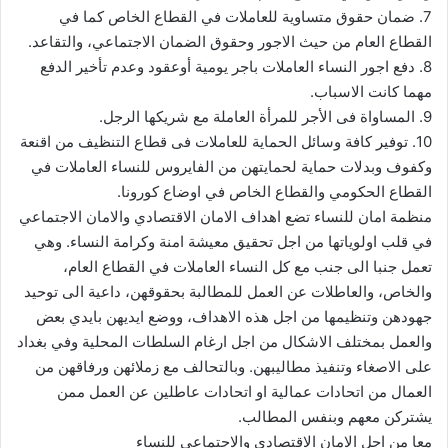
7. ضمان حقوق متساوية للعاملات في القطاع الخاص كما في
القطاع العام من حيث الاجور وحقوق الضمان الاجتماعي، والتقاعد.
8. دفع اجور النساء العاملات باجر يومية أوعقود وعدم تأخير الدفع
مهما كانت الاسباب.
9. المساواة فى الأجر للمرأة العاملة مع شريكها الرجل.
10. توفير كافة وسائل الحماية للعاملات فى قطاع التنظيف من اقنعة
وكفوف وبدلات حماية لحمايتهن من الفايروس للنساء العاملات في
القطاع الحكومي والقطاع الخاص في اوضاع كورونا.
منظمة امان للنساء تضع اهداف الامان الاقتصادي والامان الاجتماعي
في قلب اولوياتها من اجل تحقيق معيشة امنة وكرامة النساء. وهي
تعمل جنبا الى جنب مع كل النساء العاملات في القطاع العام،
والخاص، والعاطلات عن العمل للمطالبة بحقوقهن، داعية الى توحيد
جهودهن وتنظيمها من اجل هذه الاهداف، ووضع ايديهن بايدي بعض
والعمل بمختلف الاشكال من اجل ارغام السلطات المحلية وفي بغداد
على الاصغاء وتنفيذ مطاليبهن. وبالتحالف مع زملائهن ورفاقهن من
العمال من اتحادات عمالية او اتحادات عاطلين عن العمل ممن
يشتركن معهم وبنفس المطالب.
معا من اجل الامان الاقتصادي والاجتماعي للنساء