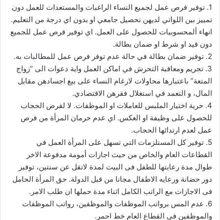
1. توفير فرص عمل لجميع النساء الراغبات والمستعدات للعمل دون
تمييز بين اللواتي لديهن تحصيل جامعي او بدون اي درجة من التعليم.
انهاء ألمحسوبيات للحصول على العمل. اي توفير فرص عمل للجميع
دون قيد او شرط او ضمان بطالة.
2. توفير ضمان بطالة في حالة عدم توفر فرص عمل للمطالبات به.
3. تجريم ومعاقبة التحرش في اماكن العمل واية دعوات الى “زواج
المتعة” باعتبارها محاولات لارغام النساء على بيع اجسادهن مقابل
المال، و التعمد في استغلال فقرهن الاقتصادي.
4. حرية اختيار الملبس للعاملات او الموظفات. لا لفرض الحجاب
للحصول على وظيفة او العكس. اي عدم حرمان المرأة من فرص
عمل لعدم ارتدائها الحجاب.
5. توفير كل المستلزمات التي تسهل على المرأة العمل في
القطاعات العام والخاص من حيث اجازات أمومة مدفوعة الاخر
طوال مدة رعايتها للطفل فى البيت لمدة لاتقل عن سنتين، توفير
دور حضانة ورعايه الاطفال مجانا من قبل الدولة. حق المرأة الحامل
فى الاجازات مع الراتب الكامل اثناء مدة حملها ان طلب الامر.
6. عدم المس برواتب الموظفات والموظفين، رواتب الموظفات
والموظفين في القطاع العام خط احمر.