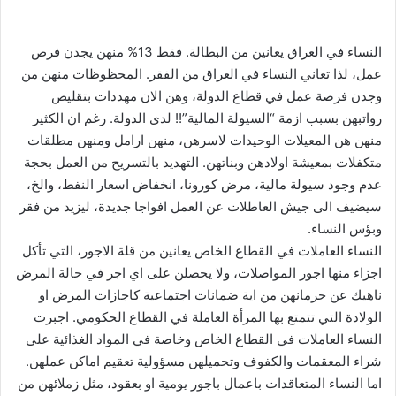
إلكترونيا
النساء في العراق يعانين من البطالة. فقط 13% منهن يجدن فرص
عمل، لذا تعاني النساء في العراق من الفقر. المحظوظات منهن من
وجدن فرصة عمل في قطاع الدولة، وهن الان مهددات بتقليص
رواتبهن بسبب ازمة “السيولة المالية”!! لدى الدولة. رغم ان الكثير
منهن هن المعيلات الوحيدات لاسرهن، منهن ارامل ومنهن مطلقات
متكفلات بمعيشة اولادهن وبناتهن. التهديد بالتسريح من العمل بحجة
عدم وجود سيولة مالية، مرض كورونا، انخفاض اسعار النفط، والخ،
سيضيف الى جيش العاطلات عن العمل افواجا جديدة، ليزيد من فقر
وبؤس النساء.
النساء العاملات في القطاع الخاص يعانين من قلة الاجور، التي تأكل
اجزاء منها اجور المواصلات، ولا يحصلن على اي اجر في حالة المرض
ناهيك عن حرمانهن من اية ضمانات اجتماعية كاجازات المرض او
الولادة التي تتمتع بها المرأة العاملة في القطاع الحكومي. اجبرت
النساء العاملات في القطاع الخاص وخاصة في المواد الغذائية على
شراء المعقمات والكفوف وتحميلهن مسؤولية تعقيم اماكن عملهن.
اما النساء المتعاقدات باعمال باجور يومية او بعقود، مثل زملائهن من