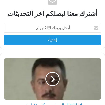
أشترك معنا ليصلكم اخر التحديثات
أدخل
بريدك
الإلكتروني
لا
زلنا
نتعلم
الدروس
من
كومونة
باريس