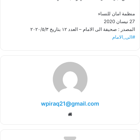
منظمة امان للنساء
27 نيسان 2020
المصدر : صحيفة الى الامام – العدد ١٢ بتاريخ ٢٠٢٠/٥/٣
#الى_الامام
wpiraq21@gmail.com
موقع
الويب