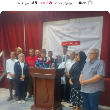
أرسل
AB
يوليو 9, 2024
1٬836
أقل من دقيقة
بريدا
إلكترونيا