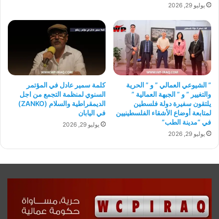
يوليو 29, 2026
” الشيوعي العمالي ” و ” الحرية
كلمة سمير عادل في المؤتمر
والتغيير ” و ” الجبهة العمالية ”
السنوي لمنظمة التجمع من اجل
يلتقون سفيرة دولة فلسطين
الديمقراطية والسلام (ZANKO)
لمتابعة أوضاع الأشقاء الفلسطينيين
في اليابان
في “مدينة الطب”
يوليو 29, 2026
يوليو 29, 2026