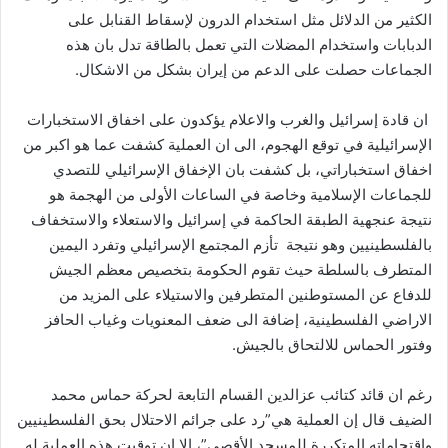
الكثير من الدلائل مثل استخدام الدرون لإسقاط القنابل على
الدبابات واستخدام المضلات التي تعمل بالطاقة تدل بان هذه
الجماعات حصلت على الدعم من إيران بشكل من الاشكال.
ان قادة إسرائيل والغرب والاعلام يؤكدون على اخفاق الاستخبارات
الإسرائيلية في توقع الهجوم، الى ان العملية كشفت عما هو اكبر من
اخفاق استخباراتي، بل كشفت بان الإخفاق الإسرائيلي للتصدي
للجماعات الإسلامية وخاصة في الساعات الأولى من الهجمة هو
نتيجة عنجهية الطبقة الحاكمة في إسرائيل والاستعلاء والاستخفاف
بالفلسطينيين وهو نتيجة تأزم المجتمع الإسرائيلي وتفرد اليمين
المتطرف بالسلطة حيث تقوم الحكومة بتخصيص معظم الجيش
للدفاع عن المستوطنين المتطرفين والاستيلاء على المزيد من
الاراضي الفلسطينية، إضافة الى ضعف المعنويات وغياب الحافز
وفتور الحماس للالتحاق بالجيش.
رغم ان قائد كتائب عزالدين القسام التابعة لحركة حماس محمد
الضيف قال إن العملية هي”رد على جرائم الاحتلال بحق الفلسطينيين
واقتحاماته المتكررة للمسجد الأقصى”، الا ان توقيت هذه العملية له