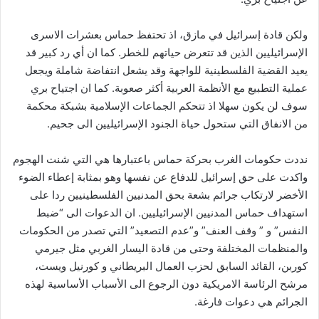
ولكن قادة إسرائيل في مازق، اذ تحتفظ حماس بعشرات الاسرى
الإسرائيليين الذين قد تتعرض حياتهم للخطر. كما ان أي رد كبير قد
يعيد القضية الفلسطينية للواجهة وقد يشعل انتفاضة شاملة ويجعل
عملية التطبيع مع الأنظمة العربية أكثر صعوبة. كما ان اجتياح بري
سوف لن يكون سهلا اذ تتحكم الجماعات الإسلامية بشبكة محكمة
من الانفاق التي ستحول حياة الجنود الإسرائيليين الى جحيم.
نددت حكومات الغرب بحركة حماس باعتبارها هي التي شنت الهجوم
واكدت على حق إسرائيل للدفاع عن نفسها وهو بمثابة إعطاء الضوء
الأخضر لارتكاب جرائم بشعة بحق المدنيين الفلسطينيين ردا على
استهداف حماس المدنيين الإسرائيليين. ان الدعوات الى “ضبط
النفس” و ” وقف العنف” و”عدم التصعيد” التي تصدر من الحكومات
والمنظمات المختلفة وحتى من قادة اليسار الغربي مثل جيرمي
كوربن، القائد السابق لحزب العمال البريطاني و كورنيل ويست،
مرشح الرئاسة الامريكية دون الرجوع الى الأسباب الأساسية لهذه
الجرائم هي دعوات فارغة.