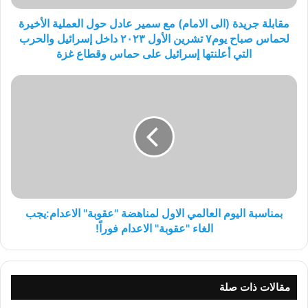
العملية
الأخيرة
مقابلة جريدة (الى الامام) مع سمير عادل حول العملية الأخيرة
لحماس
لحماس صباح يوم٧ تشرين الأول ٢٠٢٣ داخل إسرائيل والحرب
صباح
التي أعلنتها إسرائيل على حماس وقطاع غزة
يوم٧
تشرين
بمناسبة
الأول
اليوم
٢٠٢٣
العالمي
داخل
الاول
إسرائيل
لمناهضة
والحرب
"عقوبة"
التي
الاعدام:يجب
أعلنتها
الغاء
إسرائيل
"عقوبة"
على
الاعدام
بمناسبة اليوم العالمي الاول لمناهضة "عقوبة" الاعدام:يجب
حماس
فوراً!
الغاء "عقوبة" الاعدام فوراً!
وقطاع
غزة
مقالات ذات صلة