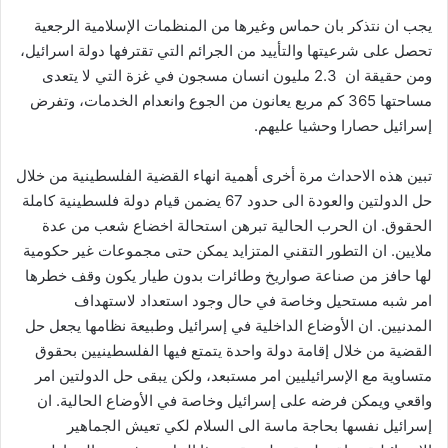
يجب ان نتذكر بان حماس وغيرها من المنظمات الإسلامية الرجعية
تحصل على شرعيتها والتأييد من الجرائم التي تقترفها دولة اسرائيل،
ومن حقيقة ان 2.3 مليون انسان مسجون في غزة التي لا يتعدى
مساحتها 365 كم مربع يعانون من الجوع وانعدام الخدمات، وتفرض
إسرائيل حصارا وحشيا عليهم.
تبين هذه الاحداث مرة أخرى أهمية انهاء القضية الفلسطينية من خلال
حل الدولتين والعودة الى حدود 67 يضمن قيام دولة فلسطينية كاملة
الحقوق. ان الحرب الحالية تبرهن استحالة اخضاع شعب من عدة
ملايين. ان التطور التقني المتزايد يمكن حتى مجموعات غير حكومية
لها حافز من صناعة صواريخ وطائرات بدون طيار يكون وقف خطرها
امر شبه مستحيل وخاصة في حال وجود استعداد لاستهداف
المدنيين. ان الأوضاع الداخلية في إسرائيل وطبيعة نظامها يجعل حل
القضية من خلال إقامة دولة واحدة يتمتع فيها الفلسطينيين بحقوق
متساوية مع الإسرائيليين امر مستبعد، ولكن يبقى حل الدولتين امر
واقعي ويمكن فرضه على إسرائيل وخاصة في الأوضاع الحالية. ان
إسرائيل نفسها بحاجة ماسة الى السلام لكي تعيش الجماهير