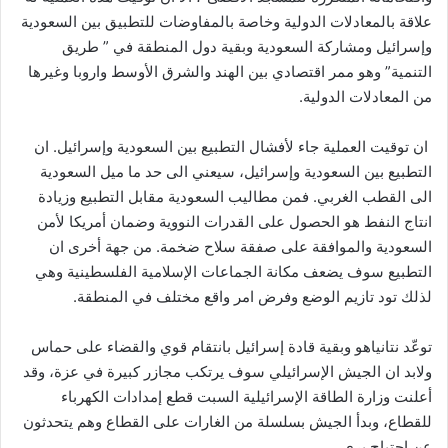
علاقة بالمعادلات الدولية وخاصة بالمفاوضات للتطبيق بين السعودية
وإسرائيل ومشاركة السعودية وبقية دول المنطقة في ” طريق
التنمية” وهو ممر اقتصادي بين الهند والشرق الأوسط واروبا وغيرها
من المعادلات الدولية.
ان توقيت العملية جاء لأفشال التطبيع بين السعودية وإسرائيل. ان
التطبيع بين السعودية وإسرائيل، سيعني الى حد ما ميل السعودية
الى القطب الغربي. فمن مطاليب السعودية مقابل التطبيع وزيادة
انتاج النفط هو الحصول على القدرات النووية وضمان أمريكا لأمن
السعودية والموافقة على صفقة سلاح ضخمة. من جهة أخرى ان
التطبيع سوف يضعف مكانة الجماعات الإسلامية الفلسطينية وهي
لذلك تود تازيم الوضع وفرض امر واقع مختلف في المنطقة.
توعّد نتانياهو وبقية قادة إسرائيل بانتقام قوي والقضاء على حماس
ولابد ان الجيش الإسرائيلي سوف يرتكب مجازر كبيرة في عزة، وقد
أعلنت وزارة الطاقة الإسرائيلية السبت قطع إمدادات الكهرباء
للقطاع، وبدأ الجيش بسلسلة من الغارات على القطاع وهم يتحدثون
عن اجتياح بري.